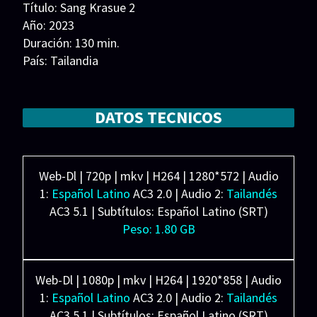
Título: Sang Krasue 2
Series 1080p 60 FPS
Año: 2023
Duración: 130 min.
¿COMO DESCARGAR?
País: Tailandia
TIPOS DE CALIDADES
Guion:
Música: Rittee Joel Srichanwongse
VIP
Fotografía:
DATOS TECNICOS
Reparto: Krisada Sukosol Clapp, Joe Cummings,
Chanya McClory, Kritsanapoom Pibulsonggram,
Paul Spurrier, Bhumibhat Thavornsiri
Web-Dl | 720p | mkv | H264 | 1280*572 | Audio
Productora: Neramitnung Film, Transformation
1:
Español Latino
AC3 2.0 | Audio 2:
Tailandés
Films. Distribuidora: Clover Films, Golden Village
AC3 5.1 | Subtítulos: Español Latino (SRT)
Pictures, Suraya Filem, Encripta, Kinologistika
Peso: 1.80 GB
Web-Dl | 1080p | mkv | H264 | 1920*858 | Audio
1:
Español Latino
AC3 2.0 | Audio 2:
Tailandés
AC3 5.1 | Subtítulos: Español Latino (SRT)