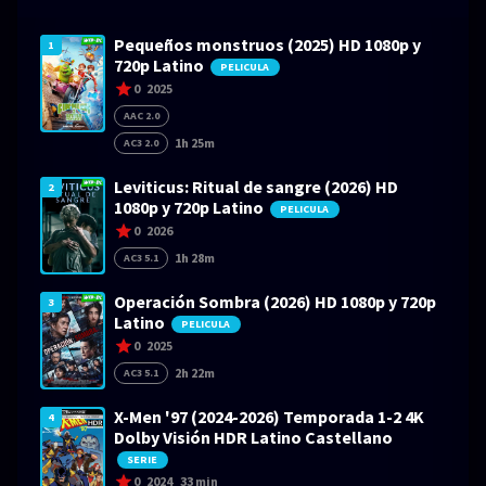
Pequeños monstruos (2025) HD 1080p y
1
720p Latino
PELICULA
0
2025
AAC 2.0
1h 25m
AC3 2.0
Leviticus: Ritual de sangre (2026) HD
2
1080p y 720p Latino
PELICULA
0
2026
1h 28m
AC3 5.1
Operación Sombra (2026) HD 1080p y 720p
3
Latino
PELICULA
0
2025
2h 22m
AC3 5.1
X-Men '97 (2024-2026) Temporada 1-2 4K
4
Dolby Visión HDR Latino Castellano
SERIE
0
2024
33 min