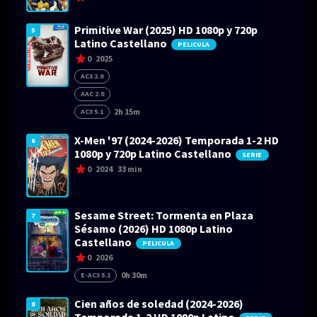
Primitive War (2025) HD 1080p y 720p
5
Latino Castellano
PELICULA
0
2025
AC3 2.0
AAC 2.0
2h 15m
AC3 5.1
X-Men '97 (2024-2026) Temporada 1-2 HD
6
1080p y 720p Latino Castellano
SERIE
0
2024
33 min
Sesame Street: Tormenta en Plaza
7
Sésamo (2026) HD 1080p Latino
Castellano
PELICULA
0
2026
0h 30m
E-AC3 5.1
Cien años de soledad (2024-2026)
8