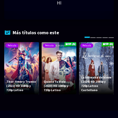
HI
Más títulos como este
Pelicula
Pelicula
Pelicula
La hermana de nieve
Thor: Amor y Trueno
Quiero Tu Vida
(2024) HD 1080p y
(2022) HD 1080p y
(2023) HD 1080p y
720p Latino
720p Latino
720p Latino
Castellano