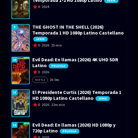
Temporada 1-2 HD 1080p Latino
SERIE
0
2024
THE GHOST IN THE SHELL (2026)
9
Temporada 1 HD 1080p Latino Castellano
SERIE
0
2026
25 min
Evil Dead: En llamas (2026) 4K UHD SDR
10
Latino
PELICULA
0
2026
2h 0m
AC3 5.1
El Presidente Curtis (2026) Temporada 1
11
HD 1080p Latino Castellano
SERIE
0
2026
22m min
Evil Dead: En llamas (2026) HD 1080p y
12
720p Latino
PELICULA
0
2026