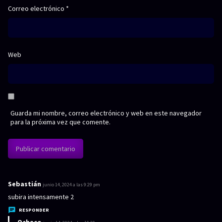
Correo electrónico
*
Web
Guarda mi nombre, correo electrónico y web en este navegador
para la próxima vez que comente.
Sebastián
d
junio 14, 2024 a las 9:29 pm
i
subira intensamente 2
c
RESPONDER
e