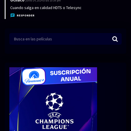
Ochaco
d
junio 14, 2024 a las 10:39 pm
:
i
Cuando salga en calidad HDTS o Telesync
c
RESPONDER
e
: