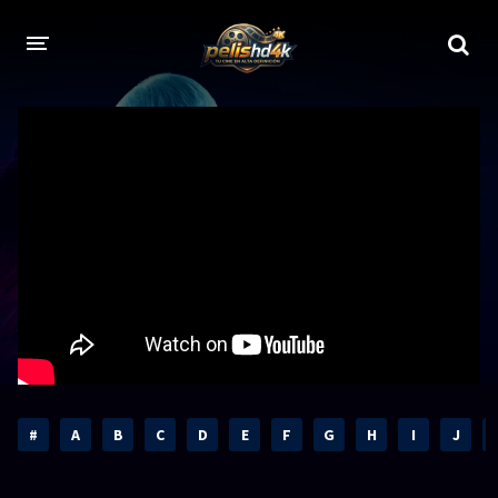
CALIDADES
1080p
1080p Full HD
2160p 4K HDR
Dolby Vision
2160p REMUX 4K
2160p 4K SDR
720p
60 FPS
h265 HEVC
1080p REMUX
Bluray Completos
#
A
B
C
D
E
F
G
H
I
J
GÉNEROS