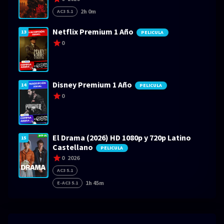
2h 0m
AC3 5.1
Netflix Premium 1 Año
13
PELICULA
0
Disney Premium 1 Año
14
PELICULA
0
El Drama (2026) HD 1080p y 720p Latino
15
Castellano
PELICULA
0
2026
AC3 5.1
1h 45m
E-AC3 5.1