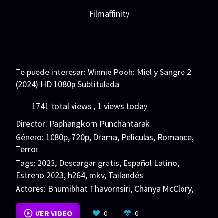
Filmaffinity
Te puede interesar:
Winnie Pooh: Miel y Sangre 2
(2024) HD 1080p Subtitulada
1741 total views
, 1 views today
Director:
Paphangkorn Punchantarak
Género:
1080p
,
720p
,
Drama
,
Peliculas
,
Romance
,
Terror
Tags:
2023
,
Descargar gratis
,
Español Latino
,
Estreno 2023
,
h264
,
mkv
,
Tailandés
Actores:
Bhumibhat Thavornsiri
,
Chanya McClory
,
Joe Cummings
VER MÁS
VER VIDEO
0
0