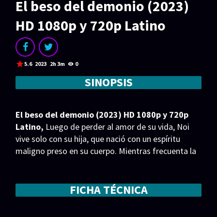
El beso del demonio (2023)
Acción
Animación
HD 1080p y 720p Latino
Aventura
Ciencia ficción
Comedia
Crimen
Terror
Drama
5.6
2023
2h 3m
0
Familia
Suspenso
SINOPSIS
Fantástico
Romance
El beso del demonio (2023) HD 1080p y 720p
Bélico
Thriller
Latino,
Luego de perder al amor de su vida, Noi
Biográfico
Musical
vive solo con su hija, que nació con un espíritu
maligno preso en su cuerpo. Mientras frecuenta la
iglesia, la niña termina enamorándose de Cloud, un
SERIES
chico que posee el poder de aliviar el dolor de
Series 1080p
Series 4K HDR
cualquier ser vivo.
FICHA TÉCNICA
Series 720p
2160p 4K SDR