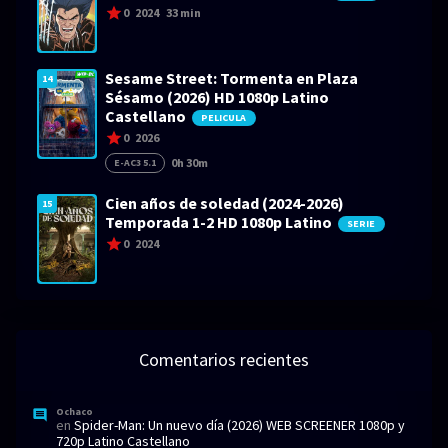
0
2024
33 min
Sesame Street: Tormenta en Plaza
14
Sésamo (2026) HD 1080p Latino
Castellano
PELICULA
0
2026
0h 30m
E-AC3 5.1
Cien años de soledad (2024-2026)
15
Temporada 1-2 HD 1080p Latino
SERIE
0
2024
Comentarios recientes
Ochaco
en
Spider-Man: Un nuevo día (2026) WEB SCREENER 1080p y
720p Latino Castellano