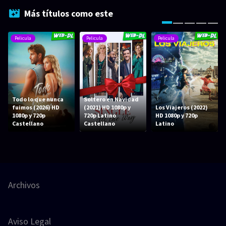
Más títulos como este
Pelicula
Pelicula
Pelicula
Todo lo que nunca
Soltero en Navidad
fuimos (2026) HD
(2021) HD 1080p y
Los Viajeros (2022)
1080p y 720p
720p Latino
HD 1080p y 720p
Castellano
Castellano
Latino
Archivos
Aviso Legal