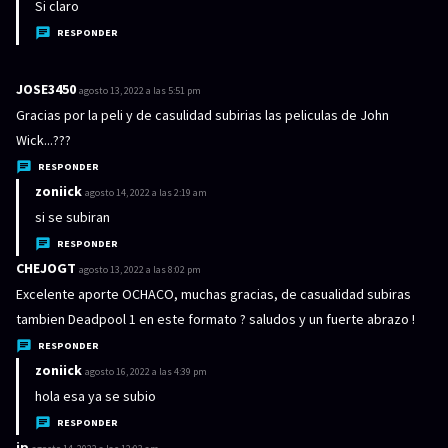
i
Si claro
c
RESPONDER
e
:
JOSE3450
d
agosto 13, 2022 a las 5:51 pm
i
Gracias por la peli y de casulidad subirias las peliculas de John
c
Wick...???
e
RESPONDER
:
zoniick
d
agosto 14, 2022 a las 2:19 am
i
si se subiran
c
RESPONDER
e
CHEJOGT
d
agosto 13, 2022 a las 8:02 pm
:
i
Excelente aporte OCHACO, muchas gracias, de casualidad subiras
c
tambien Deadpool 1 en este formato ? saludos y un fuerte abrazo !
e
RESPONDER
:
zoniick
d
agosto 16, 2022 a las 4:39 pm
i
hola esa ya se subio
c
RESPONDER
e
jp
d