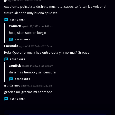
agosto 14, 2022 a las 12:03 am
:
i
excelente pelicula la disfrute mucho .....sabes te faltan las volver al
c
futuro 4k seria muy buena apuesta.
e
RESPONDER
:
zoniick
d
agosto 16, 2022 a las 4:42 pm
i
hola, si se subiran luego
c
RESPONDER
e
Facundo
d
agosto 14, 2022 a las 12:17 am
:
i
Hola. Que diferencia hay entre esta y la normal? Gracias
c
RESPONDER
e
zoniick
d
agosto 14, 2022 a las 1:30 am
:
i
dura mas tiempo y sin censura
c
RESPONDER
e
guillermo
d
agosto 15, 2022 a las 2:12 am
:
i
gracias mil gracias mi estimado
c
RESPONDER
e
: