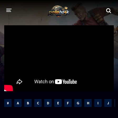
CALIDADES
1080p
1080p Full HD
2160p 4K HDR
Dolby Vision
2160p REMUX 4K
2160p 4K SDR
720p
60 FPS
h265 HEVC
1080p REMUX
Bluray Completos
#
A
B
C
D
E
F
G
H
I
J
GÉNEROS