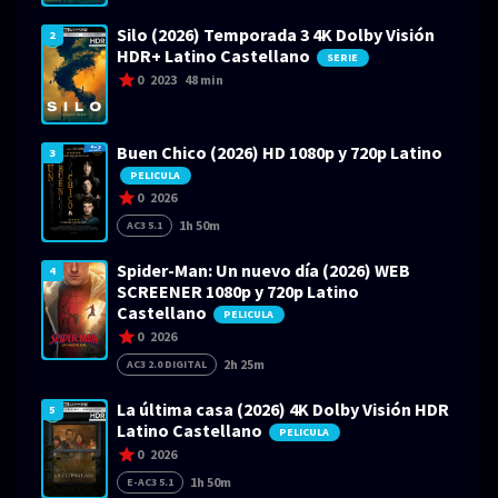
Silo (2026) Temporada 3 4K Dolby Visión
2
HDR+ Latino Castellano
SERIE
0
2023
48 min
Buen Chico (2026) HD 1080p y 720p Latino
3
PELICULA
0
2026
1h 50m
AC3 5.1
Spider-Man: Un nuevo día (2026) WEB
4
SCREENER 1080p y 720p Latino
Castellano
PELICULA
0
2026
2h 25m
AC3 2.0 DIGITAL
La última casa (2026) 4K Dolby Visión HDR
5
Latino Castellano
PELICULA
0
2026
1h 50m
E-AC3 5.1