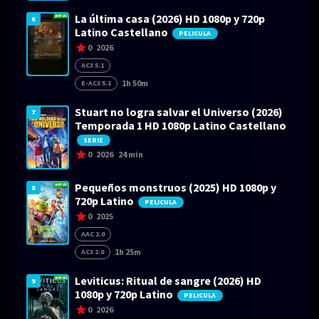
La última casa (2026) HD 1080p y 720p
6
Latino Castellano
PELICULA
0
2026
AC3 5.1
1h 50m
E-AC3 5.1
Stuart no logra salvar el Universo (2026)
7
Temporada 1 HD 1080p Latino Castellano
SERIE
0
2026
24 min
Pequeños monstruos (2025) HD 1080p y
8
720p Latino
PELICULA
0
2025
AAC 2.0
1h 25m
AC3 2.0
Leviticus: Ritual de sangre (2026) HD
9
1080p y 720p Latino
PELICULA
0
2026