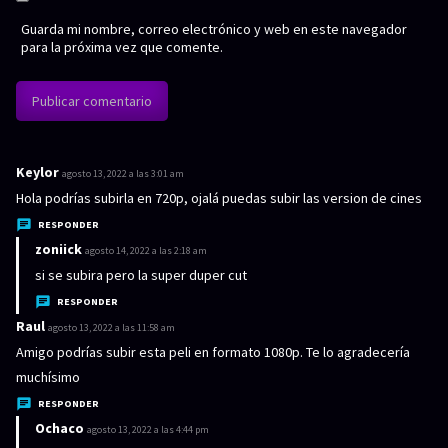
Guarda mi nombre, correo electrónico y web en este navegador
para la próxima vez que comente.
Keylor
d
agosto 13, 2022 a las 3:01 am
i
Hola podrías subirla en 720p, ojalá puedas subir las version de cines
c
RESPONDER
e
zoniick
d
agosto 14, 2022 a las 2:18 am
:
i
si se subira pero la super duper cut
c
RESPONDER
e
Raul
d
agosto 13, 2022 a las 11:58 am
:
i
Amigo podrías subir esta peli en formato 1080p. Te lo agradecería
c
muchísimo
e
RESPONDER
:
Ochaco
d
agosto 13, 2022 a las 4:44 pm