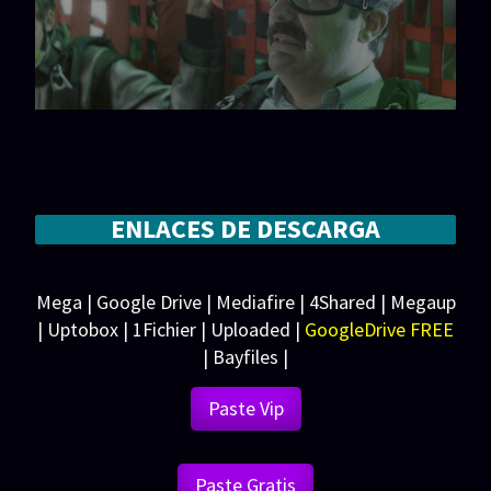
ENLACES DE DESCARGA
Mega | Google Drive | Mediafire | 4Shared | Megaup
| Uptobox | 1Fichier | Uploaded |
GoogleDrive FREE
| Bayfiles |
Paste Vip
Paste Gratis