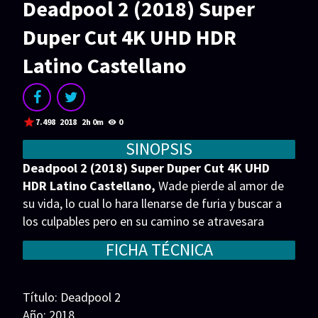
Deadpool 2 (2018) Super
Acción
Animación
Duper Cut 4K UHD HDR
Aventura
Ciencia ficción
Latino Castellano
Comedia
Crimen
Terror
Drama
Familia
Suspenso
7.498
2018
2h 0m
0
Fantástico
Romance
SINOPSIS
Deadpool 2 (2018) Super Duper Cut 4K UHD
Bélico
Thriller
HDR Latino Castellano,
Wade pierde al amor de
Biográfico
Musical
su vida, lo cual lo hara llenarse de furia y buscar a
los culpables pero en su camino se atravesara
SERIES
Cable un viajero del tiempo.
FICHA TÉCNICA
Series 1080p
Series 4K HDR
Título: Deadpool 2
Series 720p
2160p 4K SDR
Año: 2018