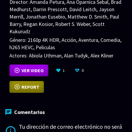
Director:
Amanda Petura
,
Ana Oparnica Sebal
,
Brad
Medhurst
,
Darrin Prescott
,
David Leitch
,
Jayson
Merrill
,
Jonathan Eusebio
,
Matthew D. Smith
,
Paul
Barry
,
Regan Kosior
,
Robert S. Weber
,
Scott
Kukurudz
Género:
2160p 4K HDR
,
Acción
,
Aventura
,
Comedia
,
h265 HEVC
,
Peliculas
Actores:
Abiola Uthman
,
Alan Tudyk
,
Alex Kliner
VER MÁS
VER VIDEO
1
0
REPORT
Comentarios
Tu dirección de correo electrónico no será