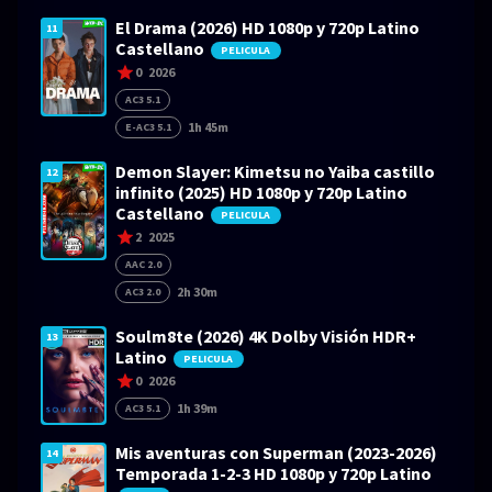
El Drama (2026) HD 1080p y 720p Latino
11
Castellano
PELICULA
0
2026
AC3 5.1
1h 45m
E-AC3 5.1
Demon Slayer: Kimetsu no Yaiba castillo
12
infinito (2025) HD 1080p y 720p Latino
Castellano
PELICULA
2
2025
AAC 2.0
2h 30m
AC3 2.0
Soulm8te (2026) 4K Dolby Visión HDR+
13
Latino
PELICULA
0
2026
1h 39m
AC3 5.1
Mis aventuras con Superman (2023-2026)
14
Temporada 1-2-3 HD 1080p y 720p Latino