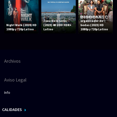
Disconnect: El
Zona de Interés
organizador de
Night Walk (2019) HD
(2023) 4K UHD HDR+
bodas (2023) HD
1080p y 720p Latino
Latino
1080p y 720p Latino
Archivos
Aviso Legal
Info
CALIDADES