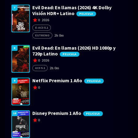
Evil Dead: En llamas (2026) 4K Dolby
7
Visión HDR+ Latino
PELICULA
0
2026
E-AC3 5.1
2h 0m
ESTRENO
Evil Dead: En llamas (2026) HD 1080p y
8
720p Latino
PELICULA
0
2026
2h 0m
AC3 5.1
Netflix Premium 1 Año
9
PELICULA
0
Disney Premium 1 Año
10
PELICULA
0