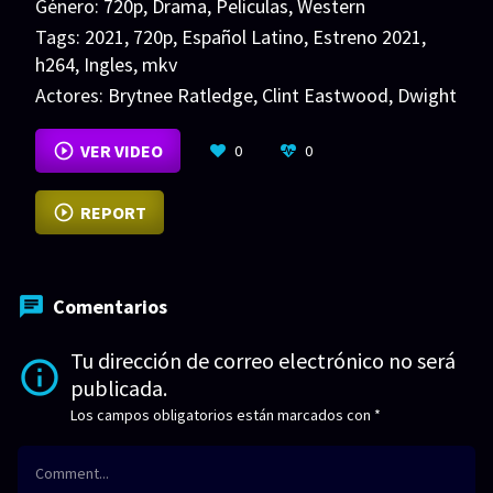
Género:
720p
,
Drama
,
Peliculas
,
Western
Tags:
2021
,
720p
,
Español Latino
,
Estreno 2021
,
h264
,
Ingles
,
mkv
Actores:
Brytnee Ratledge
,
Clint Eastwood
,
Dwight
Yoakam
VER MÁS
VER VIDEO
0
0
REPORT
Comentarios
Tu dirección de correo electrónico no será
publicada.
Los campos obligatorios están marcados con
*