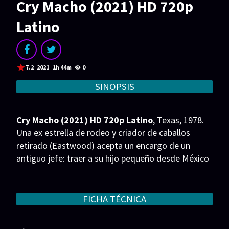
Cry Macho (2021) HD 720p
Acción
Animación
Latino
Aventura
Ciencia ficción
Comedia
Crimen
Terror
Drama
7.2
2021
1h 44m
0
Familia
Suspenso
SINOPSIS
Fantástico
Romance
Cry Macho (2021) HD 720p Latino
, Texas, 1978.
Bélico
Thriller
Una ex estrella de rodeo y criador de caballos
retirado (Eastwood) acepta un encargo de un
Biográfico
Musical
antiguo jefe: traer a su hijo pequeño desde México
de vuelta a casa para alejarlo de su madre
SERIES
alcohólica. En el viaje, ambos se embarcarán en una
Series 1080p
Series 4K HDR
inesperada aventura.
FICHA TÉCNICA
Series 720p
2160p 4K SDR