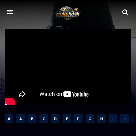
CALIDADES
1080p
1080p Full HD
2160p 4K HDR
Dolby Vision
2160p REMUX 4K
2160p 4K SDR
720p
60 FPS
h265 HEVC
1080p REMUX
Bluray Completos
#
A
B
C
D
E
F
G
H
I
J
GÉNEROS