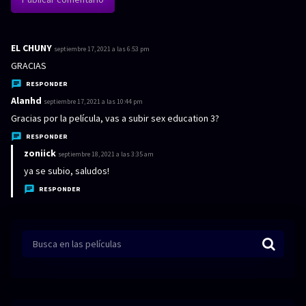
EL CHUNY
d
septiembre 17, 2021 a las 6:53 pm
i
GRACIAS
c
RESPONDER
e
Alanhd
d
septiembre 17, 2021 a las 10:44 pm
:
i
Gracias por la película, vas a subir sex education 3?
c
RESPONDER
e
zoniick
d
septiembre 18, 2021 a las 3:35 am
:
i
ya se subio, saludos!
c
RESPONDER
e
: