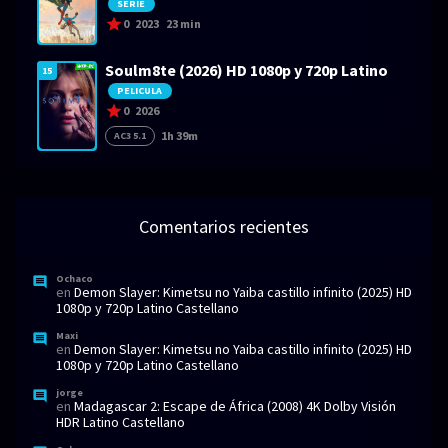
SERIE
0
2023
23 min
Soulm8te (2026) HD 1080p y 720p Latino
15
PELICULA
0
2026
1h 39m
AC3 5.1
Comentarios recientes
Ochaco
en
Demon Slayer: Kimetsu no Yaiba castillo infinito (2025) HD
1080p y 720p Latino Castellano
Maxi
en
Demon Slayer: Kimetsu no Yaiba castillo infinito (2025) HD
1080p y 720p Latino Castellano
jorge
en
Madagascar 2: Escape de África (2008) 4K Dolby Visión
HDR Latino Castellano