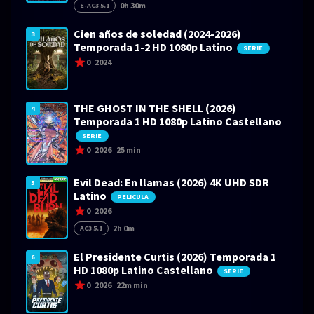
0h 30m
E-AC3 5.1
Cien años de soledad (2024-2026)
3
Temporada 1-2 HD 1080p Latino
SERIE
0
2024
THE GHOST IN THE SHELL (2026)
4
Temporada 1 HD 1080p Latino Castellano
SERIE
0
2026
25 min
Evil Dead: En llamas (2026) 4K UHD SDR
5
Latino
PELICULA
0
2026
2h 0m
AC3 5.1
El Presidente Curtis (2026) Temporada 1
6
HD 1080p Latino Castellano
SERIE
0
2026
22m min