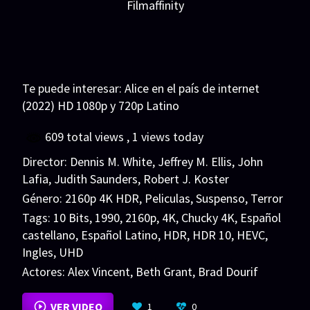
Filmaffinity
Te puede interesar:
Alice en el país de internet
(2022) HD 1080p y 720p Latino
609 total views
, 1 views today
Director:
Dennis M. White
,
Jeffrey M. Ellis
,
John
Lafia
,
Judith Saunders
,
Robert J. Koster
Género:
2160p 4K HDR
,
Peliculas
,
Suspenso
,
Terror
Tags:
10 Bits
,
1990
,
2160p
,
4K
,
Chucky 4K
,
Español
castellano
,
Español Latino
,
HDR
,
HDR 10
,
HEVC
,
Ingles
,
UHD
Actores:
Alex Vincent
,
Beth Grant
,
Brad Dourif
VER MÁS
VER VIDEO
1
0