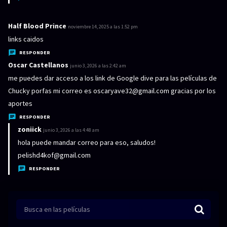
e
:
Half Blood Prince
d
noviembre 14, 2025 a las 1:52 pm
i
links caidos
c
RESPONDER
e
Oscar Castellanos
d
junio 3, 2026 a las 2:42 am
:
i
me puedes dar acceso a los link de Google dive para las películas de
c
Chucky porfas mi correo es
oscaryave32@gmail.com
gracias por los
e
aportes
:
RESPONDER
zoniick
d
junio 3, 2026 a las 4:48 am
i
hola puede mandar correo para eso, saludos!
c
pelishd4kof@gmail.com
e
RESPONDER
: