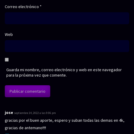
Correo electrónico
*
Web
Guarda mi nombre, correo electrónico y web en este navegador
para la próxima vez que comente.
jose
d
septiembre 14, 2022 a las 9:06 pm
i
gracias por el buen aporte, espero y suban todas las demas en 4k,
c
gracias de antemano!!!!