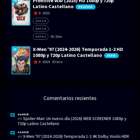
Primitive War (2025) HD 1080p y 720p
14
Latino Castellano
PELICULA
0
2025
AC3 2.0
AAC 2.0
2h 15m
AC3 5.1
X-Men '97 (2024-2026) Temporada 1-2 HD
15
1080p y 720p Latino Castellano
SERIE
0
2024
33 min
Comentarios recientes
zoniick
en
Spider-Man: Un nuevo día (2026) WEB SCREENER 1080p y
720p Latino Castellano
zoniick
en
X-Men '97 (2024-2026) Temporada 1-2 4K Dolby Visión HDR