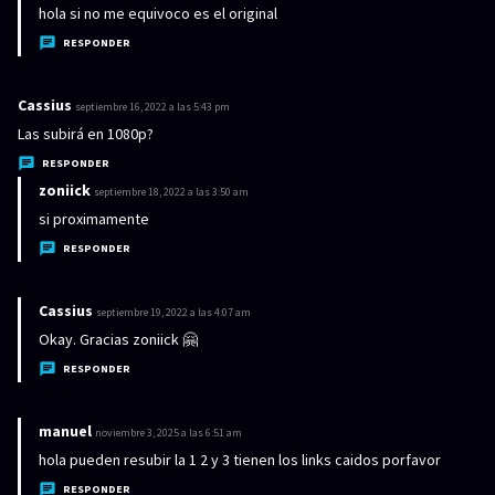
:
i
hola si no me equivoco es el original
c
RESPONDER
e
:
Cassius
d
septiembre 16, 2022 a las 5:43 pm
i
Las subirá en 1080p?
c
RESPONDER
e
zoniick
d
septiembre 18, 2022 a las 3:50 am
:
i
si proximamente
c
RESPONDER
e
:
Cassius
d
septiembre 19, 2022 a las 4:07 am
i
Okay. Gracias zoniick 🤗
c
RESPONDER
e
:
manuel
d
noviembre 3, 2025 a las 6:51 am
i
hola pueden resubir la 1 2 y 3 tienen los links caidos porfavor
c
RESPONDER