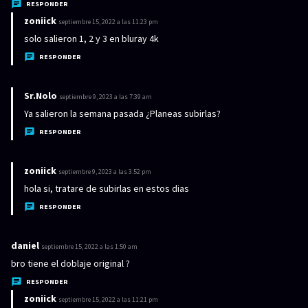
e
RESPONDER
:
zoniick
d
septiembre 15, 2022 a las 11:23 pm
i
solo salieron 1, 2 y 3 en bluray 4k
c
RESPONDER
e
:
Sr.Nolo
d
septiembre 9, 2023 a las 7:39 am
i
Ya salieron la semana pasada ¿Planeas subirlas?
c
RESPONDER
e
:
zoniick
d
septiembre 9, 2023 a las 3:52 pm
i
hola si, tratare de subirlas en estos dias
c
RESPONDER
e
:
daniel
d
septiembre 15, 2022 a las 1:50 am
i
bro tiene el doblaje original ?
c
RESPONDER
e
zoniick
d
septiembre 15, 2022 a las 11:21 pm