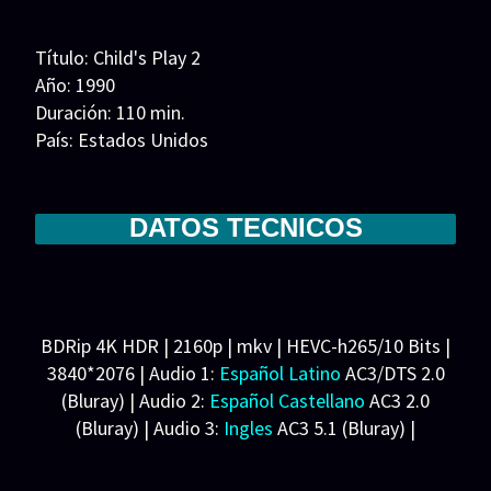
Series 1080p 60 FPS
Título: Child's Play 2
¿COMO DESCARGAR?
Año: 1990
Duración: 110 min.
TIPOS DE CALIDADES
País: Estados Unidos
VIP
Guion: Don Mancini
Música: Graeme Revell
Fotografía: Stefan Czapsky
DATOS TECNICOS
Reparto: Brad Dourif, Alex Vincent, Jenny Agutter,
Gerrit Graham, Christine Elise, Grace Zabriskie,
Peter Haskell, Beth Grant, Greg Germann
Productora: Universal Pictures
BDRip 4K HDR | 2160p | mkv | HEVC-h265/10 Bits |
3840*2076 | Audio 1:
Español Latino
AC3/DTS 2.0
(Bluray) | Audio 2:
Español Castellano
AC3 2.0
(Bluray) | Audio 3:
Ingles
AC3 5.1 (Bluray) |
Subtitulos: Español Latino/Castellano/Inglés (SRT)
(PGS) Español forzados (SRT)(PGS)