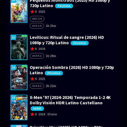
Pequeños monstruos (2025) HD 1080p y
10
720p Latino
PELICULA
0
2025
AAC 2.0
1h 25m
AC3 2.0
Leviticus: Ritual de sangre (2026) HD
11
1080p y 720p Latino
PELICULA
0
2026
1h 28m
AC3 5.1
Operación Sombra (2026) HD 1080p y 720p
12
Latino
PELICULA
0
2025
2h 22m
AC3 5.1
X-Men '97 (2024-2026) Temporada 1-2 4K
13
Dolby Visión HDR Latino Castellano
SERIE
0
2024
33 min