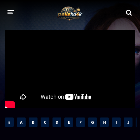
CALIDADES
1080p
1080p Full HD
2160p 4K HDR
Dolby Vision
2160p REMUX 4K
2160p 4K SDR
720p
60 FPS
h265 HEVC
1080p REMUX
Bluray Completos
#
A
B
C
D
E
F
G
H
I
J
GÉNEROS