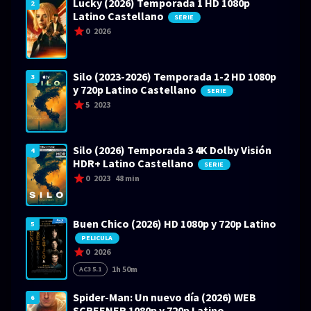
Lucky (2026) Temporada 1 HD 1080p
2
Latino Castellano
SERIE
0
2026
Silo (2023-2026) Temporada 1-2 HD 1080p
3
y 720p Latino Castellano
SERIE
5
2023
Silo (2026) Temporada 3 4K Dolby Visión
4
HDR+ Latino Castellano
SERIE
0
2023
48 min
Buen Chico (2026) HD 1080p y 720p Latino
5
PELICULA
0
2026
1h 50m
AC3 5.1
Spider-Man: Un nuevo día (2026) WEB
6
SCREENER 1080p y 720p Latino