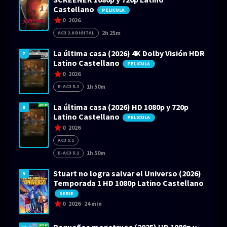
Castellano
PELICULA
0
2026
2h 25m
AC3 2.0 DIGITAL
La última casa (2026) 4K Dolby Visión HDR
7
Latino Castellano
PELICULA
0
2026
1h 50m
E-AC3 5.1
La última casa (2026) HD 1080p y 720p
8
Latino Castellano
PELICULA
0
2026
AC3 5.1
1h 50m
E-AC3 5.1
Stuart no logra salvar el Universo (2026)
9
Temporada 1 HD 1080p Latino Castellano
SERIE
0
2026
24 min