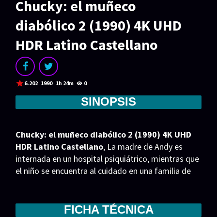
Chucky: el muñeco
Acción
Animación
diabólico 2 (1990) 4K UHD
Aventura
Ciencia ficción
HDR Latino Castellano
Comedia
Crimen
Terror
Drama
Familia
Suspenso
6.202
1990
1h 24m
0
Fantástico
Romance
SINOPSIS
Bélico
Thriller
Chucky: el muñeco diabólico 2 (1990) 4K UHD
Biográfico
Musical
HDR Latino Castellano
, La madre de Andy es
internada en un hospital psiquiátrico, mientras que
SERIES
el niño se encuentra al cuidado en una familia de
acogida y chucky ha vuelto en busca de la alma de
Series 1080p
Series 4K HDR
Andy.
Series 720p
2160p 4K SDR
FICHA TÉCNICA