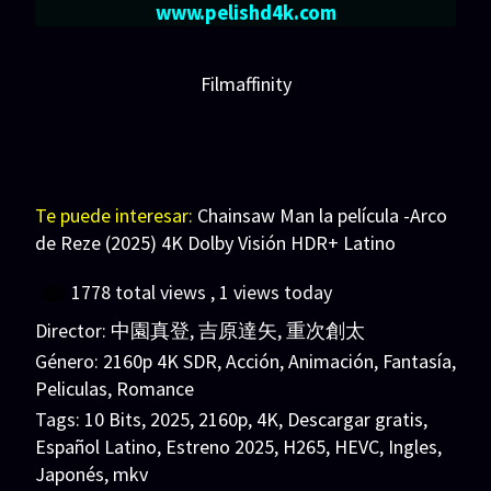
www.pelishd4k.com
Filmaffinity
Te puede interesar:
Chainsaw Man la película -Arco
de Reze (2025) 4K Dolby Visión HDR+ Latino
1778 total views
, 1 views today
Director:
中園真登
,
吉原達矢
,
重次創太
Género:
2160p 4K SDR
,
Acción
,
Animación
,
Fantasía
,
Peliculas
,
Romance
Tags:
10 Bits
,
2025
,
2160p
,
4K
,
Descargar gratis
,
Español Latino
,
Estreno 2025
,
H265
,
HEVC
,
Ingles
,
Japonés
,
mkv