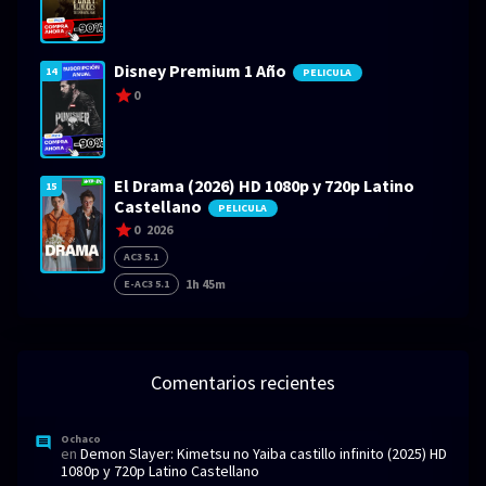
Disney Premium 1 Año
14
PELICULA
0
El Drama (2026) HD 1080p y 720p Latino
15
Castellano
PELICULA
0
2026
AC3 5.1
1h 45m
E-AC3 5.1
Comentarios recientes
Ochaco
en
Demon Slayer: Kimetsu no Yaiba castillo infinito (2025) HD
1080p y 720p Latino Castellano