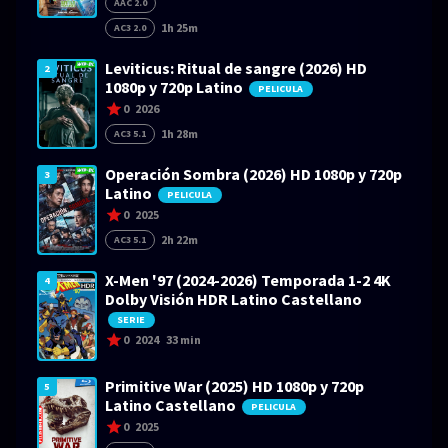
AAC 2.0
1h 25m
AC3 2.0
Leviticus: Ritual de sangre (2026) HD
2
1080p y 720p Latino
PELICULA
0
2026
1h 28m
AC3 5.1
Operación Sombra (2026) HD 1080p y 720p
3
Latino
PELICULA
0
2025
2h 22m
AC3 5.1
X-Men '97 (2024-2026) Temporada 1-2 4K
4
Dolby Visión HDR Latino Castellano
SERIE
0
2024
33 min
Primitive War (2025) HD 1080p y 720p
5
Latino Castellano
PELICULA
0
2025