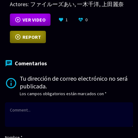
Actores:
ファイルーズあい
,
一木千洋
,
上田麗奈
VER MÁS
VER VIDEO
1
0
REPORT
Comentarios
Tu dirección de correo electrónico no será
publicada.
Los campos obligatorios están marcados con
*
Nombre
*