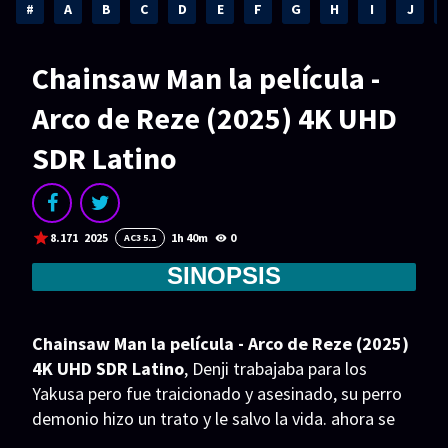
Acción
Animación
#
A
B
C
D
E
F
G
H
I
J
Aventura
Ciencia ficción
Chainsaw Man la película -
Comedia
Crimen
Arco de Reze (2025) 4K UHD
Terror
Drama
SDR Latino
Familia
Suspenso
Fantástico
Romance
8.171
2025
1h 40m
0
AC3 5.1
Bélico
Thriller
SINOPSIS
Biográfico
Musical
SERIES
Chainsaw Man la película - Arco de Reze (2025)
4K UHD SDR Latino
, Denji trabajaba para los
Series 1080p
Series 4K HDR
Yakusa pero fue traicionado y asesinado, su perro
demonio hizo un trato y le salvo la vida. ahora se
Series 720p
2160p 4K SDR
fusionaron creando a Chainsaw Man.