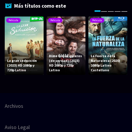
Más títulos como este
Pelicula
Pelicula
Pelicula
Dime lo que quieres
La Fuerza de la
La gran seducción
(de verdad) (2023)
Naturaleza (2020)
(2023) HD 1080p y
HD 1080p y 720p
1080p Latino
720p Latino
Latino
Castellano
Archivos
Aviso Legal