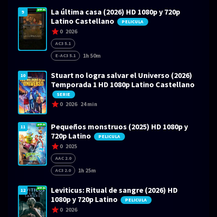
La última casa (2026) HD 1080p y 720p
9
Latino Castellano
PELICULA
0
2026
AC3 5.1
1h 50m
E-AC3 5.1
Stuart no logra salvar el Universo (2026)
10
Temporada 1 HD 1080p Latino Castellano
SERIE
0
2026
24 min
Pequeños monstruos (2025) HD 1080p y
11
720p Latino
PELICULA
0
2025
AAC 2.0
1h 25m
AC3 2.0
Leviticus: Ritual de sangre (2026) HD
12
1080p y 720p Latino
PELICULA
0
2026