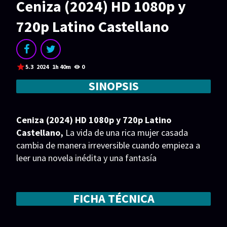
Ceniza (2024) HD 1080p y
Acción
Animación
720p Latino Castellano
Aventura
Ciencia ficción
Comedia
Crimen
Terror
Drama
5.3
2024
1h 40m
0
Familia
Suspenso
SINOPSIS
Fantástico
Romance
Ceniza (2024) HD 1080p y 720p Latino
Bélico
Thriller
Castellano,
La vida de una rica mujer casada
Biográfico
Musical
cambia de manera irreversible cuando empieza a
leer una novela inédita y una fantasía
embriagadora da paso a un peligroso romance.
SERIES
Series 1080p
Series 4K HDR
FICHA TÉCNICA
Series 720p
2160p 4K SDR