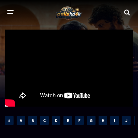
CALIDADES
1080p
1080p Full HD
2160p 4K HDR
Dolby Vision
2160p REMUX 4K
2160p 4K SDR
720p
60 FPS
h265 HEVC
1080p REMUX
Bluray Completos
#
A
B
C
D
E
F
G
H
I
J
GÉNEROS