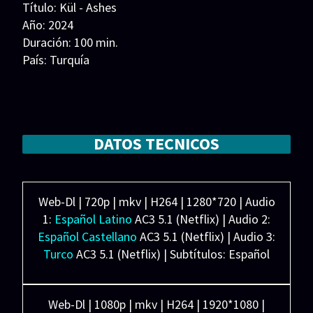
Título: Kül - Ashes
Series 1080p 60 FPS
Año: 2024
Duración: 100 min.
¿COMO DESCARGAR?
País: Turquía
TIPOS DE CALIDADES
Guion: Erdi Isik
Música:
VIP
Fotografía: Hayk Kirakosyan
Reparto: Funda Eryiğit, Alperen Duymaz, Mehmet
DATOS TECNICOS
Günsür, Nur Sürer, Yıldıray Şahinler, Gökçe Eyüboğlu,
Seda Türkmen,Canan Atalay, Selin Vardarli, Abdullah
Burak Kaya
Distribuidora: Ay Yapim. Distribuidora: Netflix
Web-Dl | 720p | mkv | H264 | 1280*720 | Audio
1:
Español Latino
AC3 5.1 (Netflix) | Audio 2:
Español Castellano
AC3 5.1 (Netflix) | Audio 3:
Turco
AC3 5.1 (Netflix) | Subtítulos: Español
Latino/Castellano/Inglés (SRT) Español
forzados (SRT)
Web-Dl | 1080p | mkv | H264 | 1920*1080 |
Peso: 1.73 GB