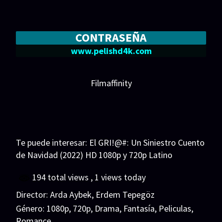
CONTRASEÑA
www.pelishd4k.com
Filmaffinity
Te puede interesar:
El GRI!@#: Un Siniestro Cuento
de Navidad (2022) HD 1080p y 720p Latino
194 total views
, 1 views today
Director:
Arda Aybek
,
Erdem Tepegöz
Género:
1080p
,
720p
,
Drama
,
Fantasía
,
Peliculas
,
Romance