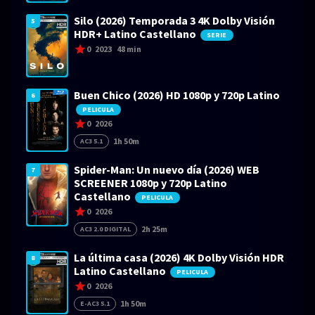
Silo (2026) Temporada 3 4K Dolby Visión
5
HDR+ Latino Castellano
SERIE
0
2023
48 min
Buen Chico (2026) HD 1080p y 720p Latino
6
PELICULA
0
2026
1h 50m
AC3 5.1
Spider-Man: Un nuevo día (2026) WEB
7
SCREENER 1080p y 720p Latino
Castellano
PELICULA
0
2026
2h 25m
AC3 2.0 DIGITAL
La última casa (2026) 4K Dolby Visión HDR
8
Latino Castellano
PELICULA
0
2026
1h 50m
E-AC3 5.1