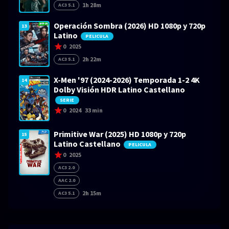
1h 28m
AC3 5.1
Operación Sombra (2026) HD 1080p y 720p
13
Latino
PELICULA
0
2025
2h 22m
AC3 5.1
X-Men '97 (2024-2026) Temporada 1-2 4K
14
Dolby Visión HDR Latino Castellano
SERIE
0
2024
33 min
Primitive War (2025) HD 1080p y 720p
15
Latino Castellano
PELICULA
0
2025
AC3 2.0
AAC 2.0
2h 15m
AC3 5.1