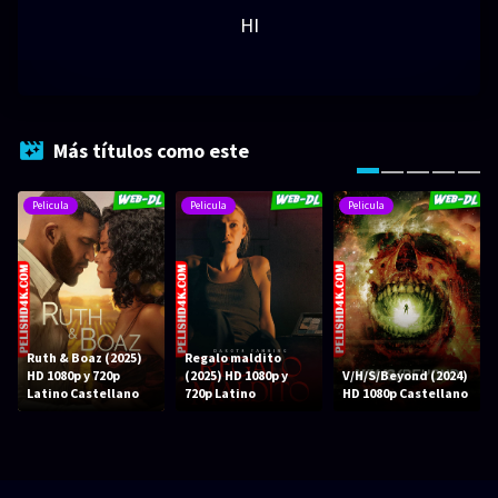
HI
Más títulos como este
Pelicula
Pelicula
Pelicula
Ruth & Boaz (2025)
Regalo maldito
HD 1080p y 720p
(2025) HD 1080p y
V/H/S/Beyond (2024)
Latino Castellano
720p Latino
HD 1080p Castellano