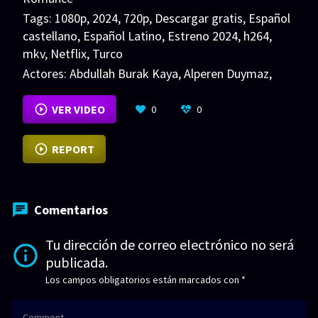
Tags:
1080p
,
2024
,
720p
,
Descargar gratis
,
Español
castellano
,
Español Latino
,
Estreno 2024
,
h264
,
mkv
,
Netflix
,
Turco
Actores:
Abdullah Burak Kaya
,
Alperen Duymaz
,
Canan Atalay
VER MÁS
VER VIDEO
0
0
REPORT
Comentarios
Tu dirección de correo electrónico no será
publicada.
Los campos obligatorios están marcados con
*