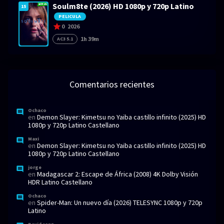
Soulm8te (2026) HD 1080p y 720p Latino
15
PELICULA
0
2026
1h 39m
AC3 5.1
Comentarios recientes
Ochaco
en
Demon Slayer: Kimetsu no Yaiba castillo infinito (2025) HD
1080p y 720p Latino Castellano
Maxi
en
Demon Slayer: Kimetsu no Yaiba castillo infinito (2025) HD
1080p y 720p Latino Castellano
jorge
en
Madagascar 2: Escape de África (2008) 4K Dolby Visión
HDR Latino Castellano
Ochaco
en
Spider-Man: Un nuevo día (2026) TELESYNC 1080p y 720p
Latino