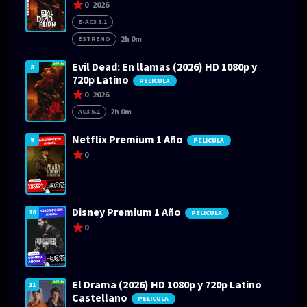
0
2026
E-AC3 5.1
2h 0m
ESTRENO
Evil Dead: En llamas (2026) HD 1080p y
8
720p Latino
PELICULA
0
2026
2h 0m
AC3 5.1
Netflix Premium 1 Año
9
PELICULA
0
Disney Premium 1 Año
10
PELICULA
0
El Drama (2026) HD 1080p y 720p Latino
11
Castellano
PELICULA