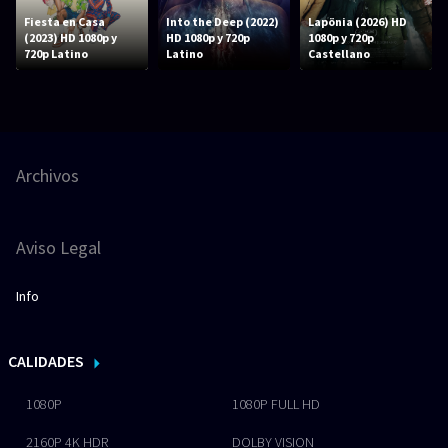
Fiesta en Casa
Into the Deep (2022)
Lapönia (2026) HD
(2023) HD 1080p y
HD 1080p y 720p
1080p y 720p
720p Latino
Latino
Castellano
Archivos
Aviso Legal
Info
CALIDADES
1080P
1080P FULL HD
2160P 4K HDR
DOLBY VISION