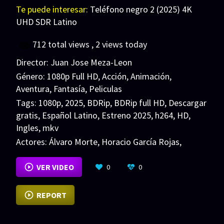
Te puede interesar:
Teléfono negro 2 (2025) 4K
UHD SDR Latino
712 total views
, 2 views today
Director:
Juan Jose Meza-Leon
Género:
1080p Full HD
,
Acción
,
Animación
,
Aventura
,
Fantasía
,
Peliculas
Tags:
1080p
,
2025
,
BDRip
,
BDRip full HD
,
Descargar
gratis
,
Español Latino
,
Estreno 2025
,
h264
,
HD
,
Ingles
,
mkv
Actores:
Álvaro Morte
,
Horacio García Rojas
,
Humberto Busto
VER MÁS
VER VIDEO
0
0
REPORT