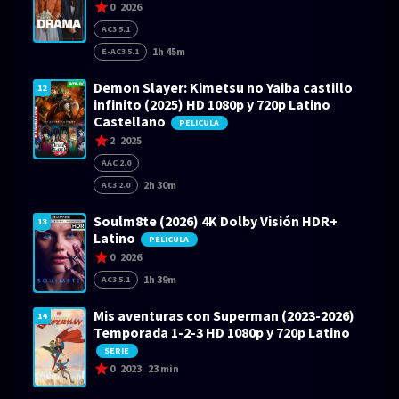
0
2026
AC3 5.1
1h 45m
E-AC3 5.1
Demon Slayer: Kimetsu no Yaiba castillo
12
infinito (2025) HD 1080p y 720p Latino
Castellano
PELICULA
2
2025
AAC 2.0
2h 30m
AC3 2.0
Soulm8te (2026) 4K Dolby Visión HDR+
13
Latino
PELICULA
0
2026
1h 39m
AC3 5.1
Mis aventuras con Superman (2023-2026)
14
Temporada 1-2-3 HD 1080p y 720p Latino
SERIE
0
2023
23 min