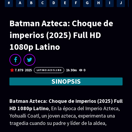
Acción
Animación
#
A
B
C
D
E
F
G
H
I
J
Aventura
Ciencia ficción
Batman Azteca: Choque de
Comedia
Crimen
imperios (2025) Full HD
Terror
Drama
1080p Latino
Familia
Suspenso
Fantástico
Romance
7.879
2025
1h 30m
0
LATINO AC3 5.1 BD
Bélico
Thriller
SINOPSIS
Biográfico
Musical
SERIES
Batman Azteca: Choque de imperios (2025) Full
HD 1080p Latino
, En la época del Imperio Azteca,
Series 1080p
Series 4K HDR
Yohualli Coatl, un joven azteca, experimenta una
tragedia cuando su padre y líder de la aldea,
Series 720p
2160p 4K SDR
Toltecatzin, es asesinado por los conquistadores