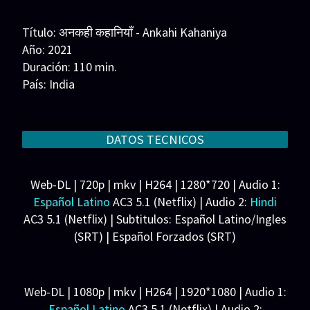
Series 1080p 60 FPS
Título: अनकही कहानियाँ - Ankahi Kahaniya
¿COMO DESCARGAR?
Año: 2021
Duración: 110 min.
TIPOS DE CALIDADES
País: India
Guion: Piyush Gupta, Hussain Haidry, Shreyas Jain,
VIP
Zeenat Lakhani, Nitesh Tiwari
Música:
DATOS TECNICOS
Fotografía:
Reparto: Kunal Kapoor, Zoya Hussain, Abhishek
Web-DL | 720p | mkv | H264 | 1280*720 | Audio 1:
Banerjee, Rinku Rajguru, Nikhil Dwivedi, Palomi
Español Latino
AC3 5.1 (Netflix) | Audio 2:
Hindi
Ghosh
AC3 5.1 (Netflix) | Subtitulos: Español Latino/Ingles
Productora: Flying Unicorn Entertainment, RSVP
(SRT) | Español Forzados (SRT)
Productions. Distribuidora: Netflix
Peso: 1.65 GB
Web-DL | 1080p | mkv | H264 | 1920*1080 | Audio 1:
Español Latino
AC3 5.1 (Netflix) | Audio 2: