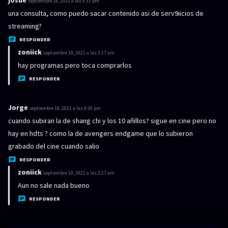
josue
d
septiembre 18, 2021 a las 8:33 pm
i
una consulta, como puedo sacar contenido asi de serv9iicios de
c
streaming?
e
RESPONDER
:
zoniick
d
septiembre 19, 2021 a las 3:17 am
i
hay programas pero toca comprarlos
c
RESPONDER
e
:
Jorge
d
septiembre 18, 2021 a las 9:30 pm
i
cuando subiran la de shang chi y los 10 añillos? sigue en cine pero no
c
hay en hdts ? como la de avengers endgame que lo subieron
e
grabado del cine cuando salio
:
RESPONDER
zoniick
d
septiembre 19, 2021 a las 3:27 am
i
Aun no sale nada bueno
c
RESPONDER
e
: