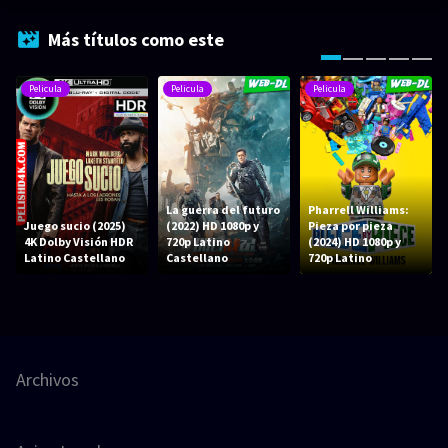
Más títulos como este
Pelicula
Pelicula
Pelicula
La guerra del futuro
Pharrell Williams:
Juego sucio (2025)
(2022) HD 1080p y
Pieza por pieza
4K Dolby Visión HDR
720p Latino
(2024) HD 1080p y
Latino Castellano
Castellano
720p Latino
Archivos