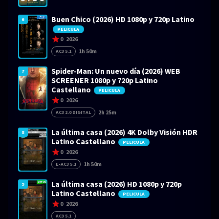
Buen Chico (2026) HD 1080p y 720p Latino
6
PELICULA
0
2026
1h 50m
AC3 5.1
Spider-Man: Un nuevo día (2026) WEB
7
SCREENER 1080p y 720p Latino
Castellano
PELICULA
0
2026
2h 25m
AC3 2.0 DIGITAL
La última casa (2026) 4K Dolby Visión HDR
8
Latino Castellano
PELICULA
0
2026
1h 50m
E-AC3 5.1
La última casa (2026) HD 1080p y 720p
9
Latino Castellano
PELICULA
0
2026
AC3 5.1