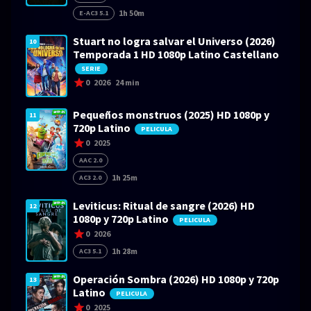
1h 50m
E-AC3 5.1
Stuart no logra salvar el Universo (2026)
10
Temporada 1 HD 1080p Latino Castellano
SERIE
0
2026
24 min
Pequeños monstruos (2025) HD 1080p y
11
720p Latino
PELICULA
0
2025
AAC 2.0
1h 25m
AC3 2.0
Leviticus: Ritual de sangre (2026) HD
12
1080p y 720p Latino
PELICULA
0
2026
1h 28m
AC3 5.1
Operación Sombra (2026) HD 1080p y 720p
13
Latino
PELICULA
0
2025