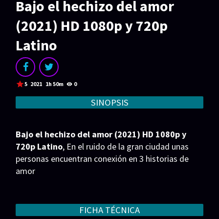
Bajo el hechizo del amor
Acción
Animación
(2021) HD 1080p y 720p
Aventura
Ciencia ficción
Latino
Comedia
Crimen
Terror
Drama
Familia
Suspenso
5
2021
1h 50m
0
Fantástico
Romance
SINOPSIS
Bélico
Thriller
Bajo el hechizo del amor (2021) HD 1080p y
Biográfico
Musical
720p Latino
, En el ruido de la gran ciudad unas
personas encuentran conexión en 3 historias de
SERIES
amor
Series 1080p
Series 4K HDR
Series 720p
2160p 4K SDR
FICHA TÉCNICA