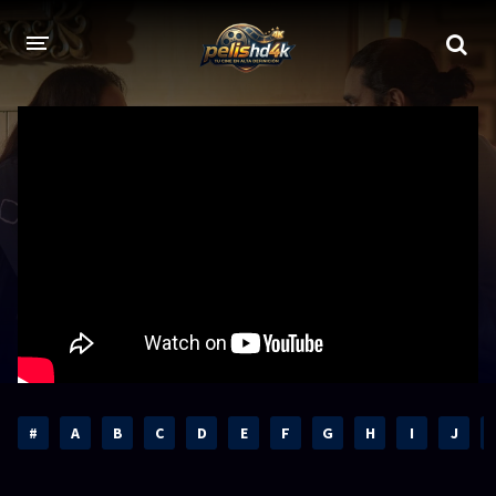
CALIDADES
1080p
1080p Full HD
2160p 4K HDR
Dolby Vision
2160p REMUX 4K
2160p 4K SDR
720p
60 FPS
h265 HEVC
1080p REMUX
Bluray Completos
#
A
B
C
D
E
F
G
H
I
J
GÉNEROS