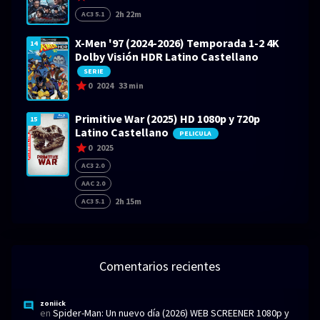
2h 22m
AC3 5.1
X-Men '97 (2024-2026) Temporada 1-2 4K
14
Dolby Visión HDR Latino Castellano
SERIE
0
2024
33 min
Primitive War (2025) HD 1080p y 720p
15
Latino Castellano
PELICULA
0
2025
AC3 2.0
AAC 2.0
2h 15m
AC3 5.1
Comentarios recientes
zoniick
en
Spider-Man: Un nuevo día (2026) WEB SCREENER 1080p y