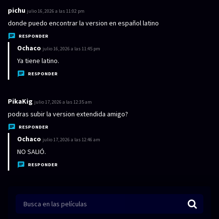
:
pichu
d
julio 16, 2026 a las 11:02 pm
i
donde puedo encontrar la version en español latino
c
RESPONDER
e
Ochaco
d
julio 16, 2026 a las 11:45 pm
:
i
Ya tiene latino.
c
RESPONDER
e
:
PikaKig
d
julio 17, 2026 a las 12:35 am
i
podras subir la version extendida amigo?
c
RESPONDER
e
Ochaco
d
julio 17, 2026 a las 12:46 am
:
i
NO SALIÓ.
c
RESPONDER
e
: