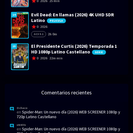
0
2026
25 min
Evil Dead: En llamas (2026) 4K UHD SDR
14
Latino
PELICULA
0
2026
2h 0m
AC3 5.1
El Presidente Curtis (2026) Temporada 1
15
HD 1080p Latino Castellano
SERIE
0
2026
22m min
Comentarios recientes
Ochaco
en
Spider-Man: Un nuevo día (2026) WEB SCREENER 1080p y
720p Latino Castellano
xNIKYx
en
Spider-Man: Un nuevo día (2026) WEB SCREENER 1080p y