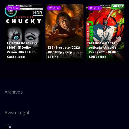
Pelicula
Pelicula
Pelicula
La novia de Chucky
Chainsaw Man la
(1998) 4K Dolby
El Entresuelo (2022)
película - Arco de
Visión HDR Latino
HD 1080p y 720p
Reze (2025) 4K UHD
Castellano
Latino
SDR Latino
Archivos
Aviso Legal
Info