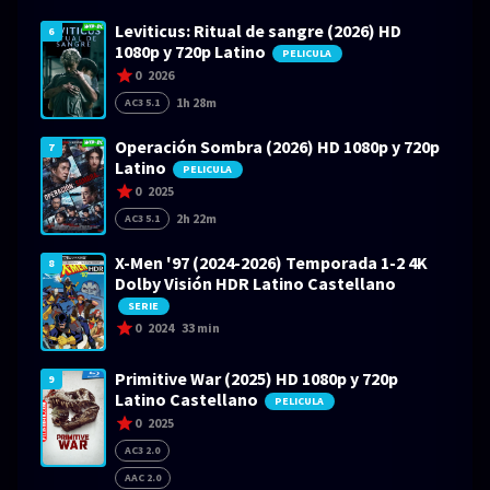
Leviticus: Ritual de sangre (2026) HD
6
1080p y 720p Latino
PELICULA
0
2026
1h 28m
AC3 5.1
Operación Sombra (2026) HD 1080p y 720p
7
Latino
PELICULA
0
2025
2h 22m
AC3 5.1
X-Men '97 (2024-2026) Temporada 1-2 4K
8
Dolby Visión HDR Latino Castellano
SERIE
0
2024
33 min
Primitive War (2025) HD 1080p y 720p
9
Latino Castellano
PELICULA
0
2025
AC3 2.0
AAC 2.0