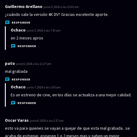
Guillermo Arellano
d
junio 5, 2026 a las 12:03 am
i
¿cuándo sale la versión 4K DV? Gracias excelente aporte.
c
RESPONDER
e
Ochaco
d
junio 5, 2026 a las 7:16 pm
:
i
en 2 meses aprox
c
RESPONDER
e
:
pato
d
junio 6, 2026 a las 11:27 pm
i
mal grabada
c
RESPONDER
e
Ochaco
d
junio 7, 2026 a las 2:05 am
:
i
Es un estreno de cine, en los días se actualiza a una mejor calidad.
c
RESPONDER
e
:
Oscar Varas
d
junio 9, 2026 a las 2:57 am
i
esto va para quienes se vayan a quejar de que esta mal grabada.. se
c
acaba de estrenar, esperen 1 o 2 meses mas y suben un mejor