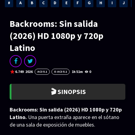
Acción
Animación
#
A
B
C
D
E
F
G
H
I
J
Aventura
Ciencia ficción
Backrooms: Sin salida
Comedia
Crimen
(2026) HD 1080p y 720p
Terror
Drama
Latino
Familia
Suspenso
Fantástico
Romance
6.749
2026
1h 51m
0
AC3 5.1
E-AC3 5.1
Bélico
Thriller
Biográfico
Musical
🎬 SINOPSIS
SERIES
Backrooms: Sin salida (2026) HD 1080p y 720p
Series 1080p
Series 4K HDR
Latino.
Una puerta extraña aparece en el sótano
de una sala de exposición de muebles.
Series 720p
2160p 4K SDR