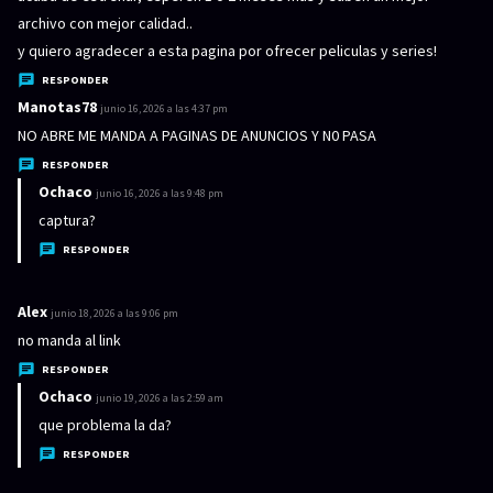
e
archivo con mejor calidad..
:
y quiero agradecer a esta pagina por ofrecer peliculas y series!
RESPONDER
Manotas78
d
junio 16, 2026 a las 4:37 pm
i
NO ABRE ME MANDA A PAGINAS DE ANUNCIOS Y N0 PASA
c
RESPONDER
e
Ochaco
d
junio 16, 2026 a las 9:48 pm
:
i
captura?
c
RESPONDER
e
:
Alex
d
junio 18, 2026 a las 9:06 pm
i
no manda al link
c
RESPONDER
e
Ochaco
d
junio 19, 2026 a las 2:59 am
:
i
que problema la da?
c
RESPONDER
e