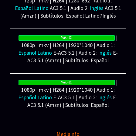
720p | mkv | H264 | 1280*692 | Audio 1:
New, Sarah Hayward, Natalie Moon.
Español Latino
AC3 5.1 | Audio 2:
Inglés
AC3 5.1
Distribuidora: A24
(Amzn) | Subtítulos: Español Latino7Inglés
(SRT) Español Forzados (SRT)
Peso: 1.89 GB
|
Web-Dl
1080p | mkv | H264 | 1920*1040 | Audio 1:
Español Latino
E-AC3 5.1 | Audio 2:
Inglés
E-
AC3 5.1 (Amzn) | Subtítulos: Español
Latino7Inglés (SRT) Español Forzados (SRT)
Ligera: 4.07 GB
|
Web-Dl
1080p | mkv | H264 | 1920*1040 | Audio 1:
Español Latino
E-AC3 5.1 | Audio 2:
Inglés
E-
AC3 5.1 (Amzn) | Subtítulos: Español
Latino7Inglés (SRT) Español Forzados (SRT)
Pesada: 7.87 GB
Mediainfo