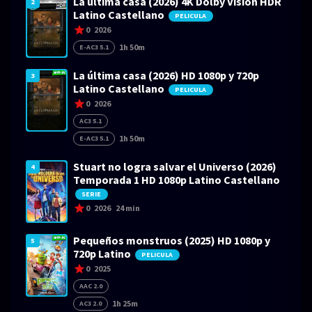
La última casa (2026) 4K Dolby Visión HDR
2
Latino Castellano
PELICULA
0
2026
1h 50m
E-AC3 5.1
La última casa (2026) HD 1080p y 720p
3
Latino Castellano
PELICULA
0
2026
AC3 5.1
1h 50m
E-AC3 5.1
Stuart no logra salvar el Universo (2026)
4
Temporada 1 HD 1080p Latino Castellano
SERIE
0
2026
24 min
Pequeños monstruos (2025) HD 1080p y
5
720p Latino
PELICULA
0
2025
AAC 2.0
1h 25m
AC3 2.0