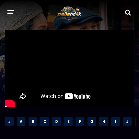
CALIDADES
1080p
1080p Full HD
2160p 4K HDR
Dolby Vision
2160p REMUX 4K
2160p 4K SDR
720p
60 FPS
h265 HEVC
1080p REMUX
Bluray Completos
#
A
B
C
D
E
F
G
H
I
J
GÉNEROS