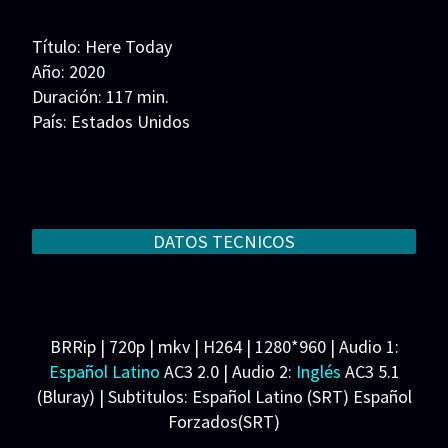
Series 1080p 60 FPS
Título: Here Today
¿COMO DESCARGAR?
Año: 2020
Duración: 117 min.
TIPOS DE CALIDADES
País: Estados Unidos
Guion: Billy Crystal, Alan Zweibel
VIP
Música: Charlie Rosen
Fotografía: Vanja Cernjul
Reparto: Billy Crystal, Tiffany Haddish, Penn
DATOS TECNICOS
Badgley, Laura Benanti, Louisa Krause, Anna
Deavere Smith, Susan Pourfar, Nyambi Nyambi,
Kathryn Grace, Alex Brightman, Shiloh Verrico,
Matthew Broussard, Tijuana Ricks, Lisann Valentin,
BRRip | 720p | mkv | H264 | 1280*960 | Audio 1:
Andy Grotelueschen, Grayson Eddey, Chris Cafero,
Español Latino
AC3 2.0 | Audio 2:
Inglés
AC3 5.1
Brandon Uranowitz, Tony Naumovski, Rebecca
(Bluray) | Subtitulos: Español Latino (SRT) Español
Merle, Gianmarco Soresi, Steven Castillo, Audrey
Forzados(SRT)
Hsieh, Josh Lamon, Zuhdi Boueri, Cindy Motz, Anne
Peso: 1.69 GB
Marie Clores, Dominic DiGravio, Giovanni Michael