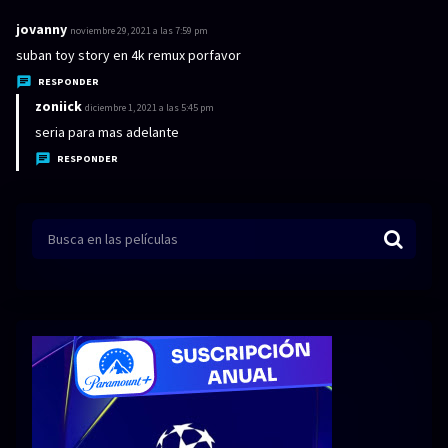
jovanny
d
noviembre 29, 2021 a las 7:59 pm
i
suban toy story en 4k remux porfavor
c
RESPONDER
e
zoniick
d
diciembre 1, 2021 a las 5:45 pm
:
i
seria para mas adelante
c
RESPONDER
e
: