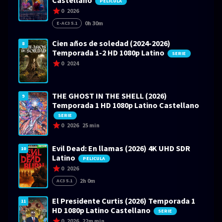
Castellano
PELICULA
0
2026
0h 30m
E-AC3 5.1
Cien años de soledad (2024-2026)
8
Temporada 1-2 HD 1080p Latino
SERIE
0
2024
THE GHOST IN THE SHELL (2026)
9
Temporada 1 HD 1080p Latino Castellano
SERIE
0
2026
25 min
Evil Dead: En llamas (2026) 4K UHD SDR
10
Latino
PELICULA
0
2026
2h 0m
AC3 5.1
El Presidente Curtis (2026) Temporada 1
11
HD 1080p Latino Castellano
SERIE
0
2026
22m min