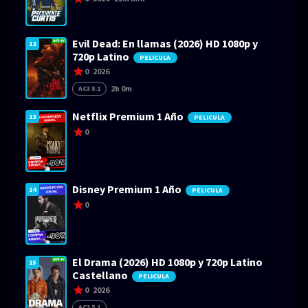
Evil Dead: En llamas (2026) HD 1080p y
12
720p Latino
PELICULA
0
2026
2h 0m
AC3 5.1
Netflix Premium 1 Año
13
PELICULA
0
Disney Premium 1 Año
14
PELICULA
0
El Drama (2026) HD 1080p y 720p Latino
15
Castellano
PELICULA
0
2026
AC3 5.1