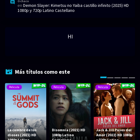
Ochaco
en
Demon Slayer: Kimetsu no Yaiba castillo infinito (2025) HD
1080p y 720p Latino Castellano
HI
Más títulos como este
Pelicula
Pelicula
Pelicula
La cumbre de los
Disomnia (2021) HD
Jack & Jill Pasos del
dioses (2021) HD
1080p Latino
Amor (2022) HD 1080p
1080p Latino
Castellano
y 720p Latino