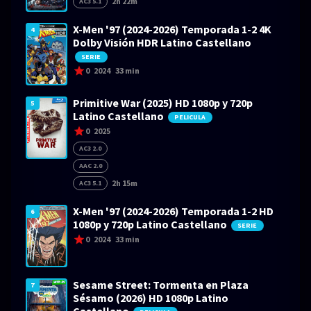
2h 22m
AC3 5.1
X-Men '97 (2024-2026) Temporada 1-2 4K
4
Dolby Visión HDR Latino Castellano
SERIE
0
2024
33 min
Primitive War (2025) HD 1080p y 720p
5
Latino Castellano
PELICULA
0
2025
AC3 2.0
AAC 2.0
2h 15m
AC3 5.1
X-Men '97 (2024-2026) Temporada 1-2 HD
6
1080p y 720p Latino Castellano
SERIE
0
2024
33 min
Sesame Street: Tormenta en Plaza
7
Sésamo (2026) HD 1080p Latino