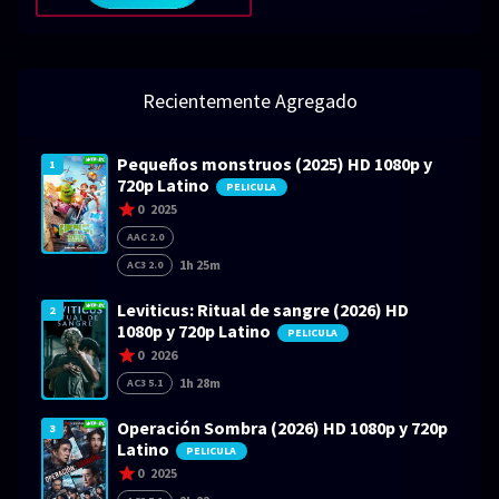
Recientemente Agregado
Pequeños monstruos (2025) HD 1080p y
1
720p Latino
PELICULA
0
2025
AAC 2.0
1h 25m
AC3 2.0
Leviticus: Ritual de sangre (2026) HD
2
1080p y 720p Latino
PELICULA
0
2026
1h 28m
AC3 5.1
Operación Sombra (2026) HD 1080p y 720p
3
Latino
PELICULA
0
2025