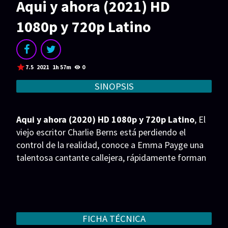
Aqui y ahora (2021) HD
Acción
Animación
1080p y 720p Latino
Aventura
Ciencia ficción
Comedia
Crimen
Terror
Drama
7.5
2021
1h 57m
0
Familia
Suspenso
SINOPSIS
Fantástico
Romance
Aqui y ahora (2020) HD 1080p y 720p Latino
, El
Bélico
Thriller
viejo escritor Charlie Berns está perdiendo el
control de la realidad, conoce a Emma Payge una
Biográfico
Musical
talentosa cantante callejera, rápidamente forman
una amistad.
SERIES
Series 1080p
Series 4K HDR
Series 720p
2160p 4K SDR
FICHA TÉCNICA