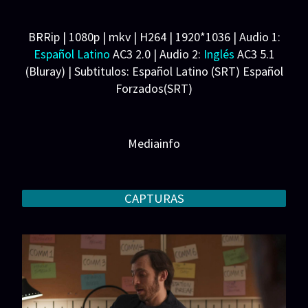
Abate, Philippe Arroyo, Aidan Christman, Samantha
Kudler
BRRip | 1080p | mkv | H264 | 1920*1036 | Audio 1:
Productora: Astute Films, Big Head Productions,
Español Latino
AC3 2.0 | Audio 2:
Ingl
és
AC3 5.1
Crystal's Face Productions
(Bluray) | Subtitulos: Español Latino (SRT) Español
Forzados(SRT)
Peso: 3.59 GB
Mediainfo
CAPTURAS