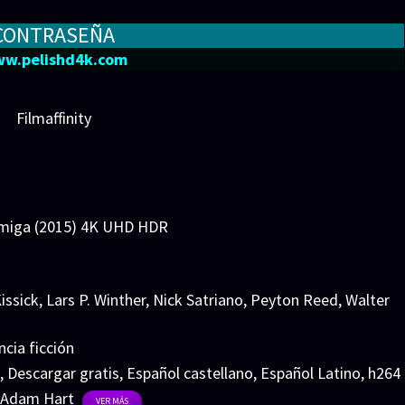
CONTRASEÑA
w.pelishd4k.com
Filmaffinity
rmiga (2015) 4K UHD HDR
issick
,
Lars P. Winther
,
Nick Satriano
,
Peyton Reed
,
Walter
ncia ficción
,
Descargar gratis
,
Español castellano
,
Español Latino
,
h264
Adam Hart
VER MÁS