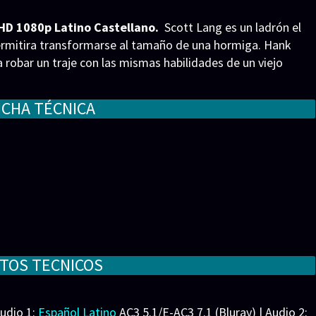
HD 1080p Latino Castellano.
Scott Lang es un ladrón el
 permitira transformarse al tamaño de una hormiga. Hank
 robar un traje con las mismas habilidades de un viejo
ICHA TÉCNICA
y, Paul Rudd. Cómic: Stan Lee, Jack Kirby, Larry Lieber.
TOS TECNICOS
ine Lilly, Corey Stoll, Michael Peña, Bobby Cannavale,
Audio 1:
Español Latino
AC3 5.1/E-AC3 7.1 (Bluray) | Audio 2:
son, Hayley Atwell, David Dastmalchian, John Slattery,