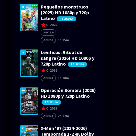
Pequeños monstruos
8
(2025) HD 1080p y 720p
Latino
PELICULA
0
2025
AAC 2.0
1h 25m
AC3 2.0
Leviticus: Ritual de
9
sangre (2026) HD 1080p y
720p Latino
PELICULA
0
2026
1h 28m
AC3 5.1
Operación Sombra (2026)
10
HD 1080p y 720p Latino
PELICULA
0
2025
2h 22m
AC3 5.1
X-Men '97 (2024-2026)
11
Temporada 1-2 4K Dolby