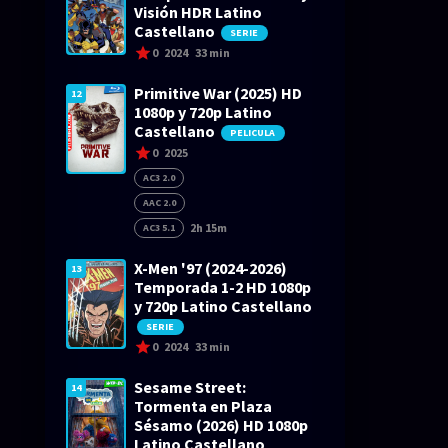
Visión HDR Latino
Castellano
SERIE
0
2024
33 min
Primitive War (2025) HD
12
1080p y 720p Latino
Castellano
PELICULA
0
2025
AC3 2.0
AAC 2.0
2h 15m
AC3 5.1
X-Men '97 (2024-2026)
13
Temporada 1-2 HD 1080p
y 720p Latino Castellano
SERIE
0
2024
33 min
Sesame Street:
14
Tormenta en Plaza
Sésamo (2026) HD 1080p
Latino Castellano