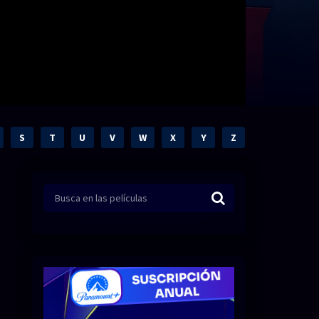
S
T
U
V
W
X
Y
Z