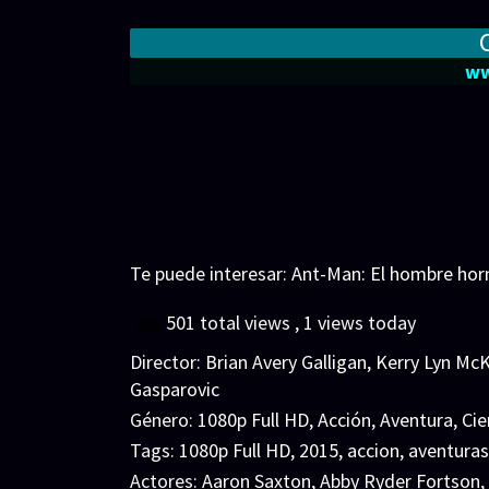
ww
Te puede interesar:
Ant-Man: El hombre ho
501 total views
, 1 views today
Director:
Brian Avery Galligan
,
Kerry Lyn McK
Gasparovic
Género:
1080p Full HD
,
Acción
,
Aventura
,
Cie
Tags:
1080p Full HD
,
2015
,
accion
,
aventuras
Actores:
Aaron Saxton
,
Abby Ryder Fortson
,