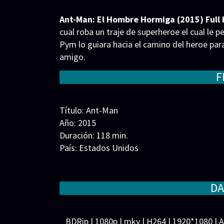
Ant-Man: El Hombre Hormiga (2015) Full 
cual roba un traje de superheroe el cual le
Pym lo guiara hacia el camino del heroe para
amigo.
F
Título: Ant-Man
Año: 2015
Duración: 118 min.
País: Estados Unidos
Guion: Edgar Wright, Joe Cornish, Adam McKa
Historia: Edgar Wright, Joe Cornish
Música: Christophe Beck
DA
Fotografía: Russell Carpenter
Reparto: Paul Rudd, Michael Douglas, Evangel
BDRip | 1080p | mkv | H264 | 1920*1080 | 
Anthony Mackie, Judy Greer, Abby Ryder Fort