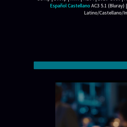
Español Castellano
AC3 5.1 (Bluray) 
Wood Harris, Tip Harris, Martin Donovan, Rod
Latino/Castellano/I
Anne Watts, Stan Lee, Reuben Langdon, Garre
Jean Louisa Kelly, Dax Griffin, Norma Álvarez
Chuck David Willis, Diana Chiritescu, M. Ne
Desmond Phillips, Aaron Saxton, Ricki Lande
Carlos Aviles, Robert Crayton, Jessejames L
Pieretti, Antal Kalik, Todd Schneider, Dann
Productora: Marvel Studios, Gary Sanchez P