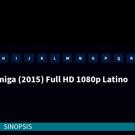
H
I
J
K
L
M
N
O
P
Q
R
iga (2015) Full HD 1080p Latino
SINOPSIS