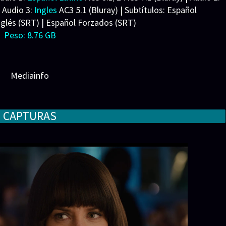
| Audio 3:
Ingles
AC3 5.1 (Bluray) | Subtítulos: Español
 Hallett, Lyndsi LaRose, Onira Tares, Hayley Lovitt, Carol
nglés (SRT) | Español Forzados (SRT)
tt Morris, Gregg Turkington, Joe Chrest, Joe Bucaro III,
Peso: 8.76 GB
, Darcie Isabella Cottrell, Rick Avery, Eduardo Williams,
ko Parham, Kylen Davis, Zamani Wilder, Jim R. Coleman,
r, Rus Blackwell, Johnny Pemberton, Nicholas Barrera,
ocorriere, Zack Duhame, Daniel Stevens, Erik Betts, Casey
Mediainfo
y Vasquez, Anna Akana
roductions, Walt Disney Pictures
CAPTURAS