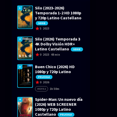
Silo (2023-2026)
1
Temporada 1-2 HD 1080p
y 720p Latino Castellano
SERIE
5
2023
Silo (2026) Temporada 3
2
4K Dolby Visión HDR+
Latino Castellano
SERIE
0
2023
48 min
Buen Chico (2026) HD
3
1080p y 720p Latino
PELICULA
0
2026
1h 50m
AC3 5.1
Spider-Man: Un nuevo día
4
(2026) WEB SCREENER
1080p y 720p Latino
Castellano
PELICULA