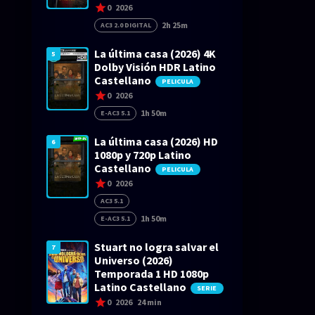
0
2026
2h 25m
AC3 2.0 DIGITAL
La última casa (2026) 4K
5
Dolby Visión HDR Latino
Castellano
PELICULA
0
2026
1h 50m
E-AC3 5.1
La última casa (2026) HD
6
1080p y 720p Latino
Castellano
PELICULA
0
2026
AC3 5.1
1h 50m
E-AC3 5.1
Stuart no logra salvar el
7
Universo (2026)
Temporada 1 HD 1080p
Latino Castellano
SERIE
0
2026
24 min