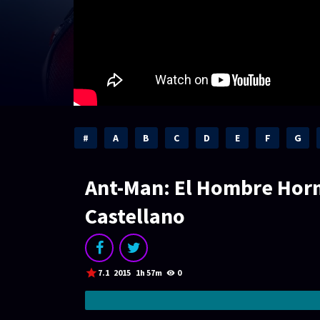
#
A
B
C
D
E
F
G
Ant-Man: El Hombre Horm
Castellano
7.1
2015
1h 57m
0