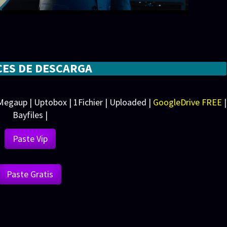
CES DE DESCARGA
 Megaup | Uptobox | 1Fichier | Uploaded |
GoogleDrive FREE
|
Bayfiles |
Paste Vip
Paste Gratis