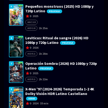
Pequeños monstruos (2025) HD 1080p y
5
720p Latino
PELICULA
0
2025
AAC 2.0
1h 25m
AC3 2.0
Leviticus: Ritual de sangre (2026) HD
6
1080p y 720p Latino
PELICULA
0
2026
1h 28m
AC3 5.1
Operación Sombra (2026) HD 1080p y 720p
7
Latino
PELICULA
0
2025
2h 22m
AC3 5.1
X-Men '97 (2024-2026) Temporada 1-2 4K
8
Dolby Visión HDR Latino Castellano
SERIE
0
2024
33 min