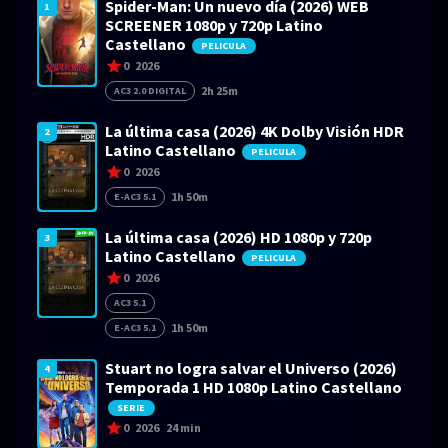
Spider-Man: Un nuevo día (2026) WEB
1
SCREENER 1080p y 720p Latino
Castellano
PELICULA
0
2026
2h 25m
AC3 2.0 DIGITAL
La última casa (2026) 4K Dolby Visión HDR
2
Latino Castellano
PELICULA
0
2026
1h 50m
E-AC3 5.1
La última casa (2026) HD 1080p y 720p
3
Latino Castellano
PELICULA
0
2026
AC3 5.1
1h 50m
E-AC3 5.1
Stuart no logra salvar el Universo (2026)
4
Temporada 1 HD 1080p Latino Castellano
SERIE
0
2026
24 min