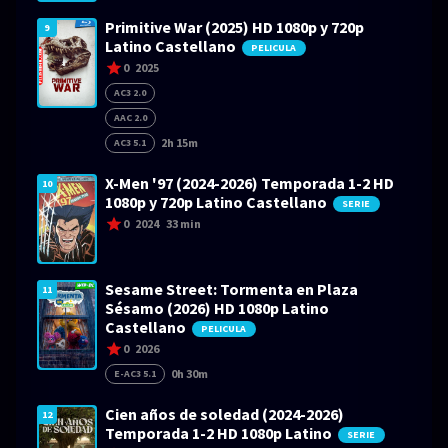
Primitive War (2025) HD 1080p y 720p
9
Latino Castellano
PELICULA
0
2025
AC3 2.0
AAC 2.0
2h 15m
AC3 5.1
X-Men '97 (2024-2026) Temporada 1-2 HD
10
1080p y 720p Latino Castellano
SERIE
0
2024
33 min
Sesame Street: Tormenta en Plaza
11
Sésamo (2026) HD 1080p Latino
Castellano
PELICULA
0
2026
0h 30m
E-AC3 5.1
Cien años de soledad (2024-2026)
12
Temporada 1-2 HD 1080p Latino
SERIE