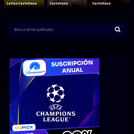
Acción
Animación
Latino Castellano
Castellano
Castellano
Aventura
Ciencia ficción
Comedia
Crimen
Terror
Drama
Familia
Suspenso
Fantástico
Romance
Bélico
Thriller
Biográfico
Musical
SERIES
Series 1080p
Series 4K HDR
Series 720p
2160p 4K SDR