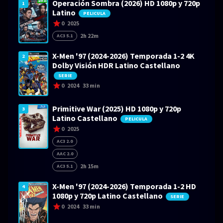
Operación Sombra (2026) HD 1080p y 720p
1
Latino
PELICULA
0
2025
2h 22m
AC3 5.1
X-Men '97 (2024-2026) Temporada 1-2 4K
2
Dolby Visión HDR Latino Castellano
SERIE
0
2024
33 min
Primitive War (2025) HD 1080p y 720p
3
Latino Castellano
PELICULA
0
2025
AC3 2.0
AAC 2.0
2h 15m
AC3 5.1
X-Men '97 (2024-2026) Temporada 1-2 HD
4
1080p y 720p Latino Castellano
SERIE
0
2024
33 min