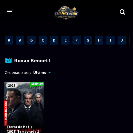
CALIDADES
#
A
B
C
D
E
F
G
H
I
J
1080p
1080p Full HD
2160p 4K HDR
Dolby Vision
Ronan Bennett
2160p REMUX 4K
2160p 4K SDR
Ordenado por:
Último
720p
60 FPS
2025
h265 HEVC
1080p REMUX
Bluray Completos
GÉNEROS
Tierra de Mafia
(2025) Temporada 1