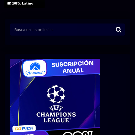
Acción
Animación
HD 1080p Latino
Aventura
Ciencia ficción
Comedia
Crimen
Terror
Drama
Familia
Suspenso
Fantástico
Romance
Bélico
Thriller
Biográfico
Musical
SERIES
Series 1080p
Series 4K HDR
Series 720p
2160p 4K SDR