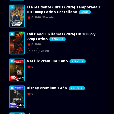
El Presidente Curtis (2026) Temporada 1
9
HD 1080p Latino Castellano
SERIE
0
2026
22m min
Evil Dead: En llamas (2026) HD 1080p y
10
720p Latino
PELICULA
0
2026
2h 0m
AC3 5.1
Netflix Premium 1 Año
11
PELICULA
0
Disney Premium 1 Año
12
PELICULA
0