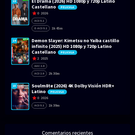
El Drama (2026) HD 1080p y 720p Latino
13
Castellano
PELICULA
0
2026
AC3 5.1
1h 45m
E-AC3 5.1
Demon Slayer: Kimetsu no Yaiba castillo
14
infinito (2025) HD 1080p y 720p Latino
Castellano
PELICULA
2
2025
AAC 2.0
2h 30m
AC3 2.0
Soulm8te (2026) 4K Dolby Visión HDR+
15
Latino
PELICULA
0
2026
1h 39m
AC3 5.1
Comentarios recientes