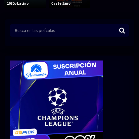
Acción
Animación
1080p Latino
Castellano
Aventura
Ciencia ficción
Comedia
Crimen
Terror
Drama
Familia
Suspenso
Fantástico
Romance
Bélico
Thriller
Biográfico
Musical
SERIES
Series 1080p
Series 4K HDR
Series 720p
2160p 4K SDR