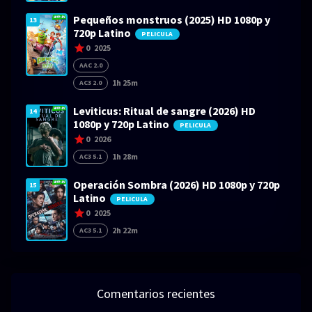
Pequeños monstruos (2025) HD 1080p y
13
720p Latino
PELICULA
0
2025
AAC 2.0
1h 25m
AC3 2.0
Leviticus: Ritual de sangre (2026) HD
14
1080p y 720p Latino
PELICULA
0
2026
1h 28m
AC3 5.1
Operación Sombra (2026) HD 1080p y 720p
15
Latino
PELICULA
0
2025
2h 22m
AC3 5.1
Comentarios recientes