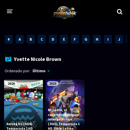
CALIDADES
#
A
B
C
D
E
F
G
H
I
J
1080p
1080p Full HD
2160p 4K HDR
Dolby Vision
Yvette Nicole Brown
2160p REMUX 4K
2160p 4K SDR
Ordenado por:
Último
720p
60 FPS
2026
2023
h265 HEVC
1080p REMUX
Bluray Completos
Mi padre, el
cazarrecompensas
GÉNEROS
intergaláctico
Among Us (2026)
(2023) Temporada 1
Temporada 1 HD
HD 1080p Latino