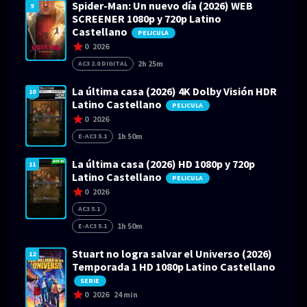
Spider-Man: Un nuevo día (2026) WEB
9
SCREENER 1080p y 720p Latino
Castellano
PELICULA
0
2026
2h 25m
AC3 2.0 DIGITAL
La última casa (2026) 4K Dolby Visión HDR
10
Latino Castellano
PELICULA
0
2026
1h 50m
E-AC3 5.1
La última casa (2026) HD 1080p y 720p
11
Latino Castellano
PELICULA
0
2026
AC3 5.1
1h 50m
E-AC3 5.1
Stuart no logra salvar el Universo (2026)
12
Temporada 1 HD 1080p Latino Castellano
SERIE
0
2026
24 min