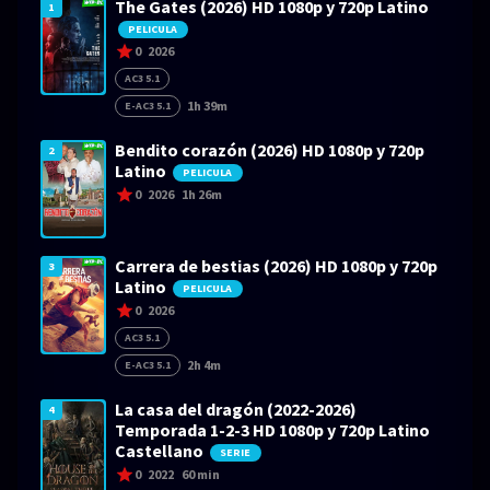
The Gates (2026) HD 1080p y 720p Latino
1
PELICULA
0
2026
AC3 5.1
1h 39m
E-AC3 5.1
Bendito corazón (2026) HD 1080p y 720p
2
Latino
PELICULA
0
2026
1h 26m
Carrera de bestias (2026) HD 1080p y 720p
3
Latino
PELICULA
0
2026
AC3 5.1
2h 4m
E-AC3 5.1
La casa del dragón (2022-2026)
4
Temporada 1-2-3 HD 1080p y 720p Latino
Castellano
SERIE
0
2022
60 min