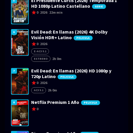
El Presidente Curtis (2026) Temporada 1
5
HD 1080p Latino Castellano
SERIE
0
2026
22m min
Evil Dead: En llamas (2026) 4K Dolby
6
Visión HDR+ Latino
PELICULA
0
2026
E-AC3 5.1
2h 0m
ESTRENO
Evil Dead: En llamas (2026) HD 1080p y
7
720p Latino
PELICULA
0
2026
2h 0m
AC3 5.1
Netflix Premium 1 Año
8
PELICULA
0