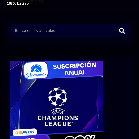
Acción
Animación
1080p Latino
Aventura
Ciencia ficción
Comedia
Crimen
Terror
Drama
Familia
Suspenso
Fantástico
Romance
Bélico
Thriller
Biográfico
Musical
SERIES
Series 1080p
Series 4K HDR
Series 720p
2160p 4K SDR