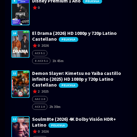
Disney Premium 1 Año
9
PELICULA
0
El Drama (2026) HD 1080p y 720p Latino
10
Castellano
PELICULA
0
2026
AC3 5.1
1h 45m
E-AC3 5.1
Demon Slayer: Kimetsu no Yaiba castillo
11
infinito (2025) HD 1080p y 720p Latino
Castellano
PELICULA
2
2025
AAC 2.0
2h 30m
AC3 2.0
Soulm8te (2026) 4K Dolby Visión HDR+
12
Latino
PELICULA
0
2026