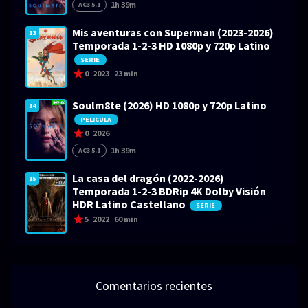
1h 39m
AC3 5.1
Mis aventuras con Superman (2023-2026)
13
Temporada 1-2-3 HD 1080p y 720p Latino
SERIE
0
2023
23 min
Soulm8te (2026) HD 1080p y 720p Latino
14
PELICULA
0
2026
1h 39m
AC3 5.1
La casa del dragón (2022-2026)
15
Temporada 1-2-3 BDRip 4K Dolby Visión
HDR Latino Castellano
SERIE
5
2022
60 min
Comentarios recientes