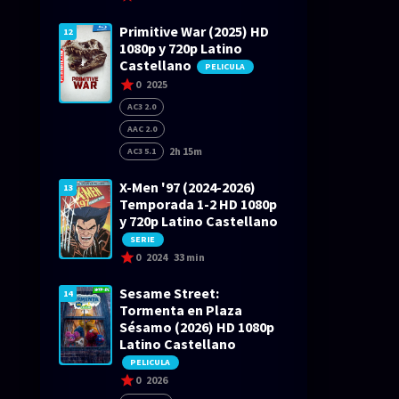
Primitive War (2025) HD
12
1080p y 720p Latino
Castellano
PELICULA
0
2025
AC3 2.0
AAC 2.0
2h 15m
AC3 5.1
X-Men '97 (2024-2026)
13
Temporada 1-2 HD 1080p
y 720p Latino Castellano
SERIE
0
2024
33 min
Sesame Street:
14
Tormenta en Plaza
Sésamo (2026) HD 1080p
Latino Castellano
PELICULA
0
2026