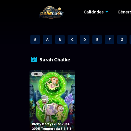
Calidades
Géner
#
A
B
C
D
E
F
G
Sarah Chalke
2013
Rick y Morty (2022-2023-
2026) Temporada 5-6-7-8-