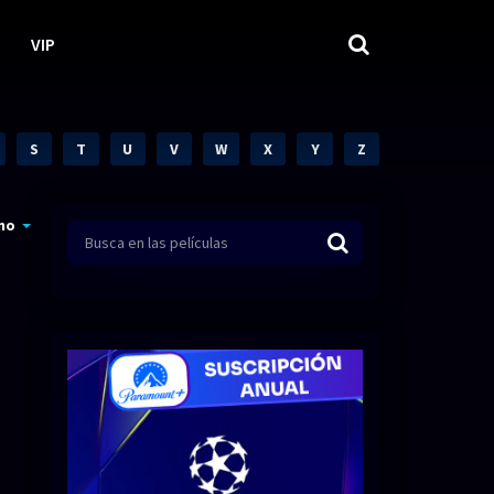
VIP
S
T
U
V
W
X
Y
Z
mo