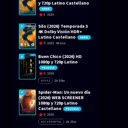
y 720p Latino Castellano
SERIE
5
2023
Silo (2026) Temporada 3
2
4K Dolby Visión HDR+
Latino Castellano
SERIE
0
2023
48 min
Buen Chico (2026) HD
3
1080p y 720p Latino
PELICULA
0
2026
1h 50m
AC3 5.1
Spider-Man: Un nuevo día
4
(2026) WEB SCREENER
1080p y 720p Latino
Castellano
PELICULA
0
2026
2h 25m
AC3 2.0 DIGITAL