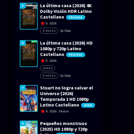
La última casa (2026) 4K
5
Dolby Visión HDR Latino
Castellano
PELICULA
0
2026
1h 50m
E-AC3 5.1
La última casa (2026) HD
6
1080p y 720p Latino
Castellano
PELICULA
0
2026
AC3 5.1
1h 50m
E-AC3 5.1
Stuart no logra salvar el
7
Universo (2026)
Temporada 1 HD 1080p
Latino Castellano
SERIE
0
2026
24 min
Pequeños monstruos
8
(2025) HD 1080p y 720p