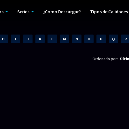
os
Series
¿Como Descargar?
Tipos de Calidades
H
I
J
K
L
M
N
O
P
Q
R
Ordenado por:
Últi