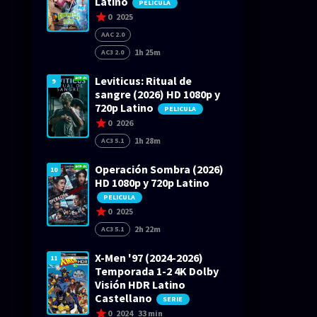
Latino
PELICULA
0
2025
AAC 2.0
1h 25m
AC3 2.0
Leviticus: Ritual de
9
sangre (2026) HD 1080p y
720p Latino
PELICULA
0
2026
1h 28m
AC3 5.1
Operación Sombra (2026)
10
HD 1080p y 720p Latino
PELICULA
0
2025
2h 22m
AC3 5.1
X-Men '97 (2024-2026)
11
Temporada 1-2 4K Dolby
Visión HDR Latino
Castellano
SERIE
0
2024
33 min