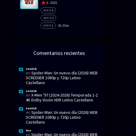
0
2025
AC3 2.0
AAC 2.0
2h 15m
AC3 5.1
Comentarios recientes
zoniick
en
Spider-Man: Un nuevo día (2026) WEB
SCREENER 1080p y 720p Latino
Castellano
zoniick
en
X-Men '97 (2024-2026) Temporada 1-2
4K Dolby Visión HDR Latino Castellano
zoniick
en
Spider-Man: Un nuevo día (2026) WEB
SCREENER 1080p y 720p Latino
Castellano
Yoo
en
Spider-Man: Un nuevo día (2026) WEB