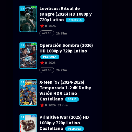
Leviticus: Ritual de
12
sangre (2026) HD 1080p y
720p Latino
PELICULA
0
2026
1h 28m
AC3 5.1
Operación Sombra (2026)
13
HD 1080p y 720p Latino
PELICULA
0
2025
2h 22m
AC3 5.1
X-Men '97 (2024-2026)
14
Temporada 1-2 4K Dolby
Visión HDR Latino
Castellano
SERIE
0
2024
33 min
Primitive War (2025) HD
15
1080p y 720p Latino
Castellano
PELICULA