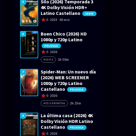
Silo (2026) Temporada 3
5
4K Dolby Visión HDR+
Latino Castellano
SERIE
0
2023
48 min
Buen Chico (2026) HD
6
1080p y 720p Latino
PELICULA
0
2026
1h 50m
AC3 5.1
Spider-Man: Un nuevo día
7
(2026) WEB SCREENER
1080p y 720p Latino
Castellano
PELICULA
0
2026
2h 25m
AC3 2.0 DIGITAL
La última casa (2026) 4K
8
Dolby Visión HDR Latino
Castellano
PELICULA
0
2026