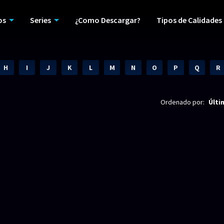
os
Series
¿Como Descargar?
Tipos de Calidades
H
I
J
K
L
M
N
O
P
Q
R
Ordenado por:
Últi