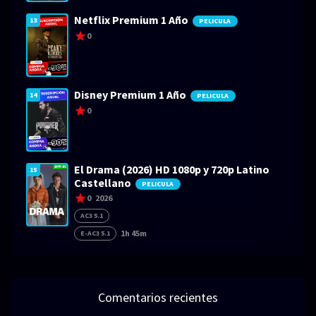
Netflix Premium 1 Año
13
PELICULA
0
Disney Premium 1 Año
14
PELICULA
0
El Drama (2026) HD 1080p y 720p Latino
15
Castellano
PELICULA
0
2026
AC3 5.1
1h 45m
E-AC3 5.1
Comentarios recientes