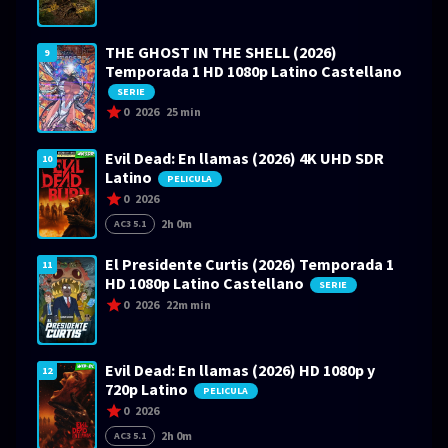
THE GHOST IN THE SHELL (2026)
9
Temporada 1 HD 1080p Latino Castellano
SERIE
0
2026
25 min
Evil Dead: En llamas (2026) 4K UHD SDR
10
Latino
PELICULA
0
2026
2h 0m
AC3 5.1
El Presidente Curtis (2026) Temporada 1
11
HD 1080p Latino Castellano
SERIE
0
2026
22m min
Evil Dead: En llamas (2026) HD 1080p y
12
720p Latino
PELICULA
0
2026
2h 0m
AC3 5.1