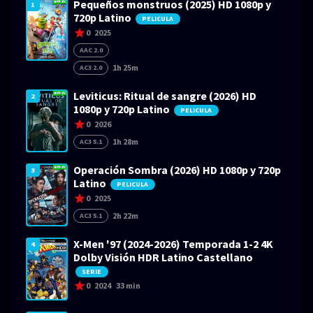
Pequeños monstruos (2025) HD 1080p y
1
720p Latino
PELICULA
0
2025
AAC 2.0
1h 25m
AC3 2.0
Leviticus: Ritual de sangre (2026) HD
2
1080p y 720p Latino
PELICULA
0
2026
1h 28m
AC3 5.1
Operación Sombra (2026) HD 1080p y 720p
3
Latino
PELICULA
0
2025
2h 22m
AC3 5.1
X-Men '97 (2024-2026) Temporada 1-2 4K
4
Dolby Visión HDR Latino Castellano
SERIE
0
2024
33 min