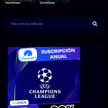
Acción
Animación
Castellano
Castellano
Aventura
Ciencia ficción
Comedia
Crimen
Terror
Drama
Familia
Suspenso
Fantástico
Romance
Bélico
Thriller
Biográfico
Musical
SERIES
Series 1080p
Series 4K HDR
Series 720p
2160p 4K SDR