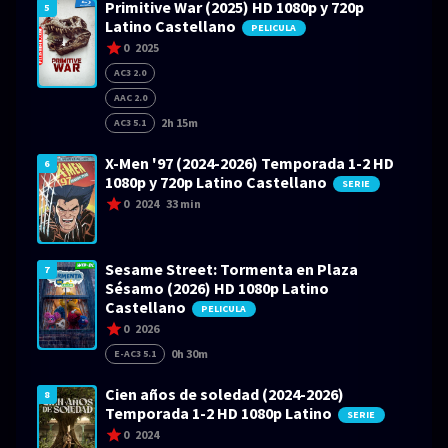
Primitive War (2025) HD 1080p y 720p
5
Latino Castellano
PELICULA
0
2025
AC3 2.0
AAC 2.0
2h 15m
AC3 5.1
X-Men '97 (2024-2026) Temporada 1-2 HD
6
1080p y 720p Latino Castellano
SERIE
0
2024
33 min
Sesame Street: Tormenta en Plaza
7
Sésamo (2026) HD 1080p Latino
Castellano
PELICULA
0
2026
0h 30m
E-AC3 5.1
Cien años de soledad (2024-2026)
8
Temporada 1-2 HD 1080p Latino
SERIE
0
2024