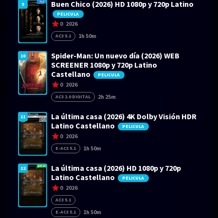
Buen Chico (2026) HD 1080p y 720p Latino
9
PELICULA
0
2026
1h 50m
AC3 5.1
Spider-Man: Un nuevo día (2026) WEB
10
SCREENER 1080p y 720p Latino
Castellano
PELICULA
0
2026
2h 25m
AC3 2.0 DIGITAL
La última casa (2026) 4K Dolby Visión HDR
11
Latino Castellano
PELICULA
0
2026
1h 50m
E-AC3 5.1
La última casa (2026) HD 1080p y 720p
12
Latino Castellano
PELICULA
0
2026
AC3 5.1
1h 50m
E-AC3 5.1