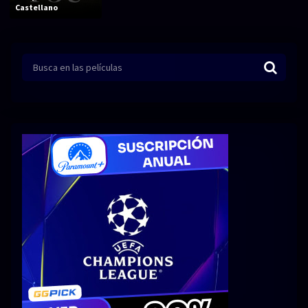
Acción
Animación
Castellano
Aventura
Ciencia ficción
Comedia
Crimen
Terror
Drama
Familia
Suspenso
Fantástico
Romance
Bélico
Thriller
Biográfico
Musical
SERIES
Series 1080p
Series 4K HDR
Series 720p
2160p 4K SDR