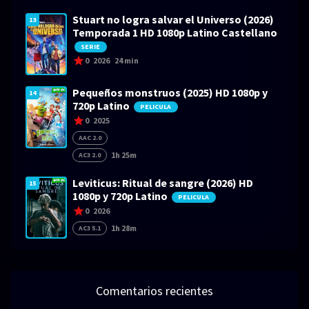
Stuart no logra salvar el Universo (2026)
13
Temporada 1 HD 1080p Latino Castellano
SERIE
0
2026
24 min
Pequeños monstruos (2025) HD 1080p y
14
720p Latino
PELICULA
0
2025
AAC 2.0
1h 25m
AC3 2.0
Leviticus: Ritual de sangre (2026) HD
15
1080p y 720p Latino
PELICULA
0
2026
1h 28m
AC3 5.1
Comentarios recientes