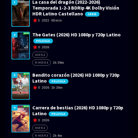
La casa del dragón (2022-2026)
1
Temporada 1-2-3 BDRip 4K Dolby Visión
HDR Latino Castellano
SERIE
5
2022
60 min
The Gates (2026) HD 1080p y 720p Latino
2
PELICULA
0
2026
AC3 5.1
1h 39m
E-AC3 5.1
Bendito corazón (2026) HD 1080p y 720p
3
Latino
PELICULA
0
2026
1h 26m
Carrera de bestias (2026) HD 1080p y 720p
4
Latino
PELICULA
0
2026
AC3 5.1
2h 4m
E-AC3 5.1