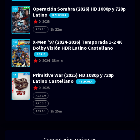
Operación Sombra (2026) HD 1080p y 720p
13
Latino
PELICULA
0
2025
2h 22m
AC3 5.1
X-Men '97 (2024-2026) Temporada 1-2 4K
14
Dolby Visión HDR Latino Castellano
SERIE
0
2024
33 min
Primitive War (2025) HD 1080p y 720p
15
Latino Castellano
PELICULA
0
2025
AC3 2.0
AAC 2.0
2h 15m
AC3 5.1
Comentarios recientes