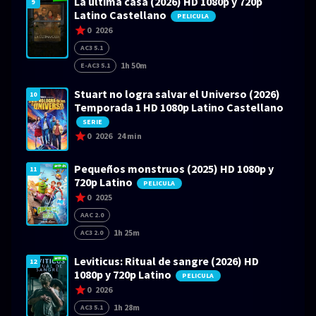
La última casa (2026) HD 1080p y 720p
9
Latino Castellano
PELICULA
0
2026
AC3 5.1
1h 50m
E-AC3 5.1
Stuart no logra salvar el Universo (2026)
10
Temporada 1 HD 1080p Latino Castellano
SERIE
0
2026
24 min
Pequeños monstruos (2025) HD 1080p y
11
720p Latino
PELICULA
0
2025
AAC 2.0
1h 25m
AC3 2.0
Leviticus: Ritual de sangre (2026) HD
12
1080p y 720p Latino
PELICULA
0
2026
1h 28m
AC3 5.1