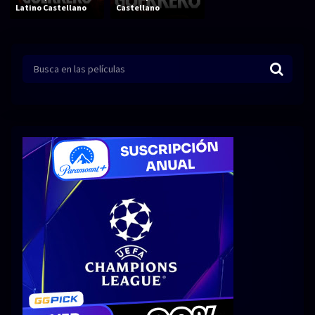
Acción
Animación
Latino Castellano
Castellano
Aventura
Ciencia ficción
Comedia
Crimen
Terror
Drama
Familia
Suspenso
Fantástico
Romance
Bélico
Thriller
Biográfico
Musical
SERIES
Series 1080p
Series 4K HDR
Series 720p
2160p 4K SDR