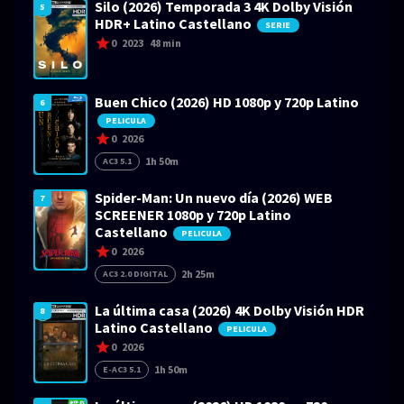
Silo (2026) Temporada 3 4K Dolby Visión
5
HDR+ Latino Castellano
SERIE
0
2023
48 min
Buen Chico (2026) HD 1080p y 720p Latino
6
PELICULA
0
2026
1h 50m
AC3 5.1
Spider-Man: Un nuevo día (2026) WEB
7
SCREENER 1080p y 720p Latino
Castellano
PELICULA
0
2026
2h 25m
AC3 2.0 DIGITAL
La última casa (2026) 4K Dolby Visión HDR
8
Latino Castellano
PELICULA
0
2026
1h 50m
E-AC3 5.1