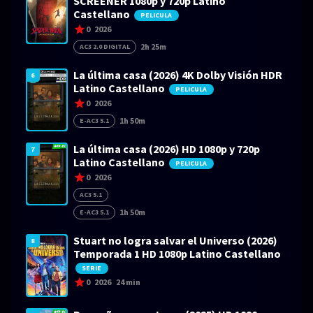
SCREENER 1080p y 720p Latino
Castellano
PELICULA
0
2026
2h 25m
AC3 2.0 DIGITAL
La última casa (2026) 4K Dolby Visión HDR
6
Latino Castellano
PELICULA
0
2026
1h 50m
E-AC3 5.1
La última casa (2026) HD 1080p y 720p
7
Latino Castellano
PELICULA
0
2026
AC3 5.1
1h 50m
E-AC3 5.1
Stuart no logra salvar el Universo (2026)
8
Temporada 1 HD 1080p Latino Castellano
SERIE
0
2026
24 min