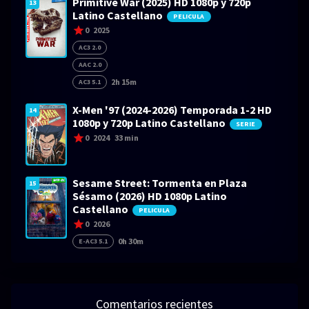
Primitive War (2025) HD 1080p y 720p
13
Latino Castellano
PELICULA
0
2025
AC3 2.0
AAC 2.0
2h 15m
AC3 5.1
X-Men '97 (2024-2026) Temporada 1-2 HD
14
1080p y 720p Latino Castellano
SERIE
0
2024
33 min
Sesame Street: Tormenta en Plaza
15
Sésamo (2026) HD 1080p Latino
Castellano
PELICULA
0
2026
0h 30m
E-AC3 5.1
Comentarios recientes