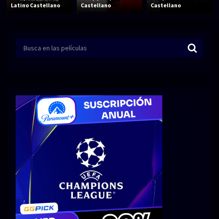
Acción
Animación
Latino Castellano
Castellano
Castellano
Aventura
Ciencia ficción
Comedia
Crimen
Terror
Drama
Familia
Suspenso
Fantástico
Romance
Bélico
Thriller
Biográfico
Musical
SERIES
Series 1080p
Series 4K HDR
Series 720p
2160p 4K SDR