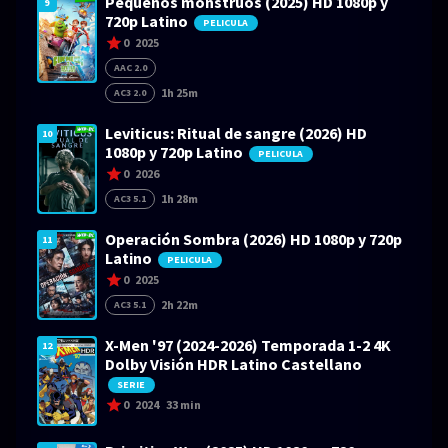
Pequeños monstruos (2025) HD 1080p y
9
720p Latino
PELICULA
0
2025
AAC 2.0
1h 25m
AC3 2.0
Leviticus: Ritual de sangre (2026) HD
10
1080p y 720p Latino
PELICULA
0
2026
1h 28m
AC3 5.1
Operación Sombra (2026) HD 1080p y 720p
11
Latino
PELICULA
0
2025
2h 22m
AC3 5.1
X-Men '97 (2024-2026) Temporada 1-2 4K
12
Dolby Visión HDR Latino Castellano
SERIE
0
2024
33 min