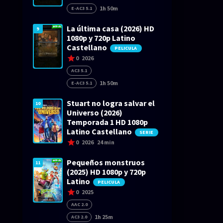
1h 50m
E-AC3 5.1
La última casa (2026) HD
9
1080p y 720p Latino
Castellano
PELICULA
0
2026
AC3 5.1
1h 50m
E-AC3 5.1
Stuart no logra salvar el
10
Universo (2026)
Temporada 1 HD 1080p
Latino Castellano
SERIE
0
2026
24 min
Pequeños monstruos
11
(2025) HD 1080p y 720p
Latino
PELICULA
0
2025
AAC 2.0
1h 25m
AC3 2.0