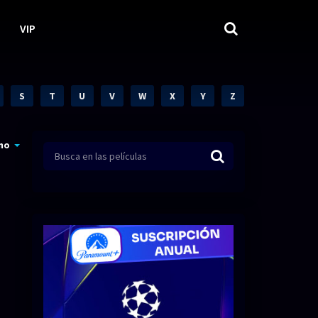
VIP
S
T
U
V
W
X
Y
Z
mo