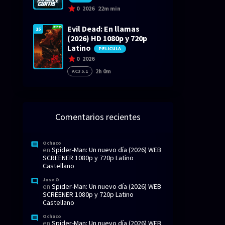
0
2026
22m min
Evil Dead: En llamas
15
(2026) HD 1080p y 720p
Latino
PELICULA
0
2026
2h 0m
AC3 5.1
Comentarios recientes
Ochaco
en
Spider-Man: Un nuevo día (2026) WEB
SCREENER 1080p y 720p Latino
Castellano
Jose O
en
Spider-Man: Un nuevo día (2026) WEB
SCREENER 1080p y 720p Latino
Castellano
Ochaco
en
Spider-Man: Un nuevo día (2026) WEB