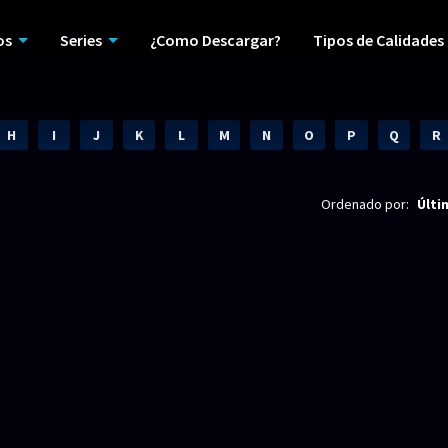
os
Series
¿Como Descargar?
Tipos de Calidades
H
I
J
K
L
M
N
O
P
Q
R
Ordenado por:
Últi