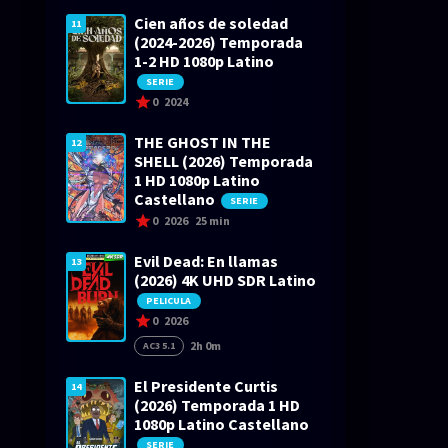
Cien años de soledad
11
(2024-2026) Temporada
1-2 HD 1080p Latino
SERIE
0
2024
THE GHOST IN THE
12
SHELL (2026) Temporada
1 HD 1080p Latino
Castellano
SERIE
0
2026
25 min
Evil Dead: En llamas
13
(2026) 4K UHD SDR Latino
PELICULA
0
2026
2h 0m
AC3 5.1
El Presidente Curtis
14
(2026) Temporada 1 HD
1080p Latino Castellano
SERIE