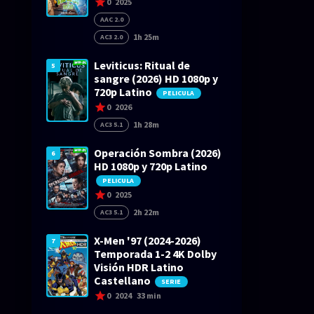
0
2025
AAC 2.0
1h 25m
AC3 2.0
Leviticus: Ritual de
5
sangre (2026) HD 1080p y
720p Latino
PELICULA
0
2026
1h 28m
AC3 5.1
Operación Sombra (2026)
6
HD 1080p y 720p Latino
PELICULA
0
2025
2h 22m
AC3 5.1
X-Men '97 (2024-2026)
7
Temporada 1-2 4K Dolby
Visión HDR Latino
Castellano
SERIE
0
2024
33 min