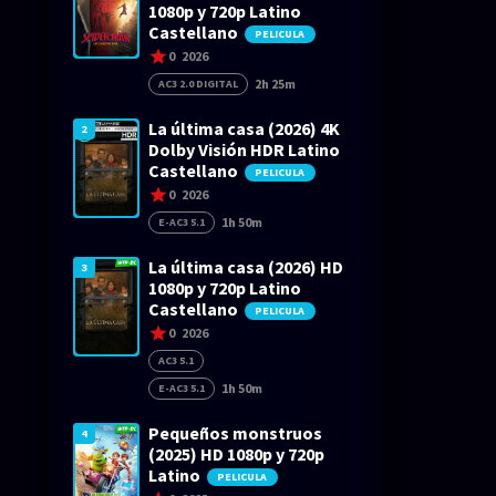
1080p y 720p Latino
Castellano
PELICULA
0
2026
2h 25m
AC3 2.0 DIGITAL
La última casa (2026) 4K
2
Dolby Visión HDR Latino
Castellano
PELICULA
0
2026
1h 50m
E-AC3 5.1
La última casa (2026) HD
3
1080p y 720p Latino
Castellano
PELICULA
0
2026
AC3 5.1
1h 50m
E-AC3 5.1
Pequeños monstruos
4
(2025) HD 1080p y 720p
Latino
PELICULA