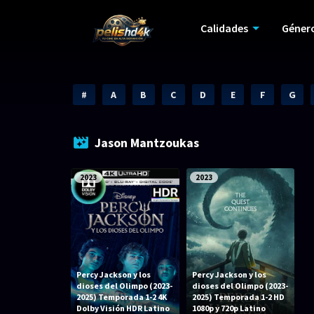
Calidades
Géner
#
A
B
C
D
E
F
G
Jason Mantzoukas
2023
2023
Percy Jackson y los
Percy Jackson y los
dioses del Olimpo (2023-
dioses del Olimpo (2023-
2025) Temporada 1-2 4K
2025) Temporada 1-2 HD
Dolby Visión HDR Latino
1080p y 720p Latino