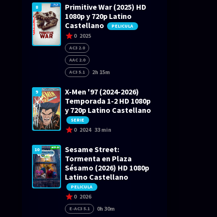
Primitive War (2025) HD
8
1080p y 720p Latino
Castellano
PELICULA
0
2025
AC3 2.0
AAC 2.0
2h 15m
AC3 5.1
X-Men '97 (2024-2026)
9
Temporada 1-2 HD 1080p
y 720p Latino Castellano
SERIE
0
2024
33 min
Sesame Street:
10
Tormenta en Plaza
Sésamo (2026) HD 1080p
Latino Castellano
PELICULA
0
2026
0h 30m
E-AC3 5.1