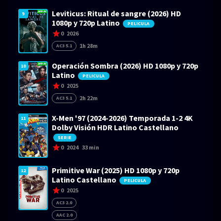
Leviticus: Ritual de sangre (2026) HD
9
1080p y 720p Latino
PELICULA
0
2026
1h 28m
AC3 5.1
Operación Sombra (2026) HD 1080p y 720p
10
Latino
PELICULA
0
2025
2h 22m
AC3 5.1
X-Men '97 (2024-2026) Temporada 1-2 4K
11
Dolby Visión HDR Latino Castellano
SERIE
0
2024
33 min
Primitive War (2025) HD 1080p y 720p
12
Latino Castellano
PELICULA
0
2025
AC3 2.0
AAC 2.0