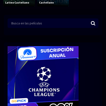
Acción
Animación
Latino Castellano
Castellano
Aventura
Ciencia ficción
Comedia
Crimen
Terror
Drama
Familia
Suspenso
Fantástico
Romance
Bélico
Thriller
Biográfico
Musical
SERIES
Series 1080p
Series 4K HDR
Series 720p
2160p 4K SDR