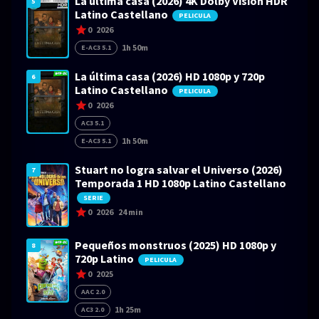
La última casa (2026) 4K Dolby Visión HDR
5
Latino Castellano
PELICULA
0
2026
1h 50m
E-AC3 5.1
La última casa (2026) HD 1080p y 720p
6
Latino Castellano
PELICULA
0
2026
AC3 5.1
1h 50m
E-AC3 5.1
Stuart no logra salvar el Universo (2026)
7
Temporada 1 HD 1080p Latino Castellano
SERIE
0
2026
24 min
Pequeños monstruos (2025) HD 1080p y
8
720p Latino
PELICULA
0
2025
AAC 2.0
1h 25m
AC3 2.0