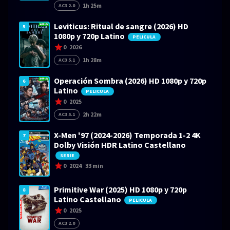
1h 25m
AC3 2.0
Leviticus: Ritual de sangre (2026) HD
5
1080p y 720p Latino
PELICULA
0
2026
1h 28m
AC3 5.1
Operación Sombra (2026) HD 1080p y 720p
6
Latino
PELICULA
0
2025
2h 22m
AC3 5.1
X-Men '97 (2024-2026) Temporada 1-2 4K
7
Dolby Visión HDR Latino Castellano
SERIE
0
2024
33 min
Primitive War (2025) HD 1080p y 720p
8
Latino Castellano
PELICULA
0
2025
AC3 2.0