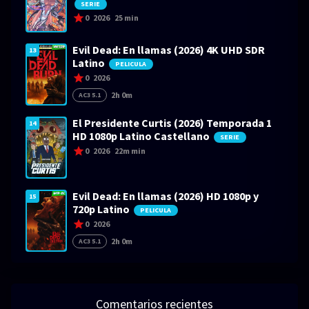
SERIE
0
2026
25 min
Evil Dead: En llamas (2026) 4K UHD SDR
13
Latino
PELICULA
0
2026
2h 0m
AC3 5.1
El Presidente Curtis (2026) Temporada 1
14
HD 1080p Latino Castellano
SERIE
0
2026
22m min
Evil Dead: En llamas (2026) HD 1080p y
15
720p Latino
PELICULA
0
2026
2h 0m
AC3 5.1
Comentarios recientes