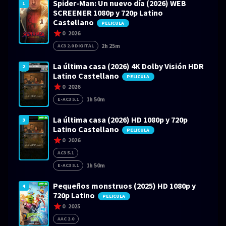
Spider-Man: Un nuevo día (2026) WEB
1
SCREENER 1080p y 720p Latino
Castellano
PELICULA
0
2026
2h 25m
AC3 2.0 DIGITAL
La última casa (2026) 4K Dolby Visión HDR
2
Latino Castellano
PELICULA
0
2026
1h 50m
E-AC3 5.1
La última casa (2026) HD 1080p y 720p
3
Latino Castellano
PELICULA
0
2026
AC3 5.1
1h 50m
E-AC3 5.1
Pequeños monstruos (2025) HD 1080p y
4
720p Latino
PELICULA
0
2025
AAC 2.0