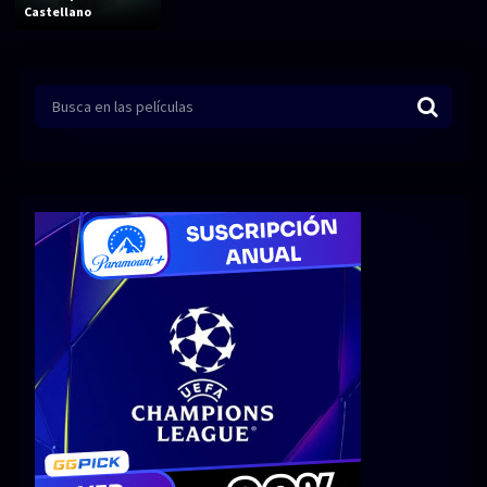
Acción
Animación
Castellano
Aventura
Ciencia ficción
Comedia
Crimen
Terror
Drama
Familia
Suspenso
Fantástico
Romance
Bélico
Thriller
Biográfico
Musical
SERIES
Series 1080p
Series 4K HDR
Series 720p
2160p 4K SDR