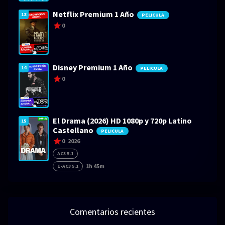
Netflix Premium 1 Año
13
PELICULA
0
Disney Premium 1 Año
14
PELICULA
0
El Drama (2026) HD 1080p y 720p Latino
15
Castellano
PELICULA
0
2026
AC3 5.1
1h 45m
E-AC3 5.1
Comentarios recientes