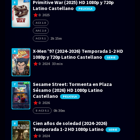
Primitive War (2025) HD 1080p y 720p
5
Latino Castellano
PELICULA
0
2025
AC3 2.0
AAC 2.0
2h 15m
AC3 5.1
X-Men '97 (2024-2026) Temporada 1-2 HD
6
1080p y 720p Latino Castellano
SERIE
0
2024
33 min
Sesame Street: Tormenta en Plaza
7
Sésamo (2026) HD 1080p Latino
Castellano
PELICULA
0
2026
0h 30m
E-AC3 5.1
Cien años de soledad (2024-2026)
8
Temporada 1-2 HD 1080p Latino
SERIE
0
2024