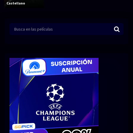
Acción
Animación
Castellano
Aventura
Ciencia ficción
Comedia
Crimen
Terror
Drama
Familia
Suspenso
Fantástico
Romance
Bélico
Thriller
Biográfico
Musical
SERIES
Series 1080p
Series 4K HDR
Series 720p
2160p 4K SDR