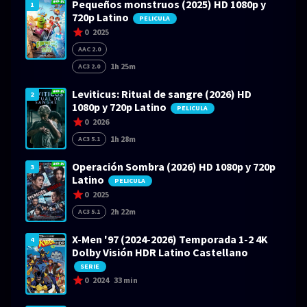
Pequeños monstruos (2025) HD 1080p y
1
720p Latino
PELICULA
0
2025
AAC 2.0
1h 25m
AC3 2.0
Leviticus: Ritual de sangre (2026) HD
2
1080p y 720p Latino
PELICULA
0
2026
1h 28m
AC3 5.1
Operación Sombra (2026) HD 1080p y 720p
3
Latino
PELICULA
0
2025
2h 22m
AC3 5.1
X-Men '97 (2024-2026) Temporada 1-2 4K
4
Dolby Visión HDR Latino Castellano
SERIE
0
2024
33 min