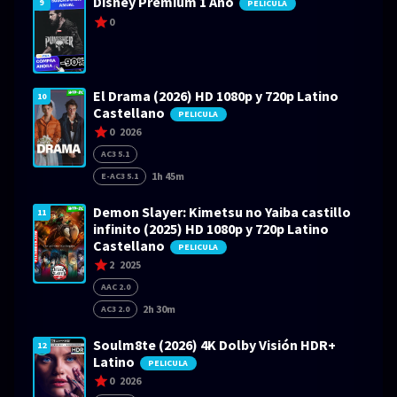
Disney Premium 1 Año
9
PELICULA
0
El Drama (2026) HD 1080p y 720p Latino
10
Castellano
PELICULA
0
2026
AC3 5.1
1h 45m
E-AC3 5.1
Demon Slayer: Kimetsu no Yaiba castillo
11
infinito (2025) HD 1080p y 720p Latino
Castellano
PELICULA
2
2025
AAC 2.0
2h 30m
AC3 2.0
Soulm8te (2026) 4K Dolby Visión HDR+
12
Latino
PELICULA
0
2026