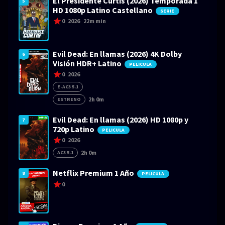
El Presidente Curtis (2026) Temporada 1
5
HD 1080p Latino Castellano
SERIE
0
2026
22m min
Evil Dead: En llamas (2026) 4K Dolby
6
Visión HDR+ Latino
PELICULA
0
2026
E-AC3 5.1
2h 0m
ESTRENO
Evil Dead: En llamas (2026) HD 1080p y
7
720p Latino
PELICULA
0
2026
2h 0m
AC3 5.1
Netflix Premium 1 Año
8
PELICULA
0