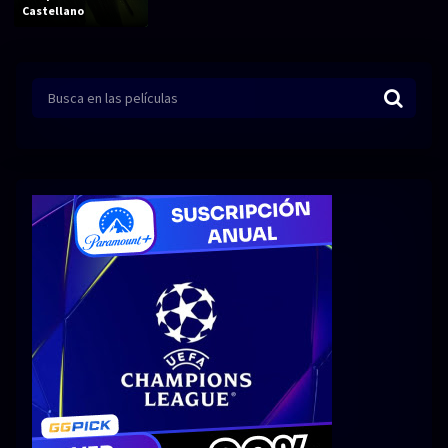
Acción
Animación
Castellano
Aventura
Ciencia ficción
Comedia
Crimen
Terror
Drama
Familia
Suspenso
Fantástico
Romance
Bélico
Thriller
Biográfico
Musical
SERIES
Series 1080p
Series 4K HDR
Series 720p
2160p 4K SDR