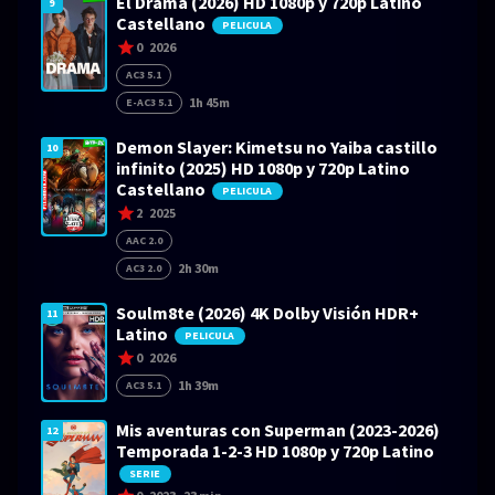
El Drama (2026) HD 1080p y 720p Latino
9
Castellano
PELICULA
0
2026
AC3 5.1
1h 45m
E-AC3 5.1
Demon Slayer: Kimetsu no Yaiba castillo
10
infinito (2025) HD 1080p y 720p Latino
Castellano
PELICULA
2
2025
AAC 2.0
2h 30m
AC3 2.0
Soulm8te (2026) 4K Dolby Visión HDR+
11
Latino
PELICULA
0
2026
1h 39m
AC3 5.1
Mis aventuras con Superman (2023-2026)
12
Temporada 1-2-3 HD 1080p y 720p Latino
SERIE