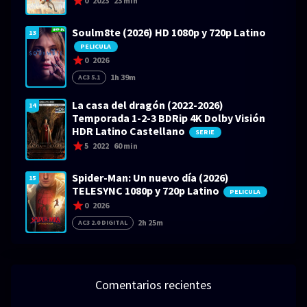
0
2023
23 min
Soulm8te (2026) HD 1080p y 720p Latino
13
PELICULA
0
2026
1h 39m
AC3 5.1
La casa del dragón (2022-2026)
14
Temporada 1-2-3 BDRip 4K Dolby Visión
HDR Latino Castellano
SERIE
5
2022
60 min
Spider-Man: Un nuevo día (2026)
15
TELESYNC 1080p y 720p Latino
PELICULA
0
2026
2h 25m
AC3 2.0 DIGITAL
Comentarios recientes