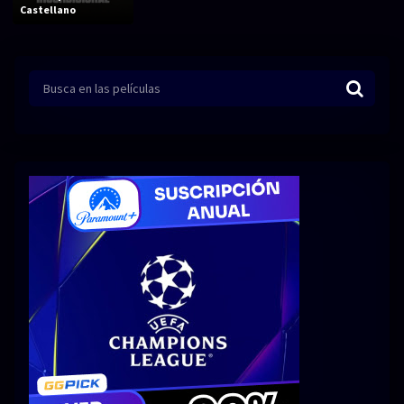
Acción
Animación
Castellano
Aventura
Ciencia ficción
Comedia
Crimen
Terror
Drama
Familia
Suspenso
Fantástico
Romance
Bélico
Thriller
Biográfico
Musical
SERIES
Series 1080p
Series 4K HDR
Series 720p
2160p 4K SDR