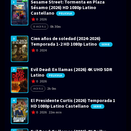
Sesame Street: Tormenta en Plaza
1
Sésamo (2026) HD 1080p Latino
Castellano
PELICULA
0
2026
0h 30m
E-AC3 5.1
Cien años de soledad (2024-2026)
2
Temporada 1-2 HD 1080p Latino
SERIE
0
2024
Evil Dead: En llamas (2026) 4K UHD SDR
3
Latino
PELICULA
0
2026
2h 0m
AC3 5.1
El Presidente Curtis (2026) Temporada 1
4
HD 1080p Latino Castellano
SERIE
0
2026
22m min