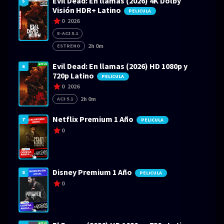
Evil Dead: En llamas (2026) 4K Dolby
5
Visión HDR+ Latino
PELICULA
0
2026
E-AC3 5.1
2h 0m
ESTRENO
Evil Dead: En llamas (2026) HD 1080p y
6
720p Latino
PELICULA
0
2026
2h 0m
AC3 5.1
Netflix Premium 1 Año
7
PELICULA
0
Disney Premium 1 Año
8
PELICULA
0