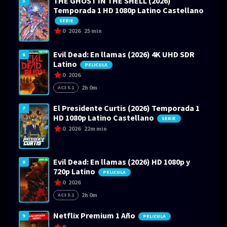
THE GHOST IN THE SHELL (2026)
5
Temporada 1 HD 1080p Latino Castellano
SERIE
0
2026
25 min
Evil Dead: En llamas (2026) 4K UHD SDR
6
Latino
PELICULA
0
2026
2h 0m
AC3 5.1
El Presidente Curtis (2026) Temporada 1
7
HD 1080p Latino Castellano
SERIE
0
2026
22m min
Evil Dead: En llamas (2026) HD 1080p y
8
720p Latino
PELICULA
0
2026
2h 0m
AC3 5.1
Netflix Premium 1 Año
9
PELICULA
0