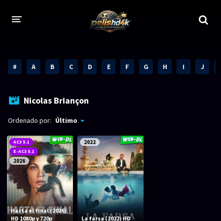
CALIDADES
#
A
B
C
D
E
F
G
H
I
J
1080p
1080p Full HD
2160p 4K HDR
Dolby Vision
Nicolas Briançon
2160p REMUX 4K
2160p 4K SDR
Ordenado por:
Último
720p
60 FPS
AC3 5.1
2022
E-AC3 5.1
h265 HEVC
1080p REMUX
2026
Bluray Completos
GÉNEROS
Hasta el final (2026)
HD 1080p y 720p
La farsa (2022) HD