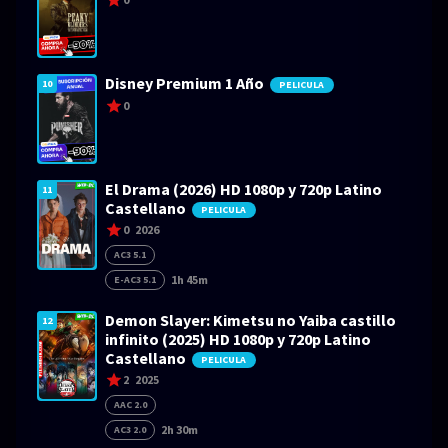
Disney Premium 1 Año
10
PELICULA
0
El Drama (2026) HD 1080p y 720p Latino
11
Castellano
PELICULA
0
2026
AC3 5.1
1h 45m
E-AC3 5.1
Demon Slayer: Kimetsu no Yaiba castillo
12
infinito (2025) HD 1080p y 720p Latino
Castellano
PELICULA
2
2025
AAC 2.0
2h 30m
AC3 2.0