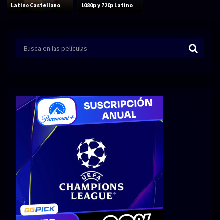
Acción
Animación
Latino Castellano
1080p y 720p Latino
Aventura
Ciencia ficción
Comedia
Crimen
Terror
Drama
Familia
Suspenso
Fantástico
Romance
Bélico
Thriller
Biográfico
Musical
SERIES
Series 1080p
Series 4K HDR
Series 720p
2160p 4K SDR