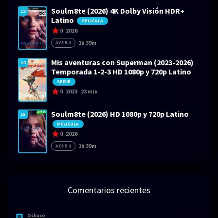
Soulm8te (2026) 4K Dolby Visión HDR+
13
Latino
PELICULA
0
2026
1h 39m
AC3 5.1
Mis aventuras con Superman (2023-2026)
14
Temporada 1-2-3 HD 1080p y 720p Latino
SERIE
0
2023
23 min
Soulm8te (2026) HD 1080p y 720p Latino
15
PELICULA
0
2026
1h 39m
AC3 5.1
Comentarios recientes
Ochaco