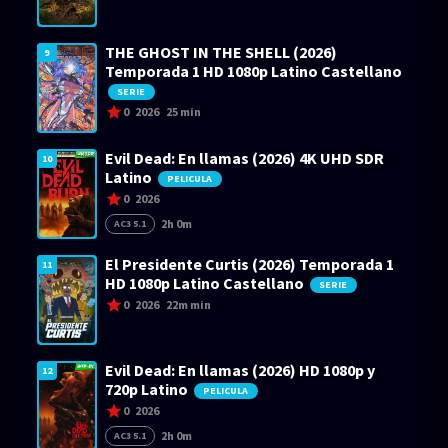
THE GHOST IN THE SHELL (2026)
9
Temporada 1 HD 1080p Latino Castellano
SERIE
0
2026
25 min
Evil Dead: En llamas (2026) 4K UHD SDR
10
Latino
PELICULA
0
2026
2h 0m
AC3 5.1
El Presidente Curtis (2026) Temporada 1
11
HD 1080p Latino Castellano
SERIE
0
2026
22m min
Evil Dead: En llamas (2026) HD 1080p y
12
720p Latino
PELICULA
0
2026
2h 0m
AC3 5.1