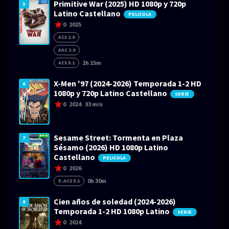
Primitive War (2025) HD 1080p y 720p
5
Latino Castellano
PELICULA
0
2025
AC3 2.0
AAC 2.0
2h 15m
AC3 5.1
X-Men '97 (2024-2026) Temporada 1-2 HD
6
1080p y 720p Latino Castellano
SERIE
0
2024
33 min
Sesame Street: Tormenta en Plaza
7
Sésamo (2026) HD 1080p Latino
Castellano
PELICULA
0
2026
0h 30m
E-AC3 5.1
Cien años de soledad (2024-2026)
8
Temporada 1-2 HD 1080p Latino
SERIE
0
2024