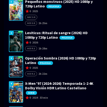
Pequeños monstruos (2025) HD 1080p y
1
720p Latino
PELICULA
0
2025
AAC 2.0
1h 25m
AC3 2.0
Leviticus: Ritual de sangre (2026) HD
2
1080p y 720p Latino
PELICULA
0
2026
1h 28m
AC3 5.1
Operación Sombra (2026) HD 1080p y 720p
3
Latino
PELICULA
0
2025
2h 22m
AC3 5.1
X-Men '97 (2024-2026) Temporada 1-2 4K
4
Dolby Visión HDR Latino Castellano
SERIE
0
2024
33 min