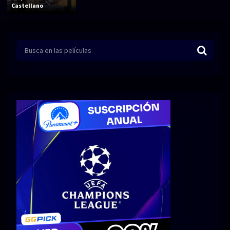
Acción
Animación
Castellano
Aventura
Ciencia ficción
Comedia
Crimen
Terror
Drama
Familia
Suspenso
Fantástico
Romance
Bélico
Thriller
Biográfico
Musical
SERIES
Series 1080p
Series 4K HDR
Series 720p
2160p 4K SDR