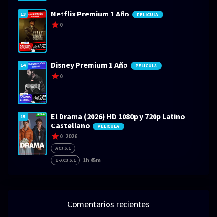
Netflix Premium 1 Año
13
PELICULA
0
Disney Premium 1 Año
14
PELICULA
0
El Drama (2026) HD 1080p y 720p Latino
15
Castellano
PELICULA
0
2026
AC3 5.1
1h 45m
E-AC3 5.1
Comentarios recientes