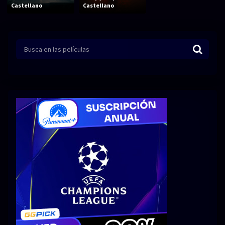
Acción
Animación
Castellano
Castellano
Aventura
Ciencia ficción
Comedia
Crimen
Terror
Drama
Familia
Suspenso
Fantástico
Romance
Bélico
Thriller
Biográfico
Musical
SERIES
Series 1080p
Series 4K HDR
Series 720p
2160p 4K SDR