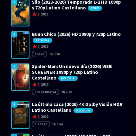
Silo (2023-2026) Temporada 1-2 HD 1080p
1
y 720p Latino Castellano
SERIE
5
2023
Buen Chico (2026) HD 1080p y 720p Latino
2
PELICULA
0
2026
1h 50m
AC3 5.1
Spider-Man: Un nuevo día (2026) WEB
3
SCREENER 1080p y 720p Latino
Castellano
PELICULA
0
2026
2h 25m
AC3 2.0 DIGITAL
La última casa (2026) 4K Dolby Visión HDR
4
Latino Castellano
PELICULA
0
2026
1h 50m
E-AC3 5.1