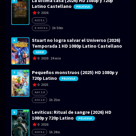
La última casa (2026) HD 1080p y 720p
5
Latino Castellano
PELICULA
0
2026
AC3 5.1
1h 50m
E-AC3 5.1
Stuart no logra salvar el Universo (2026)
6
Temporada 1 HD 1080p Latino Castellano
SERIE
0
2026
24 min
Pequeños monstruos (2025) HD 1080p y
7
720p Latino
PELICULA
0
2025
AAC 2.0
1h 25m
AC3 2.0
Leviticus: Ritual de sangre (2026) HD
8
1080p y 720p Latino
PELICULA
0
2026
1h 28m
AC3 5.1