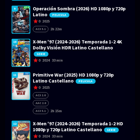
Operación Sombra (2026) HD 1080p y 720p
9
Latino
PELICULA
0
2025
2h 22m
AC3 5.1
X-Men '97 (2024-2026) Temporada 1-2 4K
10
Dolby Visión HDR Latino Castellano
SERIE
0
2024
33 min
Primitive War (2025) HD 1080p y 720p
11
Latino Castellano
PELICULA
0
2025
AC3 2.0
AAC 2.0
2h 15m
AC3 5.1
X-Men '97 (2024-2026) Temporada 1-2 HD
12
1080p y 720p Latino Castellano
SERIE
0
2024
33 min