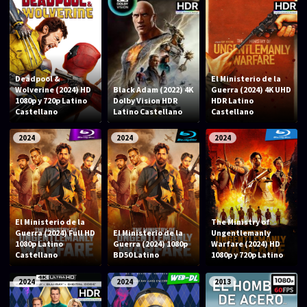
Deadpool &
El Ministerio de la
Wolverine (2024) HD
Black Adam (2022) 4K
Guerra (2024) 4K UHD
1080p y 720p Latino
Dolby Vision HDR
HDR Latino
Castellano
Latino Castellano
Castellano
2024
2024
2024
El Ministerio de la
The Ministry of
Guerra (2024) Full HD
El Ministerio de la
Ungentlemanly
1080p Latino
Guerra (2024) 1080p
Warfare (2024) HD
Castellano
BD50 Latino
1080p y 720p Latino
2024
2024
2013