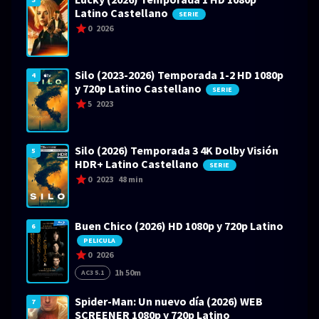
Latino Castellano
SERIE
0
2026
Silo (2023-2026) Temporada 1-2 HD 1080p
4
y 720p Latino Castellano
SERIE
5
2023
Silo (2026) Temporada 3 4K Dolby Visión
5
HDR+ Latino Castellano
SERIE
0
2023
48 min
Buen Chico (2026) HD 1080p y 720p Latino
6
PELICULA
0
2026
1h 50m
AC3 5.1
Spider-Man: Un nuevo día (2026) WEB
7
SCREENER 1080p y 720p Latino