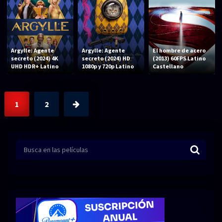
Argylle: Agente
Argylle: Agente
El hombre de acero
secreto (2024) 4K
secreto (2024) HD
(2013) 60FPS Latino
UHD HDR+ Latino
1080p y 720p Latino
Castellano
1
2