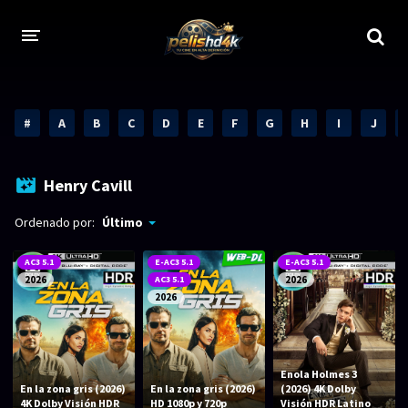
CALIDADES
#
A
B
C
D
E
F
G
H
I
J
1080p
1080p Full HD
2160p 4K HDR
Dolby Vision
Henry Cavill
2160p REMUX 4K
2160p 4K SDR
Ordenado por:
Último
720p
60 FPS
AC3 5.1
E-AC3 5.1
E-AC3 5.1
2026
AC3 5.1
2026
h265 HEVC
1080p REMUX
2026
Bluray Completos
GÉNEROS
Enola Holmes 3
En la zona gris (2026)
En la zona gris (2026)
(2026) 4K Dolby
4K Dolby Visión HDR
HD 1080p y 720p
Visión HDR Latino