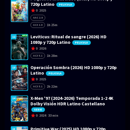
720p Latino
PELICULA
0
2025
AAC 2.0
1h 25m
AC3 2.0
Leviticus: Ritual de sangre (2026) HD
12
1080p y 720p Latino
PELICULA
0
2026
1h 28m
AC3 5.1
Operación Sombra (2026) HD 1080p y 720p
13
Latino
PELICULA
0
2025
2h 22m
AC3 5.1
X-Men '97 (2024-2026) Temporada 1-2 4K
14
Dolby Visión HDR Latino Castellano
SERIE
0
2024
33 min
Primitive War (2025) HD 1080p y 720p
15