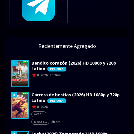
Recientemente Agregado
Bendito corazón (2026) HD 1080p y 720p
1
Latino
PELICULA
0
2026
1h 26m
Carrera de bestias (2026) HD 1080p y 720p
2
Latino
PELICULA
0
2026
AC3 5.1
2h 4m
E-AC3 5.1
Lucky (2026) Temporada 1 HD 1080p
3