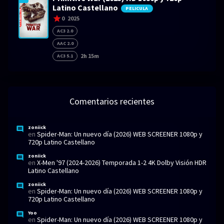
Latino Castellano
PELICULA
0
2025
AC3 2.0
AAC 2.0
2h 15m
AC3 5.1
Comentarios recientes
zoniick
en
Spider-Man: Un nuevo día (2026) WEB SCREENER 1080p y
720p Latino Castellano
zoniick
en
X-Men '97 (2024-2026) Temporada 1-2 4K Dolby Visión HDR
Latino Castellano
zoniick
en
Spider-Man: Un nuevo día (2026) WEB SCREENER 1080p y
720p Latino Castellano
Yoo
en
Spider-Man: Un nuevo día (2026) WEB SCREENER 1080p y