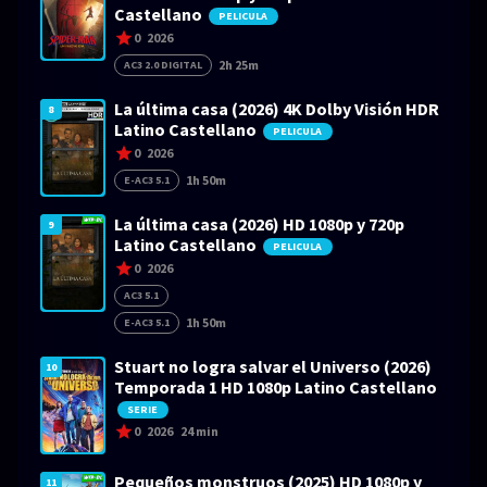
Castellano
PELICULA
0
2026
2h 25m
AC3 2.0 DIGITAL
La última casa (2026) 4K Dolby Visión HDR
8
Latino Castellano
PELICULA
0
2026
1h 50m
E-AC3 5.1
La última casa (2026) HD 1080p y 720p
9
Latino Castellano
PELICULA
0
2026
AC3 5.1
1h 50m
E-AC3 5.1
Stuart no logra salvar el Universo (2026)
10
Temporada 1 HD 1080p Latino Castellano
SERIE
0
2026
24 min
Pequeños monstruos (2025) HD 1080p y
11