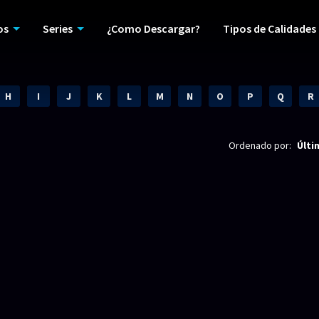
os
Series
¿Como Descargar?
Tipos de Calidades
H
I
J
K
L
M
N
O
P
Q
R
Ordenado por:
Últi