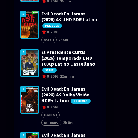
0
2026
25 min
Evil Dead: En llamas
5
(2026) 4K UHD SDR Latino
PELICULA
0
2026
2h 0m
AC3 5.1
El Presidente Curtis
6
(2026) Temporada 1 HD
1080p Latino Castellano
SERIE
0
2026
22m min
Evil Dead: En llamas
7
(2026) 4K Dolby Visión
HDR+ Latino
PELICULA
0
2026
E-AC3 5.1
2h 0m
ESTRENO
Evil Dead: En llamas
8