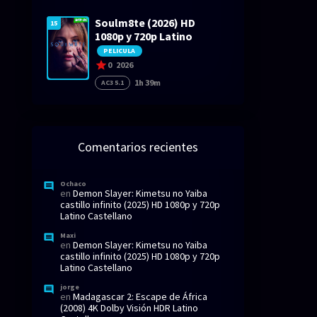
Soulm8te (2026) HD
15
1080p y 720p Latino
PELICULA
0
2026
1h 39m
AC3 5.1
Comentarios recientes
Ochaco
en
Demon Slayer: Kimetsu no Yaiba
castillo infinito (2025) HD 1080p y 720p
Latino Castellano
Maxi
en
Demon Slayer: Kimetsu no Yaiba
castillo infinito (2025) HD 1080p y 720p
Latino Castellano
jorge
en
Madagascar 2: Escape de África
(2008) 4K Dolby Visión HDR Latino