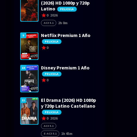
(2026) HD 1080p y 720p
Latino
PELICULA
0
2026
2h 0m
AC3 5.1
Netflix Premium 1 Año
9
PELICULA
0
Disney Premium 1 Año
10
PELICULA
0
El Drama (2026) HD 1080p
11
y 720p Latino Castellano
PELICULA
0
2026
AC3 5.1
1h 45m
E-AC3 5.1