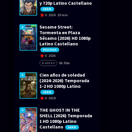
y 720p Latino Castellano
SERIE
0
2024
33 min
Sesame Street:
2
Tormenta en Plaza
Sésamo (2026) HD 1080p
Latino Castellano
PELICULA
0
2026
0h 30m
E-AC3 5.1
Cien años de soledad
3
(2024-2026) Temporada
1-2 HD 1080p Latino
SERIE
0
2024
THE GHOST IN THE
4
SHELL (2026) Temporada
1 HD 1080p Latino
Castellano
SERIE