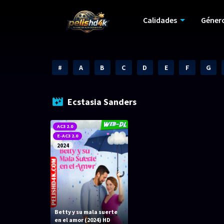
Calidades
Géner
#
A
B
C
D
E
F
G
Ecstasia Sanders
AC3 2.0
E-AC3 2.0
2024
Betty y su mala suerte
en el amor (2024) HD