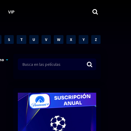
VIP
S
T
U
V
W
X
Y
Z
mo