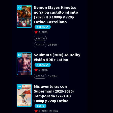
Demon Slayer: Kimetsu
12
no Yaiba castillo infinito
(2025) HD 1080p y 720p
Latino Castellano
PELICULA
2
2025
AAC 2.0
2h 30m
AC3 2.0
Soulm8te (2026) 4K Dolby
13
Visión HDR+ Latino
PELICULA
0
2026
1h 39m
AC3 5.1
Mis aventuras con
14
Superman (2023-2026)
Temporada 1-2-3 HD
1080p y 720p Latino
SERIE
0
2023
23 min