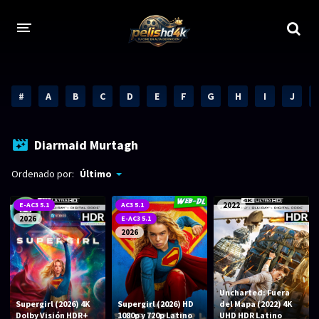
CALIDADES
#
A
B
C
D
E
F
G
H
I
J
1080p
1080p Full HD
2160p 4K HDR
Dolby Vision
Diarmaid Murtagh
2160p REMUX 4K
2160p 4K SDR
Ordenado por:
Último
720p
60 FPS
E-AC3 5.1
AC3 5.1
2022
2026
E-AC3 5.1
h265 HEVC
1080p REMUX
2026
Bluray Completos
GÉNEROS
Uncharted: Fuera
Supergirl (2026) 4K
Supergirl (2026) HD
del Mapa (2022) 4K
Dolby Visión HDR+
1080p y 720p Latino
UHD HDR Latino