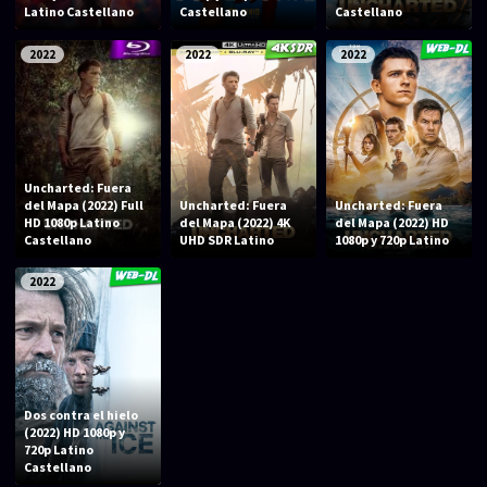
Acción
Animación
Latino Castellano
Castellano
Castellano
Aventura
Ciencia ficción
2022
2022
2022
Comedia
Crimen
Terror
Drama
Familia
Suspenso
Uncharted: Fuera
del Mapa (2022) Full
Uncharted: Fuera
Uncharted: Fuera
Fantástico
Romance
HD 1080p Latino
del Mapa (2022) 4K
del Mapa (2022) HD
Castellano
UHD SDR Latino
1080p y 720p Latino
Bélico
Thriller
2022
Biográfico
Musical
SERIES
Series 1080p
Series 4K HDR
Dos contra el hielo
(2022) HD 1080p y
720p Latino
Series 720p
2160p 4K SDR
Castellano