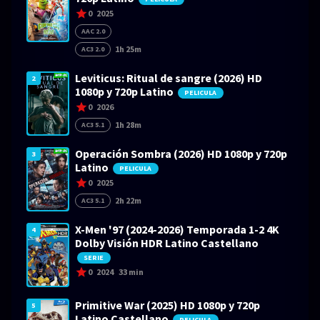
0
2025
AAC 2.0
1h 25m
AC3 2.0
Leviticus: Ritual de sangre (2026) HD
2
1080p y 720p Latino
PELICULA
0
2026
1h 28m
AC3 5.1
Operación Sombra (2026) HD 1080p y 720p
3
Latino
PELICULA
0
2025
2h 22m
AC3 5.1
X-Men '97 (2024-2026) Temporada 1-2 4K
4
Dolby Visión HDR Latino Castellano
SERIE
0
2024
33 min
Primitive War (2025) HD 1080p y 720p
5
Latino Castellano
PELICULA