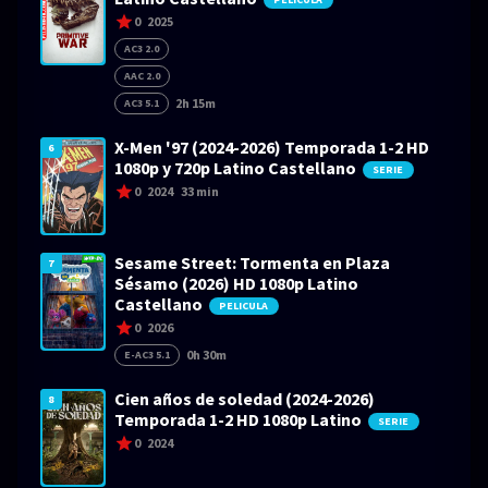
0
2025
AC3 2.0
AAC 2.0
2h 15m
AC3 5.1
X-Men '97 (2024-2026) Temporada 1-2 HD
6
1080p y 720p Latino Castellano
SERIE
0
2024
33 min
Sesame Street: Tormenta en Plaza
7
Sésamo (2026) HD 1080p Latino
Castellano
PELICULA
0
2026
0h 30m
E-AC3 5.1
Cien años de soledad (2024-2026)
8
Temporada 1-2 HD 1080p Latino
SERIE
0
2024