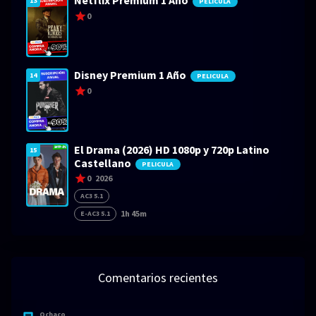
13
PELICULA
0
Disney Premium 1 Año
14
PELICULA
0
El Drama (2026) HD 1080p y 720p Latino
15
Castellano
PELICULA
0
2026
AC3 5.1
1h 45m
E-AC3 5.1
Comentarios recientes
Ochaco