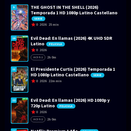
THE GHOST IN THE SHELL (2026)
9
Temporada 1 HD 1080p Latino Castellano
SERIE
0
2026
25 min
Evil Dead: En llamas (2026) 4K UHD SDR
10
Latino
PELICULA
0
2026
2h 0m
AC3 5.1
El Presidente Curtis (2026) Temporada 1
11
HD 1080p Latino Castellano
SERIE
0
2026
22m min
Evil Dead: En llamas (2026) HD 1080p y
12
720p Latino
PELICULA
0
2026
2h 0m
AC3 5.1
Netflix Premium 1 Año