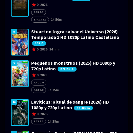
0
2026
AC3 5.1
1h 50m
E-AC3 5.1
Stuart no logra salvar el Universo (2026)
8
Temporada 1 HD 1080p Latino Castellano
SERIE
0
2026
24 min
Pequeños monstruos (2025) HD 1080p y
9
720p Latino
PELICULA
0
2025
AAC 2.0
1h 25m
AC3 2.0
Leviticus: Ritual de sangre (2026) HD
10
1080p y 720p Latino
PELICULA
0
2026
1h 28m
AC3 5.1