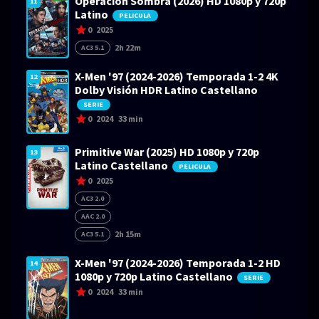
Operación Sombra (2026) HD 1080p y 720p
11
Latino
PELICULA
0
2025
2h 22m
AC3 5.1
X-Men '97 (2024-2026) Temporada 1-2 4K
12
Dolby Visión HDR Latino Castellano
SERIE
0
2024
33 min
Primitive War (2025) HD 1080p y 720p
13
Latino Castellano
PELICULA
0
2025
AC3 2.0
AAC 2.0
2h 15m
AC3 5.1
X-Men '97 (2024-2026) Temporada 1-2 HD
14
1080p y 720p Latino Castellano
SERIE
0
2024
33 min