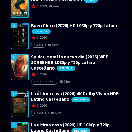
SERIE
0
2023
48 min
Buen Chico (2026) HD 1080p y 720p Latino
4
PELICULA
0
2026
1h 50m
AC3 5.1
Spider-Man: Un nuevo día (2026) WEB
5
SCREENER 1080p y 720p Latino
Castellano
PELICULA
0
2026
2h 25m
AC3 2.0 DIGITAL
La última casa (2026) 4K Dolby Visión HDR
6
Latino Castellano
PELICULA
0
2026
1h 50m
E-AC3 5.1
La última casa (2026) HD 1080p y 720p
7
Latino Castellano
PELICULA