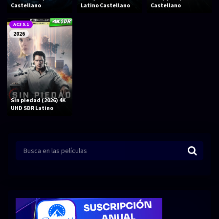
Acción
Animación
Castellano
Latino Castellano
Castellano
Aventura
Ciencia ficción
AC3 5.1
2026
Comedia
Crimen
Terror
Drama
Familia
Suspenso
Fantástico
Romance
Sin piedad (2026) 4K
UHD SDR Latino
Bélico
Thriller
Biográfico
Musical
SERIES
Series 1080p
Series 4K HDR
Series 720p
2160p 4K SDR