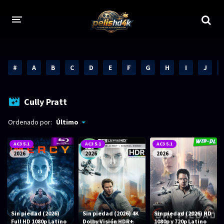
CALIDADES
#
A
B
C
D
E
F
G
H
I
J
1080p
1080p Full HD
2160p 4K HDR
Dolby Vision
Cully Pratt
2160p REMUX 4K
2160p 4K SDR
Ordenado por:
Último
720p
60 FPS
AC3 5.1
AC3 5.1
AC3 5.1
2026
2026
2026
h265 HEVC
1080p REMUX
Bluray Completos
GÉNEROS
Sin piedad (2026)
Sin piedad (2026) 4K
Sin piedad (2026) HD
Full HD 1080p Latino
Dolby Visión HDR+
1080p y 720p Latino