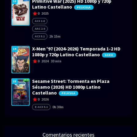
Primitive War (2025) HD 1080p y 720p
13
Latino Castellano
PELICULA
0
2025
AC3 2.0
AAC 2.0
2h 15m
AC3 5.1
X-Men '97 (2024-2026) Temporada 1-2 HD
14
1080p y 720p Latino Castellano
SERIE
0
2024
33 min
Sesame Street: Tormenta en Plaza
15
Sésamo (2026) HD 1080p Latino
Castellano
PELICULA
0
2026
0h 30m
E-AC3 5.1
Comentarios recientes