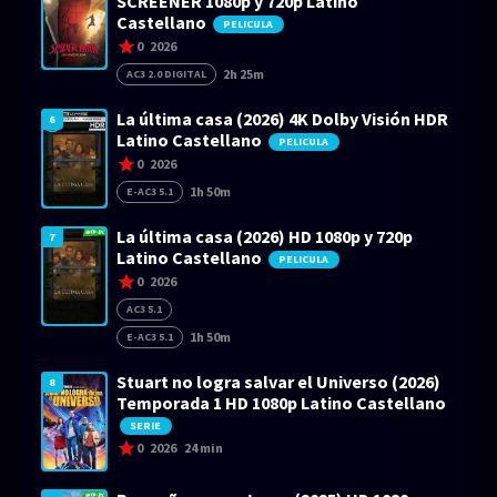
SCREENER 1080p y 720p Latino
Castellano
PELICULA
0
2026
2h 25m
AC3 2.0 DIGITAL
La última casa (2026) 4K Dolby Visión HDR
6
Latino Castellano
PELICULA
0
2026
1h 50m
E-AC3 5.1
La última casa (2026) HD 1080p y 720p
7
Latino Castellano
PELICULA
0
2026
AC3 5.1
1h 50m
E-AC3 5.1
Stuart no logra salvar el Universo (2026)
8
Temporada 1 HD 1080p Latino Castellano
SERIE
0
2026
24 min