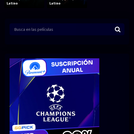
Acción
Animación
Latino
Latino
Aventura
Ciencia ficción
Comedia
Crimen
Terror
Drama
Familia
Suspenso
Fantástico
Romance
Bélico
Thriller
Biográfico
Musical
SERIES
Series 1080p
Series 4K HDR
Series 720p
2160p 4K SDR