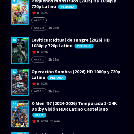
Pequeños monstruos (2025) HD 1080p y
9
720p Latino
PELICULA
0
2025
AAC 2.0
1h 25m
AC3 2.0
Leviticus: Ritual de sangre (2026) HD
10
1080p y 720p Latino
PELICULA
0
2026
1h 28m
AC3 5.1
Operación Sombra (2026) HD 1080p y 720p
11
Latino
PELICULA
0
2025
2h 22m
AC3 5.1
X-Men '97 (2024-2026) Temporada 1-2 4K
12
Dolby Visión HDR Latino Castellano
SERIE
0
2024
33 min