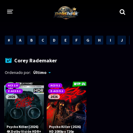
CALIDADES
#
A
B
C
D
E
F
G
H
I
J
1080p
1080p Full HD
2160p 4K HDR
Dolby Vision
Corey Rademaker
2160p REMUX 4K
2160p 4K SDR
Ordenado por:
Último
720p
60 FPS
AC3 2.0
AC3 5.1
E-AC3 5.1
E-AC3 5.1
h265 HEVC
1080p REMUX
2026
2026
Bluray Completos
GÉNEROS
Psycho Killer (2026)
Psycho Killer (2026)
4K Dolby Visión HDR+
HD 1080p y 720p