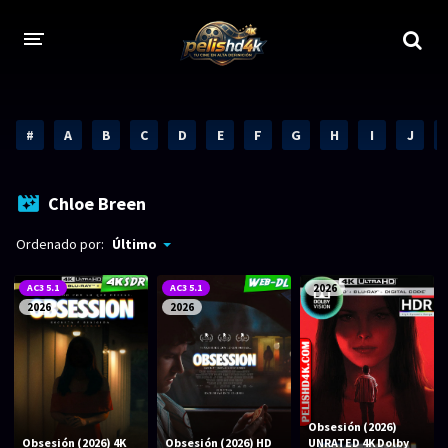
CALIDADES
#
A
B
C
D
E
F
G
H
I
J
1080p
1080p Full HD
2160p 4K HDR
Dolby Vision
Chloe Breen
2160p REMUX 4K
2160p 4K SDR
Ordenado por:
Último
720p
60 FPS
AC3 5.1
AC3 5.1
2026
2026
2026
h265 HEVC
1080p REMUX
Bluray Completos
GÉNEROS
Obsesión (2026)
Obsesión (2026) 4K
Obsesión (2026) HD
UNRATED 4K Dolby