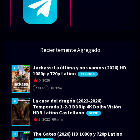
Recientemente Agregado
Jackass: La última y nos vamos (2026) HD
1
1080p y 720p Latino
PELICULA
0
2026
1h 32m
AC3 5.1
La casa del dragón (2022-2026)
2
Temporada 1-2-3 BDRip 4K Dolby Visión
HDR Latino Castellano
SERIE
5
2022
60 min
The Gates (2026) HD 1080p y 720p Latino
3