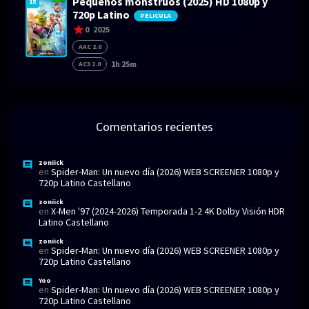
Pequeños monstruos (2025) HD 1080p y
15
720p Latino
PELICULA
0
2025
AAC 2.0
1h 25m
AC3 2.0
Comentarios recientes
zoniick
en
Spider-Man: Un nuevo día (2026) WEB SCREENER 1080p y
720p Latino Castellano
zoniick
en
X-Men '97 (2024-2026) Temporada 1-2 4K Dolby Visión HDR
Latino Castellano
zoniick
en
Spider-Man: Un nuevo día (2026) WEB SCREENER 1080p y
720p Latino Castellano
Yoo
en
Spider-Man: Un nuevo día (2026) WEB SCREENER 1080p y
720p Latino Castellano