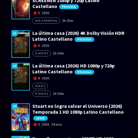
SCREENER 1080p y 720p Latino
Castellano
PELICULA
0
2026
2h 25m
AC3 2.0 DIGITAL
La última casa (2026) 4K Dolby Visión HDR
12
Latino Castellano
PELICULA
0
2026
1h 50m
E-AC3 5.1
La última casa (2026) HD 1080p y 720p
13
Latino Castellano
PELICULA
0
2026
AC3 5.1
1h 50m
E-AC3 5.1
Stuart no logra salvar el Universo (2026)
14
Temporada 1 HD 1080p Latino Castellano
SERIE
0
2026
24 min