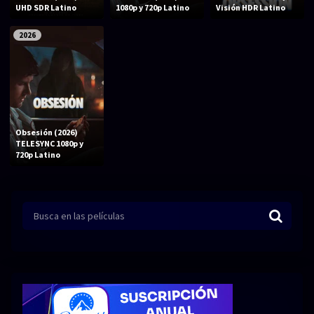
Acción
Animación
UHD SDR Latino
1080p y 720p Latino
Visión HDR Latino
Aventura
Ciencia ficción
2026
Comedia
Crimen
Terror
Drama
Familia
Suspenso
Obsesión (2026)
Fantástico
Romance
TELESYNC 1080p y
720p Latino
Bélico
Thriller
Biográfico
Musical
SERIES
Series 1080p
Series 4K HDR
Series 720p
2160p 4K SDR