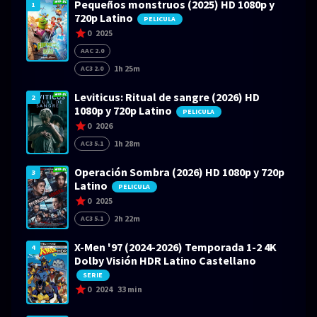
Pequeños monstruos (2025) HD 1080p y
1
720p Latino
PELICULA
0
2025
AAC 2.0
1h 25m
AC3 2.0
Leviticus: Ritual de sangre (2026) HD
2
1080p y 720p Latino
PELICULA
0
2026
1h 28m
AC3 5.1
Operación Sombra (2026) HD 1080p y 720p
3
Latino
PELICULA
0
2025
2h 22m
AC3 5.1
X-Men '97 (2024-2026) Temporada 1-2 4K
4
Dolby Visión HDR Latino Castellano
SERIE
0
2024
33 min