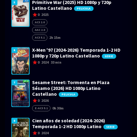
Primitive War (2025) HD 1080p y 720p
5
Latino Castellano
PELICULA
0
2025
AC3 2.0
AAC 2.0
2h 15m
AC3 5.1
X-Men '97 (2024-2026) Temporada 1-2 HD
6
1080p y 720p Latino Castellano
SERIE
0
2024
33 min
Sesame Street: Tormenta en Plaza
7
Sésamo (2026) HD 1080p Latino
Castellano
PELICULA
0
2026
0h 30m
E-AC3 5.1
Cien años de soledad (2024-2026)
8
Temporada 1-2 HD 1080p Latino
SERIE
0
2024