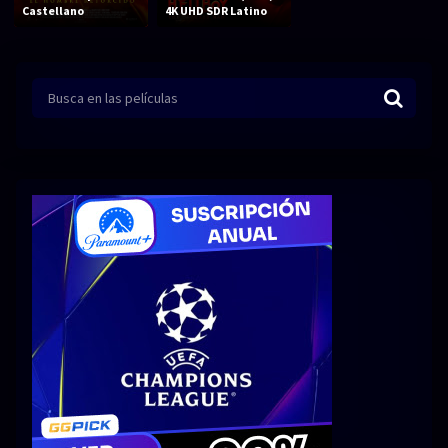
Acción
Animación
Castellano
4K UHD SDR Latino
Aventura
Ciencia ficción
Comedia
Crimen
Terror
Drama
Familia
Suspenso
Fantástico
Romance
Bélico
Thriller
Biográfico
Musical
SERIES
Series 1080p
Series 4K HDR
Series 720p
2160p 4K SDR