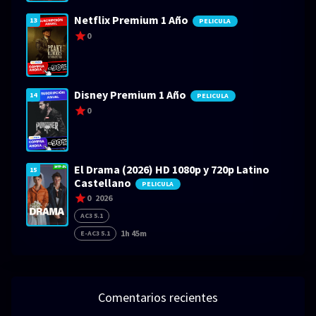
Netflix Premium 1 Año
13
PELICULA
0
Disney Premium 1 Año
14
PELICULA
0
El Drama (2026) HD 1080p y 720p Latino
15
Castellano
PELICULA
0
2026
AC3 5.1
1h 45m
E-AC3 5.1
Comentarios recientes