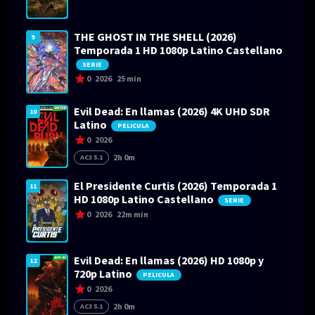
THE GHOST IN THE SHELL (2026)
9
Temporada 1 HD 1080p Latino Castellano
SERIE
0
2026
25 min
Evil Dead: En llamas (2026) 4K UHD SDR
10
Latino
PELICULA
0
2026
2h 0m
AC3 5.1
El Presidente Curtis (2026) Temporada 1
11
HD 1080p Latino Castellano
SERIE
0
2026
22m min
Evil Dead: En llamas (2026) HD 1080p y
12
720p Latino
PELICULA
0
2026
2h 0m
AC3 5.1