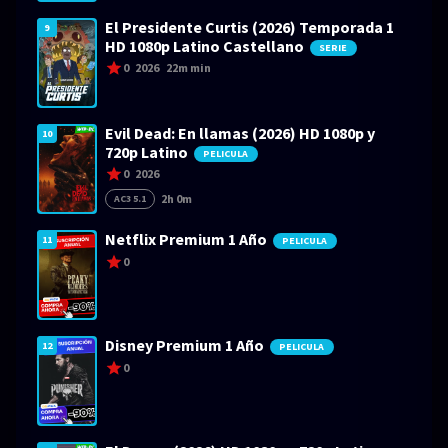
El Presidente Curtis (2026) Temporada 1
9
HD 1080p Latino Castellano
SERIE
0
2026
22m min
Evil Dead: En llamas (2026) HD 1080p y
10
720p Latino
PELICULA
0
2026
2h 0m
AC3 5.1
Netflix Premium 1 Año
11
PELICULA
0
Disney Premium 1 Año
12
PELICULA
0