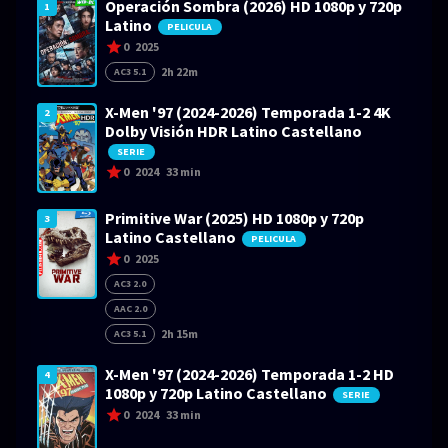
Operación Sombra (2026) HD 1080p y 720p
1
Latino
PELICULA
0
2025
2h 22m
AC3 5.1
X-Men '97 (2024-2026) Temporada 1-2 4K
2
Dolby Visión HDR Latino Castellano
SERIE
0
2024
33 min
Primitive War (2025) HD 1080p y 720p
3
Latino Castellano
PELICULA
0
2025
AC3 2.0
AAC 2.0
2h 15m
AC3 5.1
X-Men '97 (2024-2026) Temporada 1-2 HD
4
1080p y 720p Latino Castellano
SERIE
0
2024
33 min