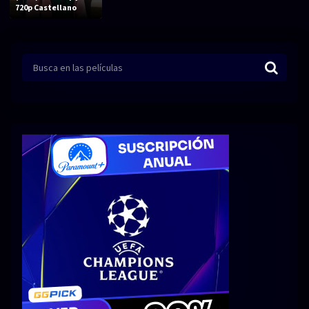
Acción
Animación
720p Castellano
Aventura
Ciencia ficción
Comedia
Crimen
Terror
Drama
Familia
Suspenso
Fantástico
Romance
Bélico
Thriller
Biográfico
Musical
SERIES
Series 1080p
Series 4K HDR
Series 720p
2160p 4K SDR