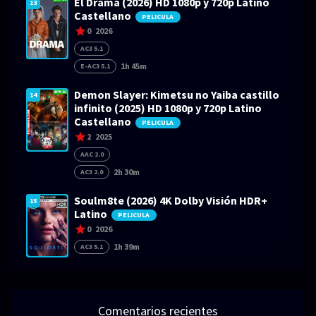
El Drama (2026) HD 1080p y 720p Latino
13
Castellano
PELICULA
0
2026
AC3 5.1
1h 45m
E-AC3 5.1
Demon Slayer: Kimetsu no Yaiba castillo
14
infinito (2025) HD 1080p y 720p Latino
Castellano
PELICULA
2
2025
AAC 2.0
2h 30m
AC3 2.0
Soulm8te (2026) 4K Dolby Visión HDR+
15
Latino
PELICULA
0
2026
1h 39m
AC3 5.1
Comentarios recientes