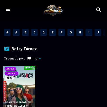
CALIDADES
#
A
B
C
D
E
F
G
H
I
J
1080p
1080p Full HD
2160p 4K HDR
Dolby Vision
Betsy Túrnez
2160p REMUX 4K
2160p 4K SDR
Ordenado por:
Último
720p
60 FPS
AC3 5.1
E-AC3 5.1
h265 HEVC
1080p REMUX
2025
Bluray Completos
GÉNEROS
Las irresponsables
(2025) HD 1080p y