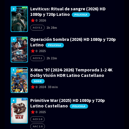
Leviticus: Ritual de sangre (2026) HD
3
1080p y 720p Latino
PELICULA
0
2026
1h 28m
AC3 5.1
Operación Sombra (2026) HD 1080p y 720p
4
Latino
PELICULA
0
2025
2h 22m
AC3 5.1
X-Men '97 (2024-2026) Temporada 1-2 4K
5
Dolby Visión HDR Latino Castellano
SERIE
0
2024
33 min
Primitive War (2025) HD 1080p y 720p
6
Latino Castellano
PELICULA
0
2025
AC3 2.0
AAC 2.0