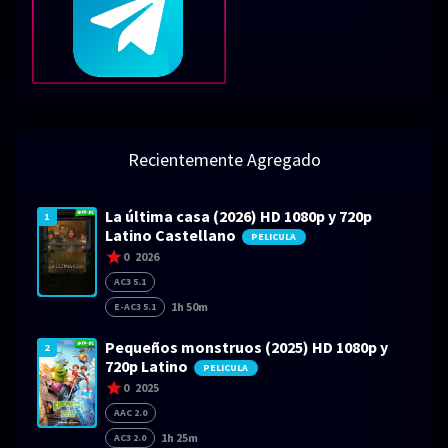
Recientemente Agregado
La última casa (2026) HD 1080p y 720p
1
Latino Castellano
PELICULA
0
2026
AC3 5.1
1h 50m
E-AC3 5.1
Pequeños monstruos (2025) HD 1080p y
2
720p Latino
PELICULA
0
2025
AAC 2.0
1h 25m
AC3 2.0