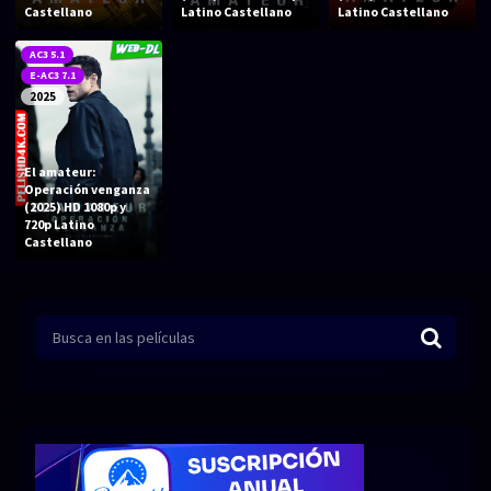
Acción
Animación
Castellano
Latino Castellano
Latino Castellano
Aventura
Ciencia ficción
AC3 5.1
E-AC3 7.1
Comedia
Crimen
2025
Terror
Drama
El amateur:
Familia
Suspenso
Operación venganza
(2025) HD 1080p y
Fantástico
Romance
720p Latino
Castellano
Bélico
Thriller
Biográfico
Musical
SERIES
Series 1080p
Series 4K HDR
Series 720p
2160p 4K SDR