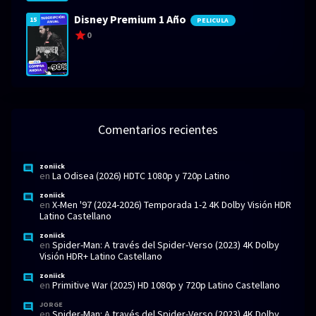
Disney Premium 1 Año
15
PELICULA
0
Comentarios recientes
zoniick
en
La Odisea (2026) HDTC 1080p y 720p Latino
zoniick
en
X-Men '97 (2024-2026) Temporada 1-2 4K Dolby Visión HDR
Latino Castellano
zoniick
en
Spider-Man: A través del Spider-Verso (2023) 4K Dolby
Visión HDR+ Latino Castellano
zoniick
en
Primitive War (2025) HD 1080p y 720p Latino Castellano
JORGE
en
Spider-Man: A través del Spider-Verso (2023) 4K Dolby