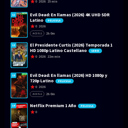
0
2026
25 min
Evil Dead: En llamas (2026) 4K UHD SDR
11
Latino
PELICULA
0
2026
2h 0m
AC3 5.1
El Presidente Curtis (2026) Temporada 1
12
HD 1080p Latino Castellano
SERIE
0
2026
22m min
Evil Dead: En llamas (2026) HD 1080p y
13
720p Latino
PELICULA
0
2026
2h 0m
AC3 5.1
Netflix Premium 1 Año
14
PELICULA
0