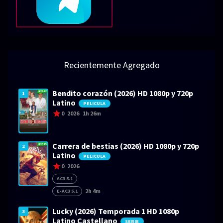
Recientemente Agregado
Bendito corazón (2026) HD 1080p y 720p
1
Latino
PELICULA
0
2026
1h 26m
Carrera de bestias (2026) HD 1080p y 720p
2
Latino
PELICULA
0
2026
AC3 5.1
2h 4m
E-AC3 5.1
Lucky (2026) Temporada 1 HD 1080p
3
Latino Castellano
SERIE