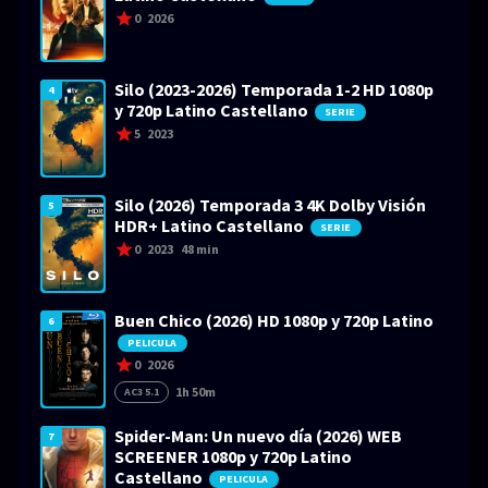
0
2026
Silo (2023-2026) Temporada 1-2 HD 1080p
4
y 720p Latino Castellano
SERIE
5
2023
Silo (2026) Temporada 3 4K Dolby Visión
5
HDR+ Latino Castellano
SERIE
0
2023
48 min
Buen Chico (2026) HD 1080p y 720p Latino
6
PELICULA
0
2026
1h 50m
AC3 5.1
Spider-Man: Un nuevo día (2026) WEB
7
SCREENER 1080p y 720p Latino
Castellano
PELICULA