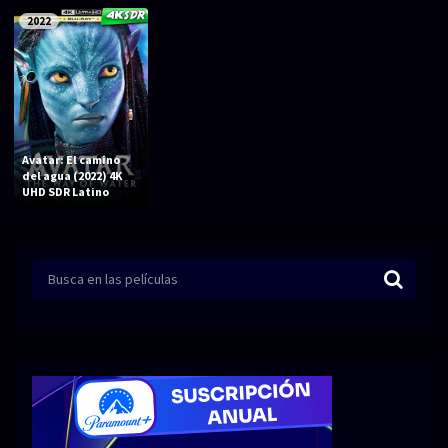
Series 1080p 60 FPS
2022
¿COMO DESCARGAR?
TIPOS DE CALIDADES
VIP
Avatar: El camino
del agua (2022) 4K
UHD SDR Latino