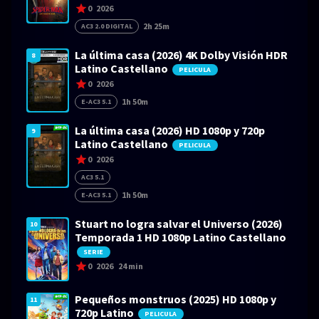
0
2026
2h 25m
AC3 2.0 DIGITAL
La última casa (2026) 4K Dolby Visión HDR
8
Latino Castellano
PELICULA
0
2026
1h 50m
E-AC3 5.1
La última casa (2026) HD 1080p y 720p
9
Latino Castellano
PELICULA
0
2026
AC3 5.1
1h 50m
E-AC3 5.1
Stuart no logra salvar el Universo (2026)
10
Temporada 1 HD 1080p Latino Castellano
SERIE
0
2026
24 min
Pequeños monstruos (2025) HD 1080p y
11
720p Latino
PELICULA