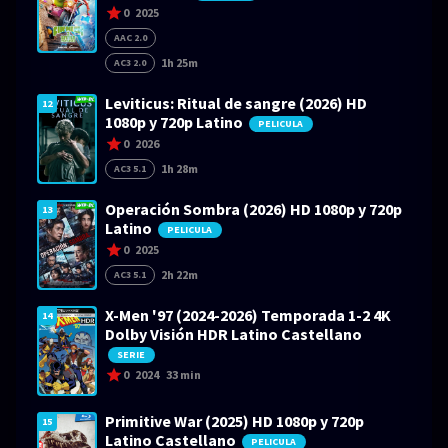
0
2025
AAC 2.0
1h 25m
AC3 2.0
Leviticus: Ritual de sangre (2026) HD
12
1080p y 720p Latino
PELICULA
0
2026
1h 28m
AC3 5.1
Operación Sombra (2026) HD 1080p y 720p
13
Latino
PELICULA
0
2025
2h 22m
AC3 5.1
X-Men '97 (2024-2026) Temporada 1-2 4K
14
Dolby Visión HDR Latino Castellano
SERIE
0
2024
33 min
Primitive War (2025) HD 1080p y 720p
15
Latino Castellano
PELICULA