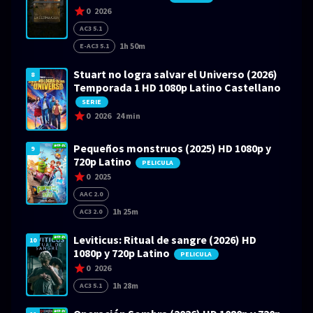
0
2026
AC3 5.1
1h 50m
E-AC3 5.1
Stuart no logra salvar el Universo (2026)
8
Temporada 1 HD 1080p Latino Castellano
SERIE
0
2026
24 min
Pequeños monstruos (2025) HD 1080p y
9
720p Latino
PELICULA
0
2025
AAC 2.0
1h 25m
AC3 2.0
Leviticus: Ritual de sangre (2026) HD
10
1080p y 720p Latino
PELICULA
0
2026
1h 28m
AC3 5.1