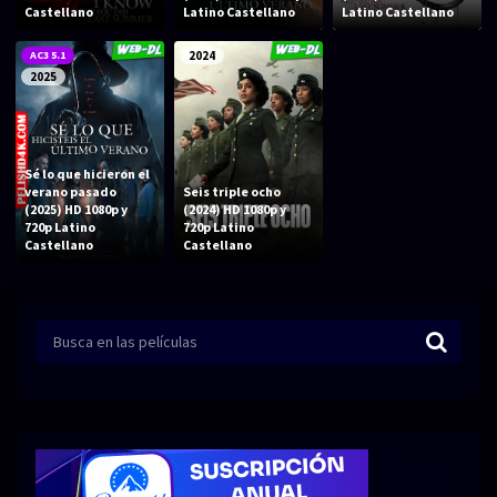
Acción
Animación
Castellano
Latino Castellano
Latino Castellano
Aventura
Ciencia ficción
AC3 5.1
2024
2025
Comedia
Crimen
Terror
Drama
Sé lo que hicieron el
Familia
Suspenso
verano pasado
Seis triple ocho
(2025) HD 1080p y
(2024) HD 1080p y
Fantástico
Romance
720p Latino
720p Latino
Castellano
Castellano
Bélico
Thriller
Biográfico
Musical
SERIES
Series 1080p
Series 4K HDR
Series 720p
2160p 4K SDR