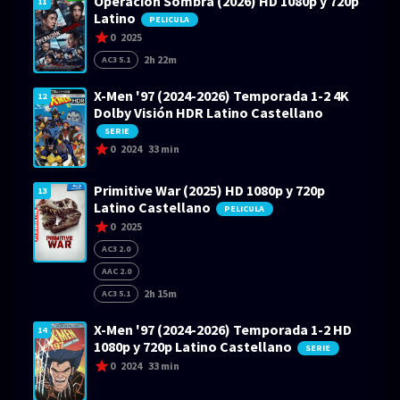
Operación Sombra (2026) HD 1080p y 720p
11
Latino
PELICULA
0
2025
2h 22m
AC3 5.1
X-Men '97 (2024-2026) Temporada 1-2 4K
12
Dolby Visión HDR Latino Castellano
SERIE
0
2024
33 min
Primitive War (2025) HD 1080p y 720p
13
Latino Castellano
PELICULA
0
2025
AC3 2.0
AAC 2.0
2h 15m
AC3 5.1
X-Men '97 (2024-2026) Temporada 1-2 HD
14
1080p y 720p Latino Castellano
SERIE
0
2024
33 min