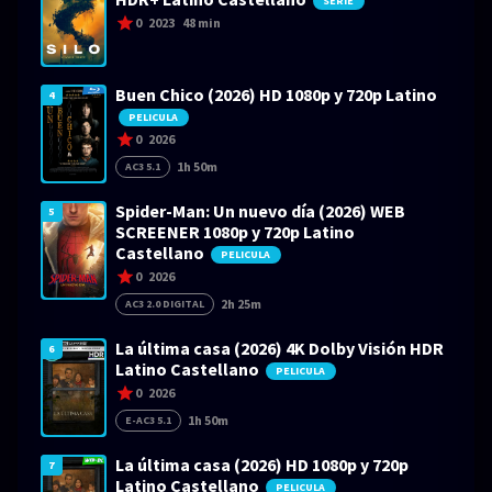
SERIE
0
2023
48 min
Buen Chico (2026) HD 1080p y 720p Latino
4
PELICULA
0
2026
1h 50m
AC3 5.1
Spider-Man: Un nuevo día (2026) WEB
5
SCREENER 1080p y 720p Latino
Castellano
PELICULA
0
2026
2h 25m
AC3 2.0 DIGITAL
La última casa (2026) 4K Dolby Visión HDR
6
Latino Castellano
PELICULA
0
2026
1h 50m
E-AC3 5.1
La última casa (2026) HD 1080p y 720p
7
Latino Castellano
PELICULA