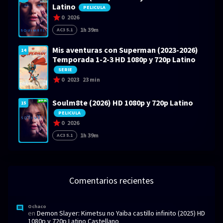
Latino
PELICULA
0
2026
1h 39m
AC3 5.1
Mis aventuras con Superman (2023-2026)
14
Temporada 1-2-3 HD 1080p y 720p Latino
SERIE
0
2023
23 min
Soulm8te (2026) HD 1080p y 720p Latino
15
PELICULA
0
2026
1h 39m
AC3 5.1
Comentarios recientes
Ochaco
en
Demon Slayer: Kimetsu no Yaiba castillo infinito (2025) HD
1080p y 720p Latino Castellano