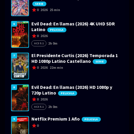
SERIE
0
2026
25 min
Evil Dead: En llamas (2026) 4K UHD SDR
6
Latino
PELICULA
0
2026
2h 0m
AC3 5.1
El Presidente Curtis (2026) Temporada 1
7
HD 1080p Latino Castellano
SERIE
0
2026
22m min
Evil Dead: En llamas (2026) HD 1080p y
8
720p Latino
PELICULA
0
2026
2h 0m
AC3 5.1
Netflix Premium 1 Año
9
PELICULA
0