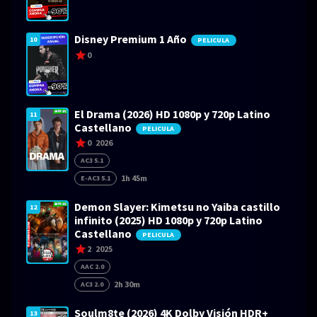
Disney Premium 1 Año
10
PELICULA
0
El Drama (2026) HD 1080p y 720p Latino
11
Castellano
PELICULA
0
2026
AC3 5.1
1h 45m
E-AC3 5.1
Demon Slayer: Kimetsu no Yaiba castillo
12
infinito (2025) HD 1080p y 720p Latino
Castellano
PELICULA
2
2025
AAC 2.0
2h 30m
AC3 2.0
Soulm8te (2026) 4K Dolby Visión HDR+
13