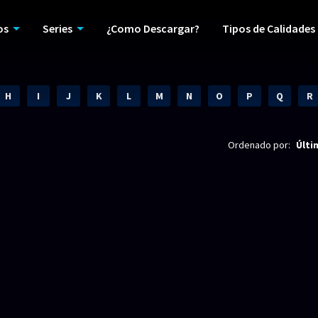
os
Series
¿Como Descargar?
Tipos de Calidades
H
I
J
K
L
M
N
O
P
Q
R
Ordenado por:
Últi