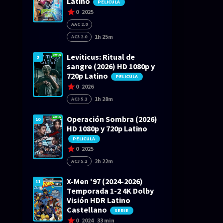
Latino
PELICULA
0
2025
AAC 2.0
1h 25m
AC3 2.0
Leviticus: Ritual de
9
sangre (2026) HD 1080p y
720p Latino
PELICULA
0
2026
1h 28m
AC3 5.1
Operación Sombra (2026)
10
HD 1080p y 720p Latino
PELICULA
0
2025
2h 22m
AC3 5.1
X-Men '97 (2024-2026)
11
Temporada 1-2 4K Dolby
Visión HDR Latino
Castellano
SERIE
0
2024
33 min