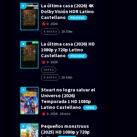
La última casa (2026) 4K
5
Dolby Visión HDR Latino
Castellano
PELICULA
0
2026
1h 50m
E-AC3 5.1
La última casa (2026) HD
6
1080p y 720p Latino
Castellano
PELICULA
0
2026
AC3 5.1
1h 50m
E-AC3 5.1
Stuart no logra salvar el
7
Universo (2026)
Temporada 1 HD 1080p
Latino Castellano
SERIE
0
2026
24 min
Pequeños monstruos
8
(2025) HD 1080p y 720p