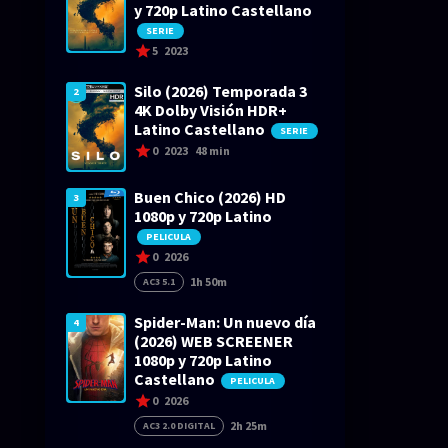
y 720p Latino Castellano
SERIE
5
2023
Silo (2026) Temporada 3
2
4K Dolby Visión HDR+
Latino Castellano
SERIE
0
2023
48 min
Buen Chico (2026) HD
3
1080p y 720p Latino
PELICULA
0
2026
1h 50m
AC3 5.1
Spider-Man: Un nuevo día
4
(2026) WEB SCREENER
1080p y 720p Latino
Castellano
PELICULA
0
2026
2h 25m
AC3 2.0 DIGITAL