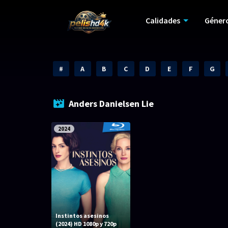
Calidades
Géner
#
A
B
C
D
E
F
G
Anders Danielsen Lie
2024
Instintos asesinos
(2024) HD 1080p y 720p