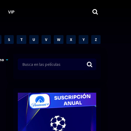
VIP
S
T
U
V
W
X
Y
Z
mo