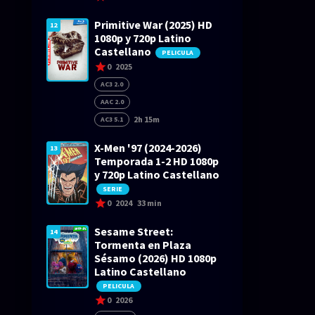
Primitive War (2025) HD
12
1080p y 720p Latino
Castellano
PELICULA
0
2025
AC3 2.0
AAC 2.0
2h 15m
AC3 5.1
X-Men '97 (2024-2026)
13
Temporada 1-2 HD 1080p
y 720p Latino Castellano
SERIE
0
2024
33 min
Sesame Street:
14
Tormenta en Plaza
Sésamo (2026) HD 1080p
Latino Castellano
PELICULA
0
2026