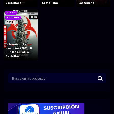
Acción
Animación
Castellano
Castellano
Castellano
Aventura
Ciencia ficción
AC3 5.1
ESTRENO
Comedia
Crimen
2025
Terror
Drama
Familia
Suspenso
Exterminio: La
evolución (2025) 4K
Fantástico
Romance
UHD HDR+ Latino
Castellano
Bélico
Thriller
Biográfico
Musical
SERIES
Series 1080p
Series 4K HDR
Series 720p
2160p 4K SDR