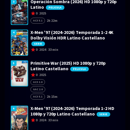
Operación Sombra (2026) HD 1080p y 720p
3
Latino
PELICULA
0
2025
2h 22m
AC3 5.1
X-Men '97 (2024-2026) Temporada 1-2 4K
4
Dolby Visión HDR Latino Castellano
SERIE
0
2024
33 min
Primitive War (2025) HD 1080p y 720p
5
Latino Castellano
PELICULA
0
2025
AC3 2.0
AAC 2.0
2h 15m
AC3 5.1
X-Men '97 (2024-2026) Temporada 1-2 HD
6
1080p y 720p Latino Castellano
SERIE
0
2024
33 min