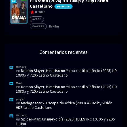
El Drama (2026) HD 1080p y 720p Latino
15
Castellano
PELICULA
0
2026
AC3 5.1
1h 45m
E-AC3 5.1
Comentarios recientes
Ochaco
en
Demon Slayer: Kimetsu no Yaiba castillo infinito (2025) HD
1080p y 720p Latino Castellano
Maxi
en
Demon Slayer: Kimetsu no Yaiba castillo infinito (2025) HD
1080p y 720p Latino Castellano
jorge
en
Madagascar 2: Escape de África (2008) 4K Dolby Visión
HDR Latino Castellano
Ochaco
en
Spider-Man: Un nuevo día (2026) TELESYNC 1080p y 720p
Latino