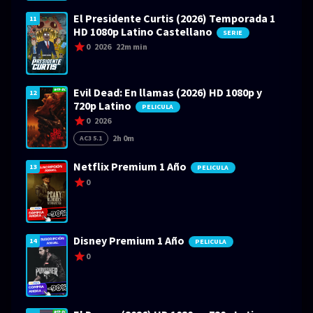
El Presidente Curtis (2026) Temporada 1
11
HD 1080p Latino Castellano
SERIE
0
2026
22m min
Evil Dead: En llamas (2026) HD 1080p y
12
720p Latino
PELICULA
0
2026
2h 0m
AC3 5.1
Netflix Premium 1 Año
13
PELICULA
0
Disney Premium 1 Año
14
PELICULA
0