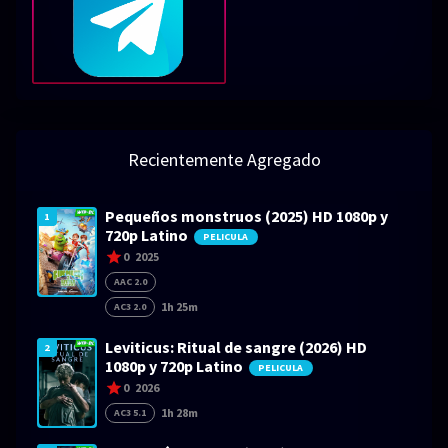
Recientemente Agregado
Pequeños monstruos (2025) HD 1080p y
1
720p Latino
PELICULA
0
2025
AAC 2.0
1h 25m
AC3 2.0
Leviticus: Ritual de sangre (2026) HD
2
1080p y 720p Latino
PELICULA
0
2026
1h 28m
AC3 5.1