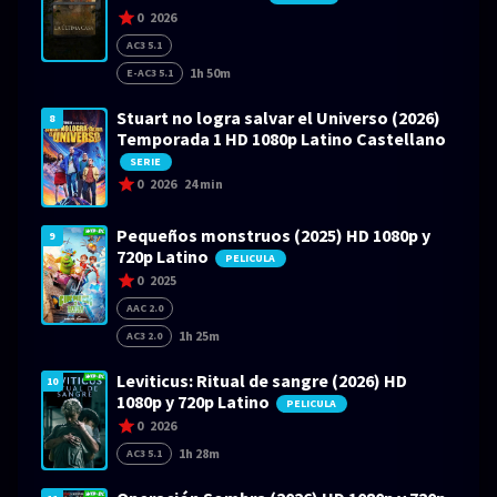
0
2026
AC3 5.1
1h 50m
E-AC3 5.1
Stuart no logra salvar el Universo (2026)
8
Temporada 1 HD 1080p Latino Castellano
SERIE
0
2026
24 min
Pequeños monstruos (2025) HD 1080p y
9
720p Latino
PELICULA
0
2025
AAC 2.0
1h 25m
AC3 2.0
Leviticus: Ritual de sangre (2026) HD
10
1080p y 720p Latino
PELICULA
0
2026
1h 28m
AC3 5.1