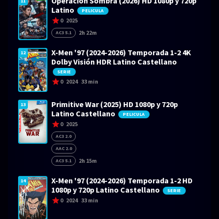
Operación Sombra (2026) HD 1080p y 720p
11
Latino
PELICULA
0
2025
2h 22m
AC3 5.1
X-Men '97 (2024-2026) Temporada 1-2 4K
12
Dolby Visión HDR Latino Castellano
SERIE
0
2024
33 min
Primitive War (2025) HD 1080p y 720p
13
Latino Castellano
PELICULA
0
2025
AC3 2.0
AAC 2.0
2h 15m
AC3 5.1
X-Men '97 (2024-2026) Temporada 1-2 HD
14
1080p y 720p Latino Castellano
SERIE
0
2024
33 min