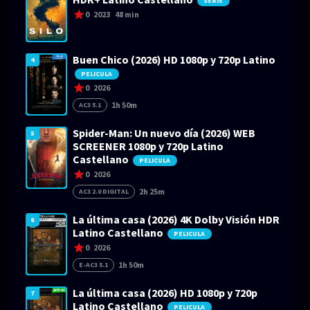
SERIE
0
2023
48 min
Buen Chico (2026) HD 1080p y 720p Latino
4
PELICULA
0
2026
1h 50m
AC3 5.1
Spider-Man: Un nuevo día (2026) WEB
5
SCREENER 1080p y 720p Latino
Castellano
PELICULA
0
2026
2h 25m
AC3 2.0 DIGITAL
La última casa (2026) 4K Dolby Visión HDR
6
Latino Castellano
PELICULA
0
2026
1h 50m
E-AC3 5.1
La última casa (2026) HD 1080p y 720p
7
Latino Castellano
PELICULA