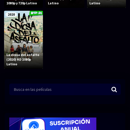
Acción
Animación
1080p y 720p Latino
Latino
Latino
Aventura
Ciencia ficción
2020
Comedia
Crimen
Terror
Drama
Familia
Suspenso
La diosa del asfalto
Fantástico
Romance
(2020) HD 1080p
Latino
Bélico
Thriller
Biográfico
Musical
SERIES
Series 1080p
Series 4K HDR
Series 720p
2160p 4K SDR