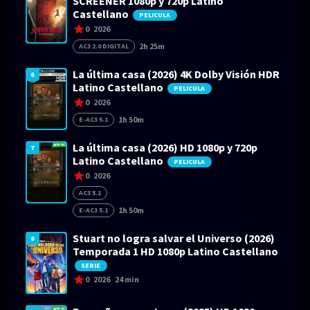
SCREENER 1080p y 720p Latino
Castellano
PELICULA
0
2026
2h 25m
AC3 2.0 DIGITAL
La última casa (2026) 4K Dolby Visión HDR
6
Latino Castellano
PELICULA
0
2026
1h 50m
E-AC3 5.1
La última casa (2026) HD 1080p y 720p
7
Latino Castellano
PELICULA
0
2026
AC3 5.1
1h 50m
E-AC3 5.1
Stuart no logra salvar el Universo (2026)
8
Temporada 1 HD 1080p Latino Castellano
SERIE
0
2026
24 min