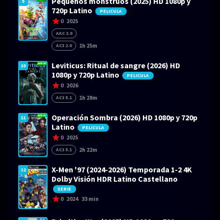
Pequeños monstruos (2025) HD 1080p y
9
720p Latino
PELICULA
0
2025
AAC 2.0
1h 25m
AC3 2.0
Leviticus: Ritual de sangre (2026) HD
10
1080p y 720p Latino
PELICULA
0
2026
1h 28m
AC3 5.1
Operación Sombra (2026) HD 1080p y 720p
11
Latino
PELICULA
0
2025
2h 22m
AC3 5.1
X-Men '97 (2024-2026) Temporada 1-2 4K
12
Dolby Visión HDR Latino Castellano
SERIE
0
2024
33 min