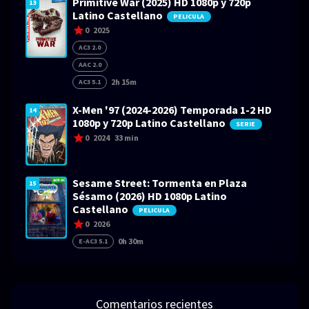
Primitive War (2025) HD 1080p y 720p
13
Latino Castellano
PELICULA
0
2025
AC3 2.0
AAC 2.0
2h 15m
AC3 5.1
X-Men '97 (2024-2026) Temporada 1-2 HD
14
1080p y 720p Latino Castellano
SERIE
0
2024
33 min
Sesame Street: Tormenta en Plaza
15
Sésamo (2026) HD 1080p Latino
Castellano
PELICULA
0
2026
0h 30m
E-AC3 5.1
Comentarios recientes