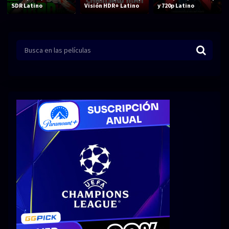
Acción
Animación
SDR Latino
Visión HDR+ Latino
y 720p Latino
Aventura
Ciencia ficción
Comedia
Crimen
Terror
Drama
Familia
Suspenso
Fantástico
Romance
Bélico
Thriller
Biográfico
Musical
SERIES
Series 1080p
Series 4K HDR
Series 720p
2160p 4K SDR