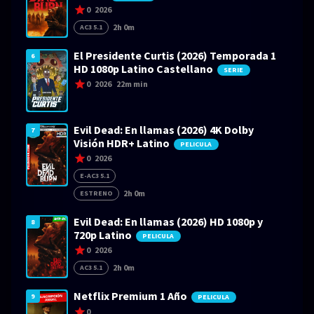
0
2026
2h 0m
AC3 5.1
El Presidente Curtis (2026) Temporada 1
6
HD 1080p Latino Castellano
SERIE
0
2026
22m min
Evil Dead: En llamas (2026) 4K Dolby
7
Visión HDR+ Latino
PELICULA
0
2026
E-AC3 5.1
2h 0m
ESTRENO
Evil Dead: En llamas (2026) HD 1080p y
8
720p Latino
PELICULA
0
2026
2h 0m
AC3 5.1
Netflix Premium 1 Año
9
PELICULA
0