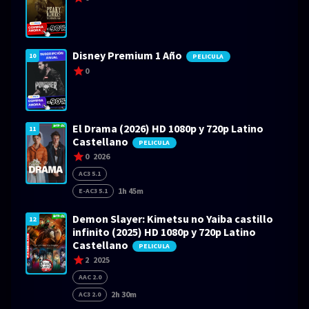
Disney Premium 1 Año
10
PELICULA
0
El Drama (2026) HD 1080p y 720p Latino
11
Castellano
PELICULA
0
2026
AC3 5.1
1h 45m
E-AC3 5.1
Demon Slayer: Kimetsu no Yaiba castillo
12
infinito (2025) HD 1080p y 720p Latino
Castellano
PELICULA
2
2025
AAC 2.0
2h 30m
AC3 2.0