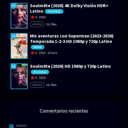
Soulm8te (2026) 4K Dolby Visión HDR+
13
Latino
PELICULA
0
2026
1h 39m
AC3 5.1
Mis aventuras con Superman (2023-2026)
14
Temporada 1-2-3 HD 1080p y 720p Latino
SERIE
0
2023
23 min
Soulm8te (2026) HD 1080p y 720p Latino
15
PELICULA
0
2026
1h 39m
AC3 5.1
Comentarios recientes
Ochaco