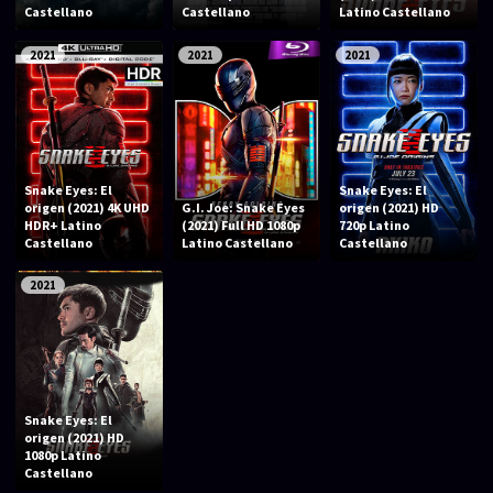
Acción
Animación
Castellano
Castellano
Latino Castellano
Aventura
Ciencia ficción
2021
2021
2021
Comedia
Crimen
Terror
Drama
Familia
Suspenso
Snake Eyes: El
Snake Eyes: El
origen (2021) 4K UHD
G.I. Joe: Snake Eyes
origen (2021) HD
Fantástico
Romance
HDR+ Latino
(2021) Full HD 1080p
720p Latino
Castellano
Latino Castellano
Castellano
Bélico
Thriller
2021
Biográfico
Musical
SERIES
Series 1080p
Series 4K HDR
Snake Eyes: El
origen (2021) HD
1080p Latino
Series 720p
2160p 4K SDR
Castellano