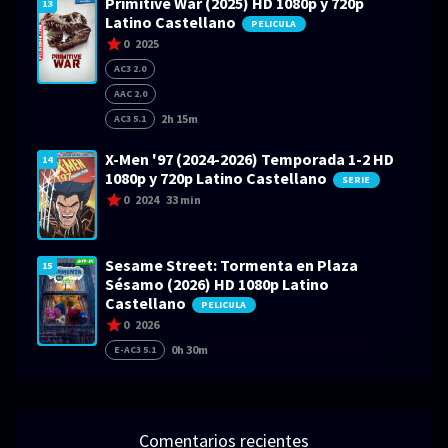
Primitive War (2025) HD 1080p y 720p
13
Latino Castellano
PELICULA
0
2025
AC3 2.0
AAC 2.0
2h 15m
AC3 5.1
X-Men '97 (2024-2026) Temporada 1-2 HD
14
1080p y 720p Latino Castellano
SERIE
0
2024
33 min
Sesame Street: Tormenta en Plaza
15
Sésamo (2026) HD 1080p Latino
Castellano
PELICULA
0
2026
0h 30m
E-AC3 5.1
Comentarios recientes