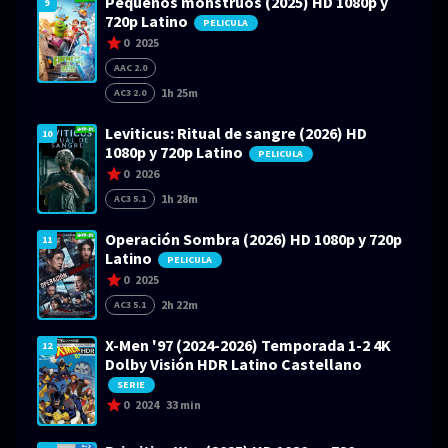
Pequeños monstruos (2025) HD 1080p y
9
720p Latino
PELICULA
0
2025
AAC 2.0
1h 25m
AC3 2.0
Leviticus: Ritual de sangre (2026) HD
10
1080p y 720p Latino
PELICULA
0
2026
1h 28m
AC3 5.1
Operación Sombra (2026) HD 1080p y 720p
11
Latino
PELICULA
0
2025
2h 22m
AC3 5.1
X-Men '97 (2024-2026) Temporada 1-2 4K
12
Dolby Visión HDR Latino Castellano
SERIE
0
2024
33 min