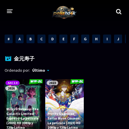
CALIDADES
#
A
B
C
D
E
F
G
H
I
J
1080p
1080p Full HD
2160p 4K HDR
Dolby Vision
金元寿子
2160p REMUX 4K
2160p 4K SDR
Ordenado por:
Último
720p
60 FPS
AAC 2.0
2023
2026
h265 HEVC
1080p REMUX
Bluray Completos
Milky☆Subway: The
Galactic Limited
Pretty Guardian
GÉNEROS
Express - La película
Sailor Moon Cosmos:
(2026) HD 1080p y
La película (2023) HD
720p Latino
1080p y 720p Latino