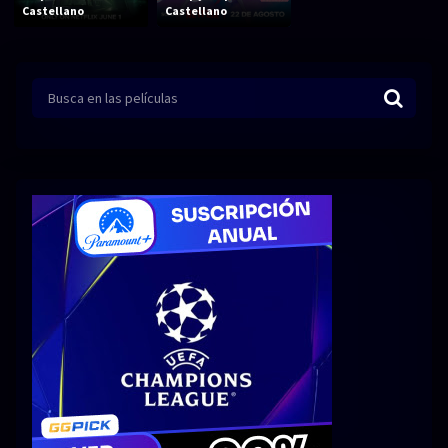
Acción
Animación
Castellano
Castellano
Aventura
Ciencia ficción
Comedia
Crimen
Terror
Drama
Familia
Suspenso
Fantástico
Romance
Bélico
Thriller
Biográfico
Musical
SERIES
Series 1080p
Series 4K HDR
Series 720p
2160p 4K SDR