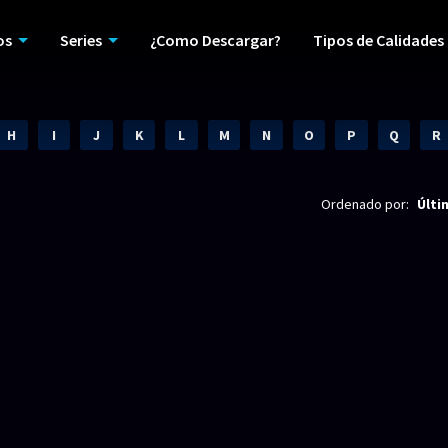
os
Series
¿Como Descargar?
Tipos de Calidades
H
I
J
K
L
M
N
O
P
Q
R
Ordenado por:
Últi