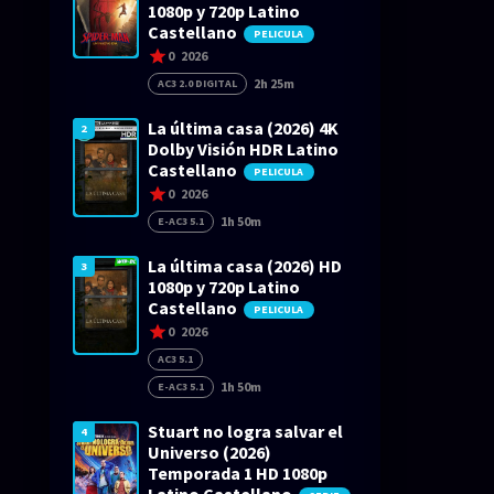
1080p y 720p Latino
Castellano
PELICULA
0
2026
2h 25m
AC3 2.0 DIGITAL
La última casa (2026) 4K
2
Dolby Visión HDR Latino
Castellano
PELICULA
0
2026
1h 50m
E-AC3 5.1
La última casa (2026) HD
3
1080p y 720p Latino
Castellano
PELICULA
0
2026
AC3 5.1
1h 50m
E-AC3 5.1
Stuart no logra salvar el
4
Universo (2026)
Temporada 1 HD 1080p