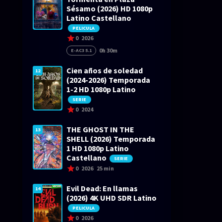
Sésamo (2026) HD 1080p
Latino Castellano
PELICULA
0
2026
0h 30m
E-AC3 5.1
Cien años de soledad
12
(2024-2026) Temporada
1-2 HD 1080p Latino
SERIE
0
2024
THE GHOST IN THE
13
SHELL (2026) Temporada
1 HD 1080p Latino
Castellano
SERIE
0
2026
25 min
Evil Dead: En llamas
14
(2026) 4K UHD SDR Latino
PELICULA
0
2026