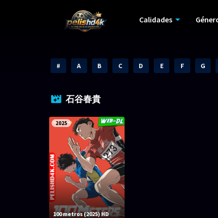
Calidades
Géner
#
A
B
C
D
E
F
G
石谷春貴
2025
100 metros (2025) HD