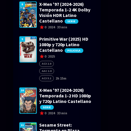
X-Men '97 (2024-2026)
8
Temporada 1-2 4K Dolby
Visión HDR Latino
Castellano
SERIE
0
2024
33 min
Primitive War (2025) HD
9
1080p y 720p Latino
Castellano
PELICULA
0
2025
AC3 2.0
AAC 2.0
2h 15m
AC3 5.1
X-Men '97 (2024-2026)
10
Temporada 1-2 HD 1080p
y 720p Latino Castellano
SERIE
0
2024
33 min
Sesame Street:
11
Tormenta en Plaza