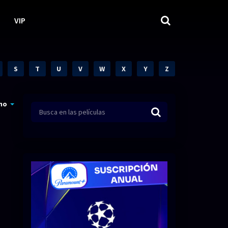
VIP
S
T
U
V
W
X
Y
Z
mo